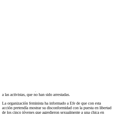
Activistas de Femen protestan ante la
sede de Interior contra las …
Прокоментуй!
Cuatro integrantes de la organización feminista Femen han lanzado
huevos esta mañana contra la fachada del Ministerio del Interior en
una protesta con la que pretendían "reclamar justicia por las
violaciones que se producen en España".
Las activistas han llegado al Ministerio con el torso desnudo y con
pintadas en su cuerpo en las que leía "Violación = Marca España" o
"Stop violación", y han lanzado huevos contra la fachada al grito de
"A violador castrado, huevos estrellados". La Policía ha identificado
a las activistas, que no han sido arrestadas.
La organización feminista ha informado a Efe de que con esta
acción pretendía mostrar su disconformidad con la puesta en libertad
de los cinco jóvenes que agredieron sexualmente a una chica en