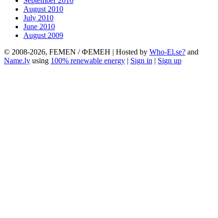
September 2010
August 2010
July 2010
June 2010
August 2009
© 2008-2026, FEMEN / ФЕМЕН | Hosted by
Who-El.se?
and
Name.ly
using
100% renewable energy
|
Sign in
|
Sign up