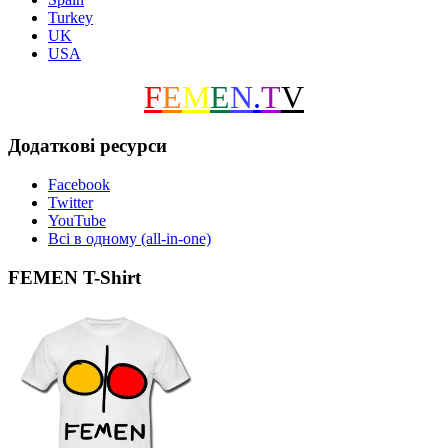
Turkey
UK
USA
F
E
M
E
N
.
T
V
Додаткові ресурси
Facebook
Twitter
YouTube
Всі в одному (all-in-one)
FEMEN T-Shirt