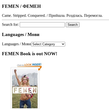
FEMEN / ФЕМЕН
Came. Stripped. Conquered. / Прийшла. Розділась. Перемогла.
Search for:
Languages / Мови
Languages / Мови
FEMEN Book is out NOW!