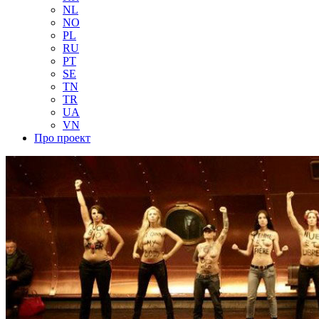
NL
NO
PL
RU
PT
SE
TN
TR
UA
VN
Про проект