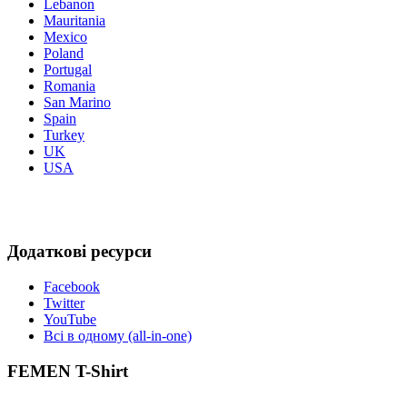
Lebanon
Mauritania
Mexico
Poland
Portugal
Romania
San Marino
Spain
Turkey
UK
USA
Додаткові ресурси
Facebook
Twitter
YouTube
Всі в одному (all-in-one)
FEMEN T-Shirt