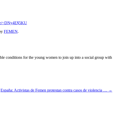
l.se/~DNy4E$5KU
by
FEMEN
.
 conditions for the young women to join up into a social group with the
España: Activistas de Femen protestan contra casos de violencia …
→