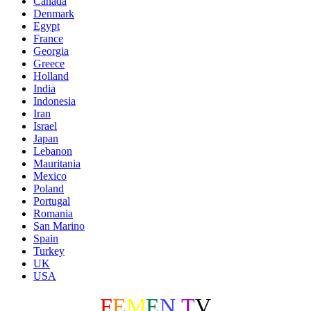
Canada
Denmark
Egypt
France
Georgia
Greece
Holland
India
Indonesia
Iran
Israel
Japan
Lebanon
Mauritania
Mexico
Poland
Portugal
Romania
San Marino
Spain
Turkey
UK
USA
F
E
M
E
N
.
T
V