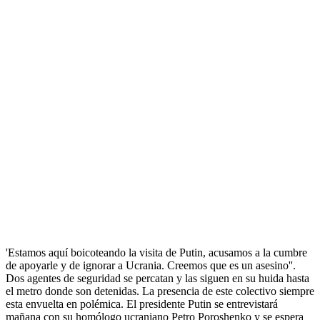
Activistas de Femen protestan en Milán
por la visita de Putin >
Прокоментуй!
Activistas del grupo Femen protestan en Milán por la visita de Putin.
El motivo de su presencia es la cumbre euro-asiática, donde el
centro de atención esta puesto en las conversaciones sobre el
conflicto en Ucrania. Frente a la catedral del Duomo escenifican su
denuncia, corona de flores bañadas en falsa sangre. Acusan a la
cumbre de apoyar a Rusia y de ignorar la guerra en el este en
Ucrania.'
'Estamos aquí boicoteando la visita de Putin, acusamos a la cumbre
de apoyarle y de ignorar a Ucrania. Creemos que es un asesino''.
Dos agentes de seguridad se percatan y las siguen en su huida hasta
el metro donde son detenidas. La presencia de este colectivo siempre
esta envuelta en polémica. El presidente Putin se entrevistará
mañana con su homólogo ucraniano Petro Poroshenko y se espera