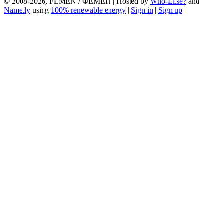
© 2008-2026, FEMEN / ФЕМЕН | Hosted by
Who-El.se?
and
Name.ly
using
100% renewable energy
|
Sign in
|
Sign up