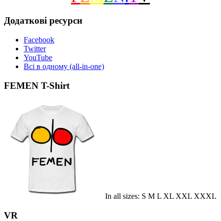
Додаткові ресурси
Facebook
Twitter
YouTube
Всі в одному (all-in-one)
FEMEN T-Shirt
In all sizes: S M L XL XXL XXXL
VR