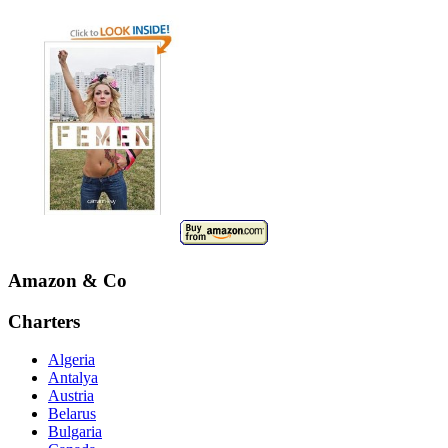
Amazon & Co
Charters
Algeria
Antalya
Austria
Belarus
Bulgaria