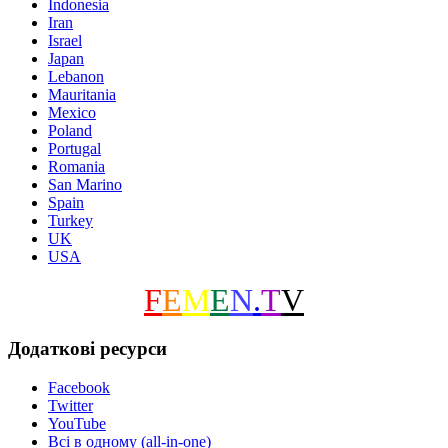
Indonesia
Iran
Israel
Japan
Lebanon
Mauritania
Mexico
Poland
Portugal
Romania
San Marino
Spain
Turkey
UK
USA
F
E
M
E
N
.
T
V
Додаткові ресурси
Facebook
Twitter
YouTube
Всі в одному (all-in-one)