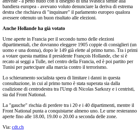
attiviste - a petto nudo con il disegno di una svastica simile alla
bandiera europea - avevano voluto denunciare la deriva di estrema
destra che rischiava di "inquinare" il parlamento europeo qualora
avessere ottenuto un buon risultato alle elezioni.
Anche Hollande ha già votato
Urne aperte in Francia per il secondo turno delle elezioni
dipartimentali, che dovranno eleggere 1905 coppie di consiglieri (un
uomo e una donna), dopo le 149 già elette al primo turno. Tra i primi
a votare questa mattina il presidente François Hollande, che si è
recato ai seggi a Tulle, nel centro della Francia, ed è poi partito per
Tunisi per partecipare alla marcia contro il terrorismo.
Lo schieramento socialista spera di limitare i danni in questa
consultazione, in cui al primo turno è stata superata sia dalla
coalizione di centrodestra tra l'Ump di Nicolas Sarkozy e i centristi,
sia dal Front National.
La "gauche" rischia di perdere tra i 20 e i 40 dipartimenti, mentre il
Front National punta a conquistarne almeno uno. Le urne resteranno
aperte fino alle 18.00, 19.00 o 20.00 a seconda delle zone.
Via:
cdt.ch