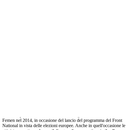
Ad aspettare Marine Le Pen, le Femen
Прокоментуй!
PARIGI - Un gruppo di militanti del gruppo femminista Femen si
sono radunate davanti alla sede dei seggi di Henin-Beaumont per
accogliere l'arrivo di Marine Le Pen, che è iscritta nelle liste
elettorali del piccolo comune.
Le giovani avevano un logo del Front National disegnato sul petto
nudo, e dei baffetti alla Hitler, e brandivano cartelli con la scritta "Io
sono fascista", disegnata allo stesso modo dell'"Io sono Charlie"
delle manifestazioni di gennaio. La polizia le ha tenute a distanza
dalla leader di estrema destra, che ha potuto recarsi al seggio e
votare senza difficoltà.
Non è la prima volta
Marine Le Pen era già finita nel mirino di
Femen nel 2014, in occasione del lancio del programma del Front
National in vista delle elezioni europee. Anche in quell'occasione le