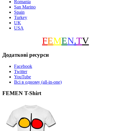
Romania
San Marino
Spain
Turkey
UK
USA
F
E
M
E
N
.
T
V
Додаткові ресурси
Facebook
Twitter
YouTube
Всі в одному (all-in-one)
FEMEN T-Shirt