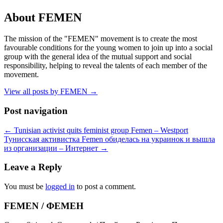
About FEMEN
The mission of the "FEMEN" movement is to create the most
favourable conditions for the young women to join up into a social
group with the general idea of the mutual support and social
responsibility, helping to reveal the talents of each member of the
movement.
View all posts by FEMEN
→
Post navigation
←
Tunisian activist quits feminist group Femen – Westport
Тунисская активистка Femen обиделась на украинок и вышла
из организации – Интернет
→
Leave a Reply
You must be
logged in
to post a comment.
FEMEN / ФЕМЕН