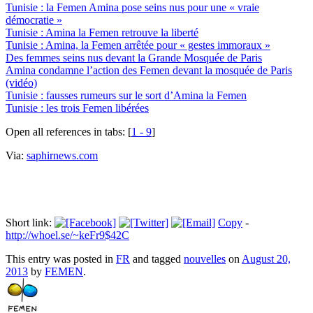
Tunisie : la Femen Amina pose seins nus pour une « vraie
démocratie »
Tunisie : Amina la Femen retrouve la liberté
Tunisie : Amina, la Femen arrêtée pour « gestes immoraux »
Des femmes seins nus devant la Grande Mosquée de Paris
Amina condamne l’action des Femen devant la mosquée de Paris
(vidéo)
Tunisie : fausses rumeurs sur le sort d’Amina la Femen
Tunisie : les trois Femen libérées
Open all references in tabs: [
1 - 9
]
Via:
saphirnews.com
Short link:
Copy
-
http://whoel.se/~keFr9$42C
This entry was posted in
FR
and tagged
nouvelles
on
August 20,
2013
by
FEMEN
.