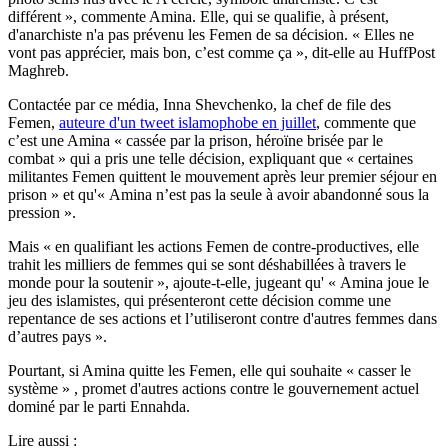
différent »
, commente Amina. Elle, qui se qualifie, à présent,
d'anarchiste n'a pas prévenu les Femen de sa décision.
« Elles ne
vont pas apprécier, mais bon, c’est comme ça »
, dit-elle au
HuffPost
Maghreb
.
Contactée par ce média, Inna Shevchenko, la chef de file des
Femen,
auteure d'un tweet islamophobe en juillet
, commente que
c’est une Amina
« cassée par la prison, héroïne brisée par le
combat »
qui a pris une telle décision, expliquant que
« certaines
militantes Femen quittent le mouvement après leur premier séjour en
prison »
et qu'
« Amina n’est pas la seule à avoir abandonné sous la
pression »
.
Mais
« en qualifiant les actions Femen de contre-productives, elle
trahit les milliers de femmes qui se sont déshabillées à travers le
monde pour la soutenir »
, ajoute-t-elle, jugeant qu'
« Amina joue le
jeu des islamistes, qui présenteront cette décision comme une
repentance de ses actions et l’utiliseront contre d'autres femmes dans
d’autres pays »
.
Pourtant, si Amina quitte les Femen, elle qui souhaite
« casser le
système »
, promet d'autres actions contre le gouvernement actuel
dominé par le parti Ennahda.
Lire aussi :