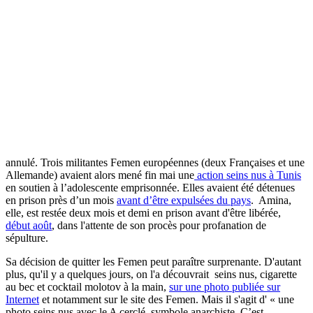
drapeau du Tawhid (reprenant la profession de foi musulmane)
devant la mosquée de Paris. Cela a touché beaucoup de musulmans
et beaucoup de mes proches. Il faut respecter la religion de
chacun »
, lance la jeune femme.
Amina avait déjà critiqué
l'action seins nus des Femen
devant la
Grande Mosquée de Paris
lors d'une interview télévisée en avril
dernier
. Mais après cela, elle s'était montrée très impliquée dans le
mouvement féministe venu d'Ukraine.
Elle avait d'ailleurs été arrêtée le 19 mai
après avoir peint le mot «
Femen » sur un muret attenant à un cimetière pour protester contre la
tenue d'un congrès du groupe salafiste Ansar Al-Charia, finalement
annulé. Trois militantes Femen européennes (deux Françaises et une
Allemande) avaient alors mené fin mai une
action seins nus à Tunis
en soutien à l’adolescente emprisonnée. Elles avaient été détenues
en prison près d’un mois
avant d’être expulsées du pays
. Amina,
elle, est restée deux mois et demi en prison avant d'être libérée,
début août
, dans l'attente de son procès pour profanation de
sépulture.
Sa décision de quitter les Femen peut paraître surprenante. D'autant
plus, qu'il y a quelques jours, on l'a découvrait seins nus, cigarette
au bec et cocktail molotov à la main,
sur une photo publiée sur
Internet
et notamment sur le site des Femen. Mais il s'agit d'
« une
photo seins nus avec le A cerclé, symbole anarchiste. C’est