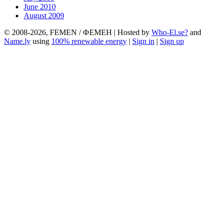
June 2010
August 2009
© 2008-2026, FEMEN / ФЕМЕН | Hosted by
Who-El.se?
and
Name.ly
using
100% renewable energy
|
Sign in
|
Sign up