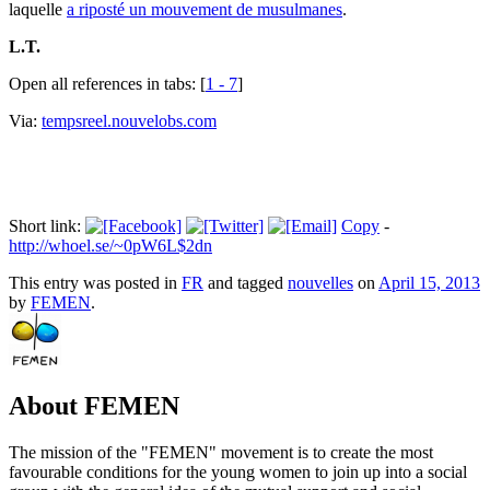
laquelle
a riposté un mouvement de musulmanes
.
L.T.
Open all references in tabs: [
1 - 7
]
Via:
tempsreel.nouvelobs.com
Short link:
Copy
-
http://whoel.se/~0pW6L$2dn
This entry was posted in
FR
and tagged
nouvelles
on
April 15, 2013
by
FEMEN
.
About FEMEN
The mission of the "FEMEN" movement is to create the most
favourable conditions for the young women to join up into a social