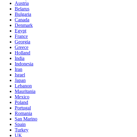
Austria
Belarus
Bulgaria
Canada
Denmark
Egypt
France
Georgia
Greece
Holland
India
Indonesia
Iran
Israel
Japan
Lebanon
Mauritania
Mexico
Poland
Portugal
Romania
San Marino
Spain
Turkey
UK