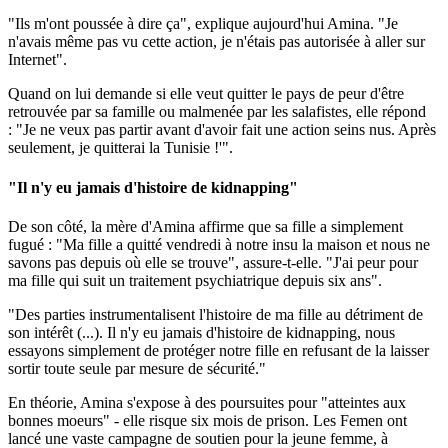
"Ils m'ont poussée à dire ça", explique aujourd'hui Amina. "Je
n'avais même pas vu cette action, je n'étais pas autorisée à aller sur
Internet".
Quand on lui demande si elle veut quitter le pays de peur d'être
retrouvée par sa famille ou malmenée par les salafistes, elle répond
: "Je ne veux pas partir avant d'avoir fait une action seins nus. Après
seulement, je quitterai la Tunisie !'".
"Il n'y eu jamais d'histoire de kidnapping"
De son côté, la mère d'Amina affirme que sa fille a simplement
fugué : "Ma fille a quitté vendredi à notre insu la maison et nous ne
savons pas depuis où elle se trouve", assure-t-elle
. "
J'ai peur pour
ma fille qui suit un traitement psychiatrique depuis six ans"
.
"Des parties instrumentalisent l'histoire de ma fille au détriment de
son intérêt (...). Il n'y eu jamais d'histoire de kidnapping, nous
essayons simplement de protéger notre fille en refusant de la laisser
sortir toute seule par mesure de sécurité."
En théorie, Amina s'expose à des poursuites pour "atteintes aux
bonnes moeurs" - elle risque six mois de prison. Les Femen ont
lancé une vaste campagne de soutien pour la jeune femme, à