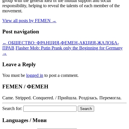
group with the general idea of the mutual support and social
responsibility, helping to reveal the talents of each member of the
movement.
View all posts by FEMEN
→
Post navigation
←
ОБЩЕСТВО: ФРАНЦИЯ-ФЕМЕН-АКЦИЯ-ЖАЛОБА-
ПРАВ
Flasher Mob: Putin Prank only the Beginning for Germany
→
Leave a Reply
You must be
logged in
to post a comment.
FEMEN / ФЕМЕН
Came. Stripped. Conquered. / Прийшла. Розділась. Перемогла.
Search for:
Languages / Мови