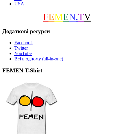
USA
F
E
M
E
N
.
T
V
Додаткові ресурси
Facebook
Twitter
YouTube
Всі в одному (all-in-one)
FEMEN T-Shirt