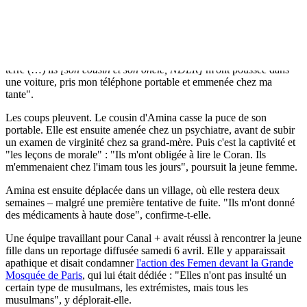
"J'étais au café avec des amis lorsque mon cousin est entré", raconte
à présent Amina dans une conversation Skype avec Inna
Chevtchenko, la cheffe de file des Femen en France, qui a enregistré
et diffusé la conversation. "Il m'a attrapée et violemment poussée par
terre (…) ils
[son cousin et son oncle, NDLR]
m'ont poussée dans
une voiture, pris mon téléphone portable et emmenée chez ma
tante".
Les coups pleuvent. Le cousin d'Amina casse la puce de son
portable. Elle est ensuite amenée chez un psychiatre, avant de subir
un examen de virginité chez sa grand-mère. Puis c'est la captivité et
"les leçons de morale" : "Ils m'ont obligée à lire le Coran. Ils
m'emmenaient chez l'imam tous les jours", poursuit la jeune femme.
Amina est ensuite déplacée dans un village, où elle restera deux
semaines – malgré une première tentative de fuite. "Ils m'ont donné
des médicaments à haute dose", confirme-t-elle.
Une équipe travaillant pour Canal + avait réussi à rencontrer la jeune
fille dans un reportage diffusée samedi 6 avril. Elle y apparaissait
apathique et disait condamner
l'action des Femen devant la Grande
Mosquée de Paris
, qui lui était dédiée :
"Elles n'ont pas insulté un
certain type de musulmans, les extrémistes, mais tous les
musulmans", y déplorait-elle.