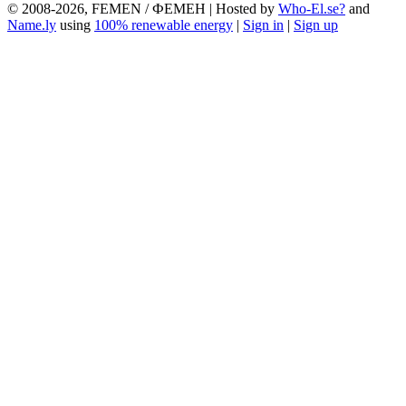
© 2008-2026, FEMEN / ФЕМЕН | Hosted by
Who-El.se?
and
Name.ly
using
100% renewable energy
|
Sign in
|
Sign up