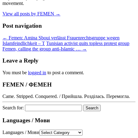
movement.
View all posts by FEMEN
→
Post navigation
←
Femen: Amina Sboui verlässt Frauenrechtsgruppe wegen
Islamfeindlichkeit – T
Tunisian activist quits topless protest group
Femen, calling the group anti-Islamic …
→
Leave a Reply
You must be
logged in
to post a comment.
FEMEN / ФЕМЕН
Came. Stripped. Conquered. / Прийшла. Розділась. Перемогла.
Search for:
Languages / Мови
Languages / Мови