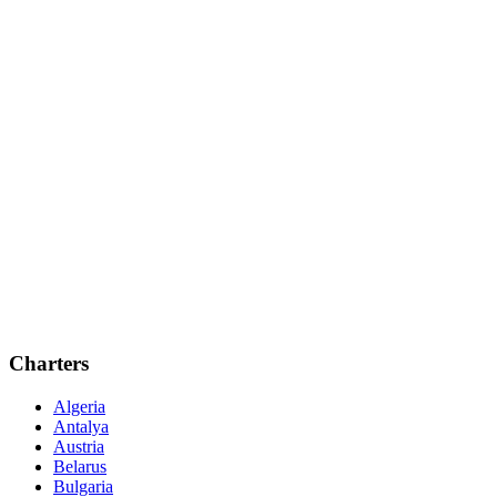
Charters
Algeria
Antalya
Austria
Belarus
Bulgaria