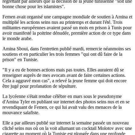
regrettant par ailleurs que la décision de la jeune tunisienne "soit une
bonne chose pour les islamistes".
Femen avait organisé une campagne mondiale de soutien à Amina et
multiplié les actions seins nus au printemps et durant l'été. Trois
militantes européennes avaient passé un mois en prison à Tunis pour
avoir manifesté la poitrine dénudée, première action de ce type dans
le monde arabe.
Amina Sboui, dans l'entretien publié mardi, remercie néanmoins ses
soutiens et en particulier les trois femmes "qui ont dû faire de la
prison" en Tunisie.
"Il y a eu de bonnes actions mais pas toutes. Elles auraient dû se
renseigner auprès de mes avocats avant de faire certaines actions.
Cela a aggravé mon cas", a relevé la jeune femme qui doit encore
être jugé pour profanation de sépulture.
La lycéenne s'était rendue célèbre en mars sous le pseudonyme
d'Amina Tyler en publiant sur internet des photos seins nus et en se
revendiquant de Femen, ce qui lui avait valu des menaces de la
mouvance salafiste.
Elle a par ailleurs publié sur internet la semaine passée un nouveau
cliché seins nus où on la voit allumant un cocktail Molotov avec une
cigarette au moment où la Tunisie est plongée dans une profonde