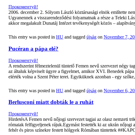
Прокоментуй!
2006. december 2. Sólyom László köztársasági elnök említette nem
Ugyanennek a visszarendeződési folyamatnak a része a Teleki Lászl
akkor megalakult Dunatáj Intézet tevékenységét közös – alapítvány
This entry was posted in
HU
and tagged
újság
on
November 7, 20
Pucéran a pápa elé?
Прокоментуй!
A rendszerint félmeztelenül tüntető Femen nevű szervezet négy tagjá
az általuk képviselt ügyre a figyelmet, amikor XVI. Benedek pápa
elérték volna a Szent Péter teret. Egyiküknek azonban - egy szőke, 
This entry was posted in
HU
and tagged
újság
on
November 6, 20
Berlusconi miatt dobták le a ruhát
Прокоментуй!
HirdetésA Femen nevű nőjogi szervezet tagjai az olasz nemzeti triko
ró­maiak felfigyeljenek rájuk.Egymást festették ki az ukrán nőjogi
fehér és piros színekre festett hölgyek Rómában tüntettek ##KA