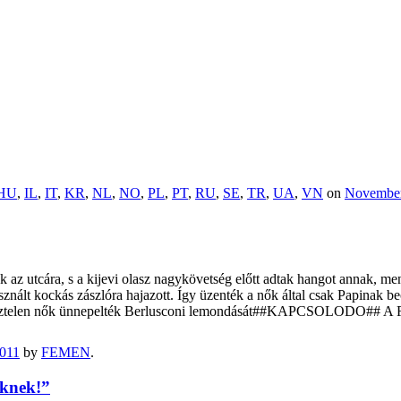
HU
,
IL
,
IT
,
KR
,
NL
,
NO
,
PL
,
PT
,
RU
,
SE
,
TR
,
UA
,
VN
on
November
ak az utcára, s a kijevi olasz nagykövetség előtt adtak hangot annak, 
sznált kockás zászlóra hajazott. Így üzenték a nők által csak Papinak 
lmeztelen nők ünnepelték Berlusconi lemondását##KAPCSOLODO## A 
011
by
FEMEN
.
õknek!”