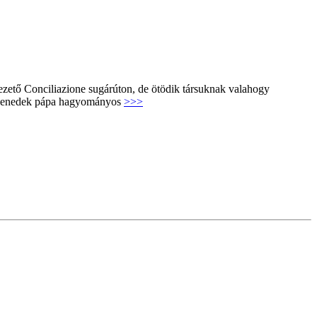
 vezető Conciliazione sugárúton, de ötödik társuknak valahogy
VI. Benedek pápa hagyományos
>>>