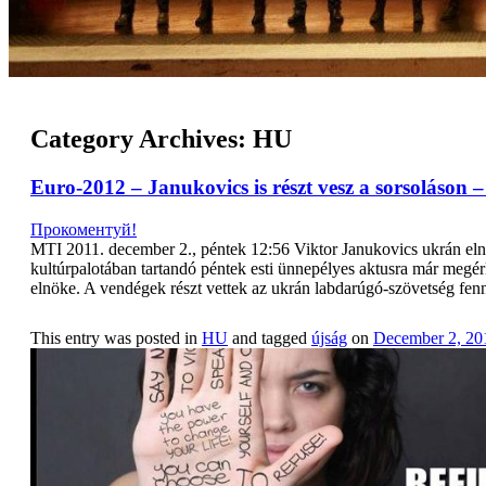
Category Archives:
HU
Euro-2012 – Janukovics is részt vesz a sorsoláson
Прокоментуй!
MTI 2011. december 2., péntek 12:56 Viktor Janukovics ukrán elnök
kultúrpalotában tartandó péntek esti ünnepélyes aktusra már megér
elnöke. A vendégek részt vettek az ukrán labdarúgó-szövetség fen
This entry was posted in
HU
and tagged
újság
on
December 2, 20