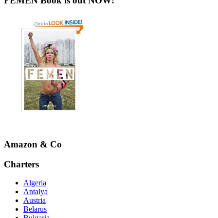
FEMEN Book is out NOW!
Amazon & Co
Charters
Algeria
Antalya
Austria
Belarus
Bulgaria