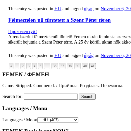
This entry was posted in
HU
and tagged
újság
on
November 6, 20
Félmeztelen nő tüntetett a Szent Péter téren
Прокоментуй!
A rendszerint félmeztelenül tüntető Femen ukrán feminista szerveze
sikerült bejutnia a Szent Péter térre. A 25 év körüli ukrán nők a
This entry was posted in
HU
and tagged
újság
on
November 6, 20
«
1
2
3
4
5
…
36
37
38
39
40
41
FEMEN / ФЕМЕН
Came. Stripped. Conquered. / Прийшла. Розділась. Перемогла.
Search for:
Languages / Мови
Languages / Мови