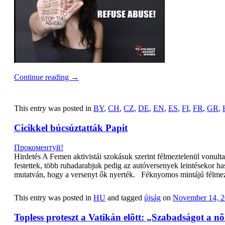
Continue reading
→
This entry was posted in
BY
,
CH
,
CZ
,
DE
,
EN
,
ES
,
FI
,
FR
,
GR
,
Cicikkel búcsúztatták Papit
Прокоментуй!
Hirdetés A Femen aktivistái szokásuk szerint félmeztelenül vonult
festettek, több ruhadarabjuk pedig az autóversenyek leintésekor ha
mutatván, hogy a versenyt ők nyerték. Féknyomos mintájú fé
This entry was posted in
HU
and tagged
újság
on
November 14, 2
Topless proteszt a Vatikán elõtt: „Szabadságot a n