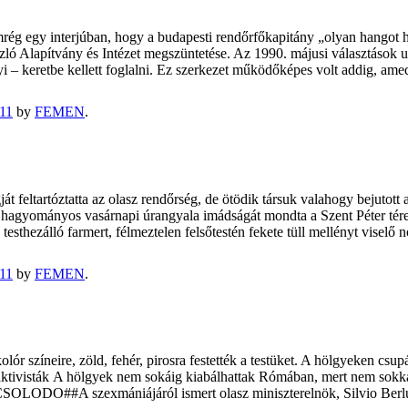
rég egy interjúban, hogy a budapesti rendőrfőkapitány „olyan hangot h
ó Alapítvány és Intézet megszüntetése. Az 1990. májusi választások ut
i – keretbe kellett foglalni. Ez szerkezet működőképes volt addig, am
11
by
FEMEN
.
t feltartóztatta az olasz rendőrség, de ötödik társuk valahogy bejutott 
 hagyományos vasárnapi úrangyala imádságát mondta a Szent Péter téren
testhezálló farmert, félmeztelen felsőtestén fekete tüll mellényt viselő
11
by
FEMEN
.
lór színeire, zöld, fehér, pirosra festették a testüket. A hölgyeken csu
 aktivisták A hölgyek nem sokáig kiabálhattak Rómában, mert nem sokkal 
PCSOLODO##A szexmániájáról ismert olasz miniszterelnök, Silvio Ber