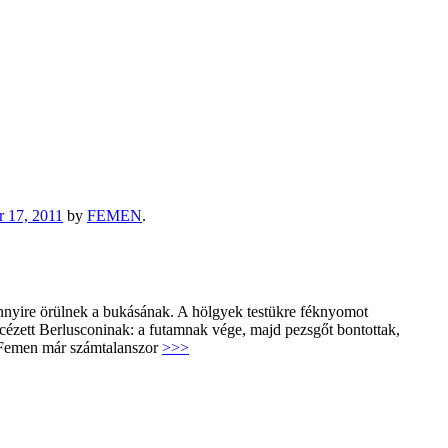
 17, 2011
by
FEMEN
.
mennyire örülnek a bukásának. A hölgyek testükre féknyomot
becézett Berlusconinak: a futamnak vége, majd pezsgőt bontottak,
Femen már számtalanszor
>>>