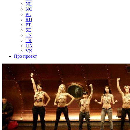
NL
NO
PL
RU
PT
SE
TN
TR
UA
VN
Про проект