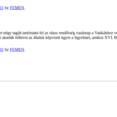
11
by
FEMEN
.
t négy tagját tartóztatta fel az olasz rendőrség vasárnap a Vatikánhoz
kkor akarták felhívni az általuk képviselt ügyre a figyelmet, amikor X
11
by
FEMEN
.