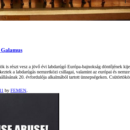
 – Galamus
 is részt vesz a jövő évi labdarúgó Európa-bajnokság döntőjének kijev
keztek a labdarúgás nemzetközi csillagai, valamint az európai és nemz
nállásának 20. évfordulója alkalmából tartott ünnepségeken. Csütörtö
11
by
FEMEN
.