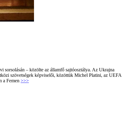
i sorsolásán – közölte az államfő sajtóosztálya. Az Ukrajna
etközi szövetségek képviselői, közöttük Michel Platini, az UEFA
kön a Femen
>>>