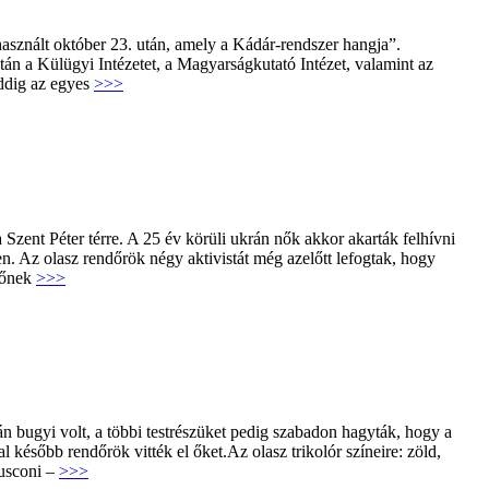
asznált október 23. után, amely a Kádár-rendszer hangja”.
án a Külügyi Intézetet, a Magyarságkutató Intézet, valamint az
eddig az egyes
>>>
a Szent Péter térre. A 25 év körüli ukrán nők akkor akarták felhívni
. Az olasz rendőrök négy aktivistát még azelőtt lefogtak, hogy
 nőnek
>>>
pán bugyi volt, a többi testrészüket pedig szabadon hagyták, hogy a
később rendőrök vitték el őket.Az olasz trikolór színeire: zöld,
lusconi –
>>>