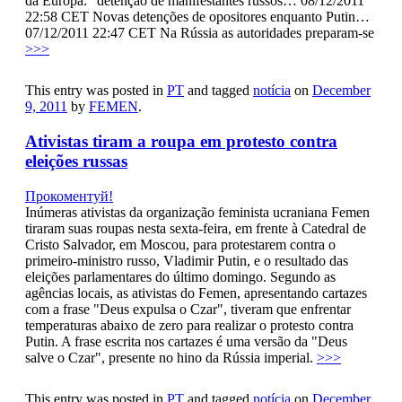
da Europa: “detenção de manifestantes russos… 08/12/2011
22:58 CET Novas detenções de opositores enquanto Putin…
07/12/2011 22:47 CET Na Rússia as autoridades preparam-se
>>>
This entry was posted in
PT
and tagged
notícia
on
December
9, 2011
by
FEMEN
.
Ativistas tiram a roupa em protesto contra
eleições russas
Прокоментуй!
Inúmeras ativistas da organização feminista ucraniana Femen
tiraram suas roupas nesta sexta-feira, em frente à Catedral de
Cristo Salvador, em Moscou, para protestarem contra o
primeiro-ministro russo, Vladimir Putin, e o resultado das
eleições parlamentares do último domingo. Segundo as
agências locais, as ativistas do Femen, apresentando cartazes
com a frase "Deus expulsa o Czar", tiveram que enfrentar
temperaturas abaixo de zero para realizar o protesto contra
Putin. A frase escrita nos cartazes é uma versão da "Deus
salve o Czar", presente no hino da Rússia imperial.
>>>
This entry was posted in
PT
and tagged
notícia
on
December