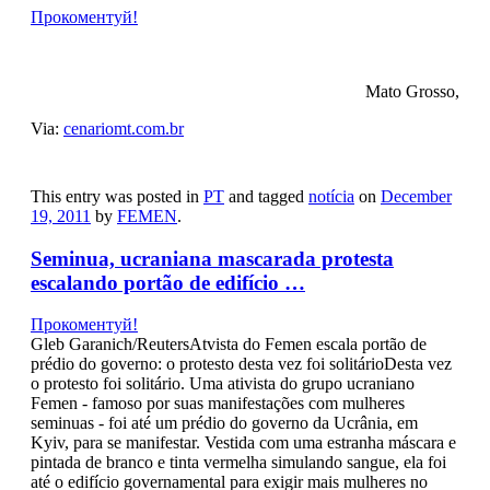
Прокоментуй!
Mato Grosso,
Via:
cenariomt.com.br
This entry was posted in
PT
and tagged
notícia
on
December
19, 2011
by
FEMEN
.
Seminua, ucraniana mascarada protesta
escalando portão de edifício …
Прокоментуй!
Gleb Garanich/ReutersAtvista do Femen escala portão de
prédio do governo: o protesto desta vez foi solitárioDesta vez
o protesto foi solitário. Uma ativista do grupo ucraniano
Femen - famoso por suas manifestações com mulheres
seminuas - foi até um prédio do governo da Ucrânia, em
Kyiv, para se manifestar. Vestida com uma estranha máscara e
pintada de branco e tinta vermelha simulando sangue, ela foi
até o edifício governamental para exigir mais mulheres no