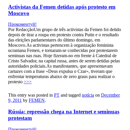
Activistas da Femen detidas após protesto em
Moscovo
Прокоментуй!
Por RedacçãoUm grupo de três activistas da Femen foi detido
depois de tirar a roupa em protesto contra Putin e o resultado
das eleições parlamentares do último domingo, em
Moscovo.As activistas pertencem à organização feminista
ucraniana Femen, e tornaram-se conhecidas por protestarem
seminuas nas ruas. Hoje fizeram-no em frente à Catedral de
Cristo Salvador, na capital russa, antes de serem detidas pelas
autoridades policiais.As manifestantes, que apresentavam
cartazes com a frase «Deus expulsa o Czar», tiveram que
enfrentar temperaturas abaixo de zero graus para realizar o
protesto
>>>
This entry was posted in
PT
and tagged
notícia
on
December
9, 2011
by
FEMEN
.
Rússia: repressão chega na Internet e seminuas
protestam
Прокоментуй!