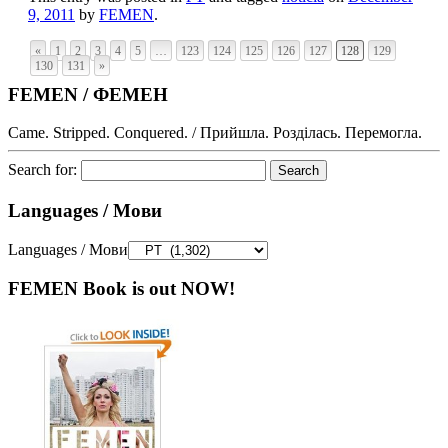
9, 2011
by
FEMEN
.
«
1
2
3
4
5
…
123
124
125
126
127
128
129
130
131
»
FEMEN / ФЕМЕН
Came. Stripped. Conquered. / Прийшла. Розділась. Перемогла.
Search for:
Languages / Мови
Languages / Мови
FEMEN Book is out NOW!