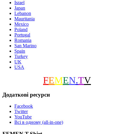
Israel
Japan
Lebanon
Mauritania
Mexico
Poland
Portugal
Romania
San Marino
Spain
Turkey
UK
USA
F
E
M
E
N
.
T
V
Додаткові ресурси
Facebook
Twitter
YouTube
Всі в одному (all-in-one)
FEMEN T-Shirt