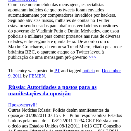
Com base no conteúdo das mensagens, especialistas
apontaram indícios de que os tweets foram enviados
automaticamente por computadores invadidos por hackers.
Segundo ativistas russos, milhares de contas no Twitter
estavam sendo usadas para abafar os verdadeiros opositores
do governo de Vladimir Putin e Dmitri Medvedev, que usou
policiais e militares para conter protestos nas ruas de diversas
cidades, entre segunda e quarta-feira. De acordo com o
Maxim Goncharov, da empresa Trend Micro, citado pela rede
britânica BBC, o aparente ataque ao Twitter levou à
publicação de uma mensagem pró-governo
>>>
This entry was posted in
PT
and tagged
notícia
on
December
9, 2011
by
FEMEN
.
Rússia: Autoridades a postos para as
manifestações da oposição
Прокоментуй!
Outras Notícias Rússia: Polícia detém manifestantes da
oposição 01/08/2011 07:15 CET Putin responsabiliza Estados
Unidos pela onda de… 08/12/2011 12:34 CET Rússia aponta
o dedo aos Estados Unidos 08/12/2011 14:13 CET Conselho