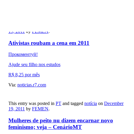
Via:
tvi24.iol.pt
This entry was posted in
PT
and tagged
notícia
on
December
19, 2011
by
FEMEN
.
Ativistas roubam a cena em 2011
Прокоментуй!
Ajude seu filho nos estudos
R$ 8,25 por mês
Via:
noticias.r7.com
This entry was posted in
PT
and tagged
notícia
on
December
19, 2011
by
FEMEN
.
Mulheres de peito nu dizem encarnar novo
feminismo; veja – CenárioMT