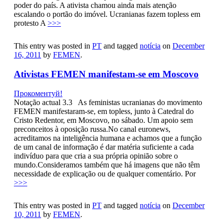
poder do país. A ativista chamou ainda mais atenção
escalando o portão do imóvel. Ucranianas fazem topless em
protesto A
>>>
This entry was posted in
PT
and tagged
notícia
on
December
16, 2011
by
FEMEN
.
Ativistas FEMEN manifestam-se em Moscovo
Прокоментуй!
Notação actual 3.3 As feministas ucranianas do movimento
FEMEN manifestaram-se, em topless, junto à Catedral do
Cristo Redentor, em Moscovo, no sábado. Um apoio sem
preconceitos à oposição russa.No canal euronews,
acreditamos na inteligência humana e achamos que a função
de um canal de informação é dar matéria suficiente a cada
indivíduo para que cria a sua própria opinião sobre o
mundo.Consideramos também que há imagens que não têm
necessidade de explicação ou de qualquer comentário. Por
>>>
This entry was posted in
PT
and tagged
notícia
on
December
10, 2011
by
FEMEN
.