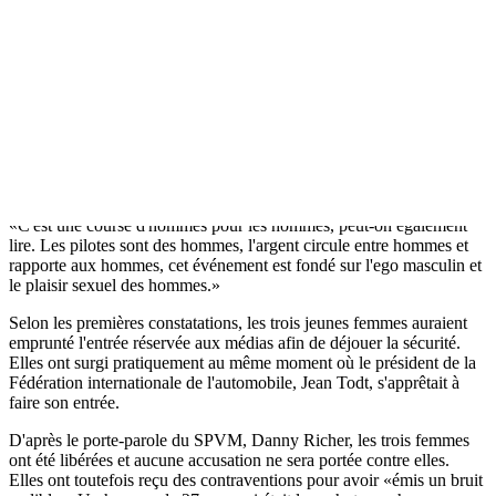
Prix!» Elles ont ensuite été rapidement maîtrisées par les agents de
sécurité de la soirée.
Elles ont été ensuite escortées à l'extérieur de l'imposant périmètre de
sécurité qui avait été établi pour l'occasion, puis arrêtées par les
policiers du Service de police de la Ville de Montréal (SPVM).
Dans un communiqué, le groupe a dénoncé «le Grand Prix du
Canada, qui fait rouler l'industrie du sexe et le lucratif tourisme
sexuel à plein régime».
«C'est une course d'hommes pour les hommes, peut-on également
lire. Les pilotes sont des hommes, l'argent circule entre hommes et
rapporte aux hommes, cet événement est fondé sur l'ego masculin et
le plaisir sexuel des hommes.»
Selon les premières constatations, les trois jeunes femmes auraient
emprunté l'entrée réservée aux médias afin de déjouer la sécurité.
Elles ont surgi pratiquement au même moment où le président de la
Fédération internationale de l'automobile, Jean Todt, s'apprêtait à
faire son entrée.
D'après le porte-parole du SPVM, Danny Richer, les trois femmes
ont été libérées et aucune accusation ne sera portée contre elles.
Elles ont toutefois reçu des contraventions pour avoir «émis un bruit