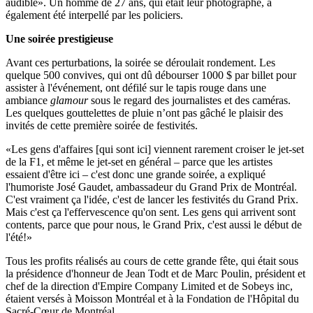
audible». Un homme de 27 ans, qui était leur photographe, a
également été interpellé par les policiers.
Une soirée prestigieuse
Avant ces perturbations, la soirée se déroulait rondement. Les
quelque 500 convives, qui ont dû débourser 1000 $ par billet pour
assister à l'événement, ont défilé sur le tapis rouge dans une
ambiance
glamour
sous le regard des journalistes et des caméras.
Les quelques gouttelettes de pluie n’ont pas gâché le plaisir des
invités de cette première soirée de festivités.
«Les gens d'affaires [qui sont ici] viennent rarement croiser le jet-set
de la F1, et même le jet-set en général – parce que les artistes
essaient d'être ici – c'est donc une grande soirée, a expliqué
l'humoriste José Gaudet, ambassadeur du Grand Prix de Montréal.
C'est vraiment ça l'idée, c'est de lancer les festivités du Grand Prix.
Mais c'est ça l'effervescence qu'on sent. Les gens qui arrivent sont
contents, parce que pour nous, le Grand Prix, c'est aussi le début de
l'été!»
Tous les profits réalisés au cours de cette grande fête, qui était sous
la présidence d'honneur de Jean Todt et de Marc Poulin, président et
chef de la direction d'Empire Company Limited et de Sobeys inc,
étaient versés à Moisson Montréal et à la Fondation de l'Hôpital du
Sacré-Cœur de Montréal.