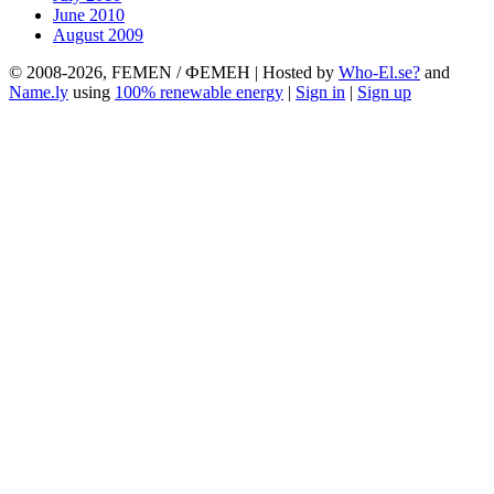
June 2010
August 2009
© 2008-2026, FEMEN / ФЕМЕН | Hosted by
Who-El.se?
and
Name.ly
using
100% renewable energy
|
Sign in
|
Sign up