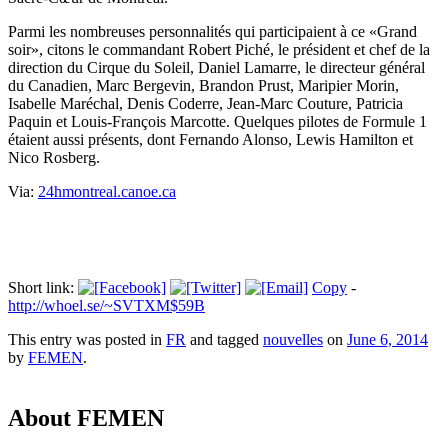
Parmi les nombreuses personnalités qui participaient à ce «Grand
soir», citons le commandant Robert Piché, le président et chef de la
direction du Cirque du Soleil, Daniel Lamarre, le directeur général
du Canadien, Marc Bergevin, Brandon Prust, Maripier Morin,
Isabelle Maréchal, Denis Coderre, Jean-Marc Couture, Patricia
Paquin et Louis-François Marcotte. Quelques pilotes de Formule 1
étaient aussi présents, dont Fernando Alonso, Lewis Hamilton et
Nico Rosberg.
Via:
24hmontreal.canoe.ca
Short link:
Copy
-
http://whoel.se/~SVTXM$59B
This entry was posted in
FR
and tagged
nouvelles
on
June 6, 2014
by
FEMEN
.
About FEMEN