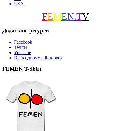
USA
F
E
M
E
N
.
T
V
Додаткові ресурси
Facebook
Twitter
YouTube
Всі в одному (all-in-one)
FEMEN T-Shirt