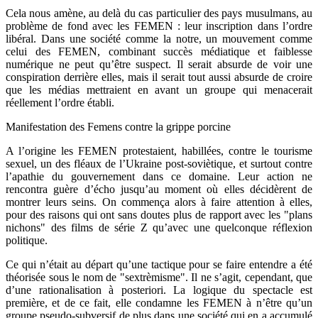
Cela nous amène, au delà du cas particulier des pays musulmans, au
problème de fond avec les FEMEN : leur inscription dans l’ordre
libéral. Dans une société comme la notre, un mouvement comme
celui des FEMEN, combinant succès médiatique et faiblesse
numérique ne peut qu’être suspect.
Il serait absurde de voir une
conspiration derrière elles, mais il serait tout aussi absurde de croire
que les médias mettraient en avant un groupe qui menacerait
réellement l’ordre établi.
Manifestation des Femens contre la grippe porcine
A l’origine les FEMEN protestaient, habillées, contre le tourisme
sexuel,
un des fléaux de l’Ukraine post-soviètique, et surtout contre
l’apathie du gouvernement dans ce domaine.
Leur action ne
rencontra guère d’écho jusqu’au moment où elles décidèrent de
montrer leurs seins.
On commença alors à faire attention à elles,
pour des raisons qui ont sans doutes plus de rapport avec les
"
plans
nichons
"
des films de série Z qu’avec une quelconque réflexion
politique.
Ce qui n’était au départ qu’une tactique pour se faire entendre a été
théorisée sous le nom de
"
sextrèmisme
"
.
Il ne s’agit, cependant, que
d’une rationalisation à posteriori. La logique du spectacle est
première, et de ce fait, elle condamne les FEMEN à n’être qu’un
groupe pseudo-subversif de plus dans une société qui en a accumulé