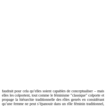
trouve par exemple dans le très raciste
Birth of a Nation
qui décrit
les noirs américains nouvellement libérés comme des bêtes en rut ne
rêvant que de violer les femmes et les filles de leurs anciens maîtres.
Il s’agissa
it – et il s’agit d’ailleurs toujours –
d’hyperviriliser
l’homme (plus ou moins) noir pour le déshumaniser. C’est ainsi
qu’on peut lire sous la plume de la suffragette américaine Frances
Willard :
La race colorée se multiplie comme les criquets d’Egypte. Le
magasin de liqueur est leur centre de pouvoir. La sécurité des
femmes, des enfants, de la maison, est menacée dans des milliers de
villes en ce moment même.
Ce préjugé se perpétue aujourd’hui dans les discours sur le
"
machisme naturel
"
des
"
arabes
"
et la
"
grosse b...
"
des noirs
et
constitue une forme de déshumanisation des non-blancs, l’homme
blanc étant considéré comme la norme, l’humain
complet
par défaut.
Les noirs et les
"
arabes
"
sont eux renvoyés dans une bestialité
hyper-virile,
que celle-ci soit crainte ou, au contraire, fantasmée.
Bien sûr, les Femens ne conceptualisent pas ces préjugés – ils
faudrait pour cela qu’elles soient capables de conceptualiser – mais
elles les colportent,
tout comme le féminisme
"
classique
"
colporte et
propage la hiérarchie traditionnelle des rôles genrés
en considérant
qu’une femme ne peut
s’épanouir dans un rôle féminin traditionnel,