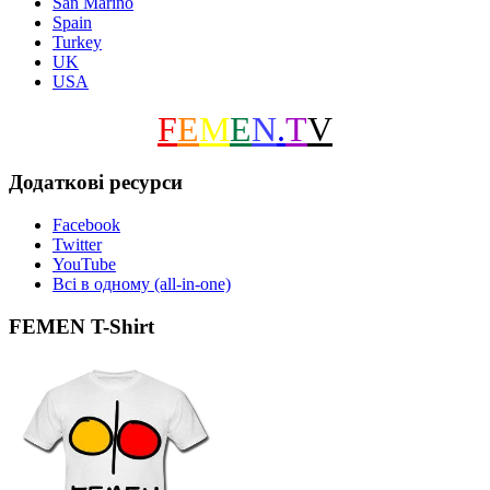
San Marino
Spain
Turkey
UK
USA
F
E
M
E
N
.
T
V
Додаткові ресурси
Facebook
Twitter
YouTube
Всі в одному (all-in-one)
FEMEN T-Shirt