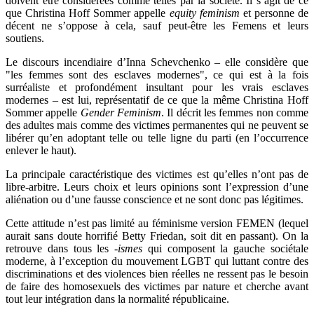
doivent être considérées comme telles par la société.
Il s’agit de ce
que Christina Hoff Sommer appelle
equity feminism
et personne de
décent ne s’oppose à cela, sauf peut-être les Femens et leurs
soutiens.
Le discours incendiaire d’
Inna Schevchenko –
elle
considère que
"
les femmes sont des esclaves modernes
"
, ce qui est à la fois
surréaliste et profondément insultant pour les vrais esclaves
modernes –
est lui, représentatif de ce que la même
Christina Hoff
Sommer
appelle
Gender Feminism
. Il décrit les femmes non comme
des adultes mais comme des victimes permanentes qui ne peuvent se
libérer qu’en adoptant telle ou telle ligne du parti (en l’occurrence
enlever le haut).
La principale caractéristique des victimes est qu’elles n’ont pas de
libre-arbitre. Leurs choix et leurs opinions sont l’expression d’une
aliénation ou d’une fausse conscience et ne sont donc pas légitimes.
Cette attitude n’est pas limité au féminisme version FEMEN (lequel
aurait sans doute horrifié Betty Friedan, soit dit en passant). On la
retrouve dans tous les -
ismes
qui composent la gauche sociétale
moderne, à l’exception du mouvement LGBT qui luttant contre des
discriminations et des violences bien réelles ne ressent pas le besoin
de faire des homosexuels des victimes par nature et cherche avant
tout leur intégration dans la normalité républicaine.