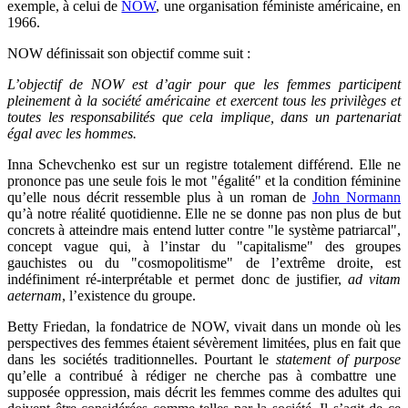
exemple, à celui de
NOW
, une organisation féministe américaine,
en
1966
.
NOW définissait son objectif comme suit :
L’objectif de NOW est d’agir pour que les femmes participent
pleinement à la société américaine et exercent tous les privilèges et
toutes les responsabilités que cela implique, dans un partenariat
égal avec les hommes.
Inna Schevchenko est sur un registre totalement différend. Elle ne
prononce pas une seule fois le mot
"
égalité
"
et la condition féminine
qu’elle nous décrit ressemble plus à un roman de
John Normann
qu’à notre réalité quotidienne. Elle ne se donne pas non plus de but
concrets à atteindre mais entend lutter contre
"
le système patriarcal
"
,
concept vague qui, à l’instar du
"
capitalisme
"
des groupes
gauchistes ou du
"
cosmopolitisme
"
de l’extrême droite,
est
indéfiniment ré-interprétable
et permet donc de justifier,
ad vitam
aeternam
,
l’existence du groupe.
Betty Friedan, la fondatrice de NOW, vivait dans un monde où les
perspectives des femmes étaient sévèrement limitées, plus en fait que
dans les sociétés traditionnelles. Pourtant
le
statement of purpose
qu’elle a contribué à rédiger ne cherche pas à combattre une
supposée oppression, mais décrit les femmes comme des adultes qui