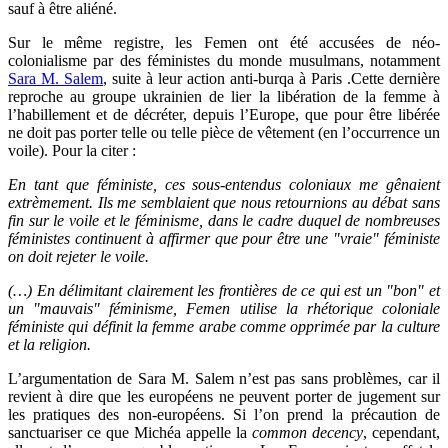
sauf à être aliéné.
Sur le même registre, les Femen ont été accusées de néo-
colonialisme par des féministes du monde musulmans, notamment
Sara M. Salem
,
suite à leur action anti-burqa à Paris
.
Cette dernière
reproche au groupe ukrainien de lier la libération de la femme à
l’habillement et de décréter, depuis l’Europe, que pour être libérée
ne doit pas porter telle ou telle pièce de vêtement (en l’occurrence un
voile). Pour la citer :
En tant que féministe, ces sous-entendus coloniaux me
gênaient
extrèmement.
Ils me semblaient
que nous retournions au débat sans
fin sur le voile et le féminisme, dans le cadre duquel de nombreuses
féministes continuent à affirmer que pour être une
"
vraie
"
féministe
on doit rejeter le voile.
(…) En délimitant clairement les frontières de ce qui est un
"
bon
"
et
un
"
mauvais
"
féminisme, Femen utilise la rhétorique coloniale
féministe qui définit la femme arabe comme opprimée par la culture
et la religion.
L’argumentation de Sara M. Salem
n’est pas sans problèmes, car il
revient à dire que les européens ne peuvent porter de jugement sur
les pratiques des non-européens. Si l’on prend la précaution de
sanctuariser ce que Michéa appelle la
common decency
,
cependant,