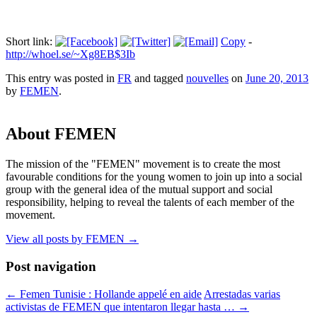
Short link:
Copy
-
http://whoel.se/~Xg8EB$3Ib
This entry was posted in
FR
and tagged
nouvelles
on
June 20, 2013
by
FEMEN
.
About FEMEN
The mission of the "FEMEN" movement is to create the most
favourable conditions for the young women to join up into a social
group with the general idea of the mutual support and social
responsibility, helping to reveal the talents of each member of the
movement.
View all posts by FEMEN
→
Post navigation
←
Femen Tunisie : Hollande appelé en aide
Arrestadas varias
activistas de FEMEN que intentaron llegar hasta …
→