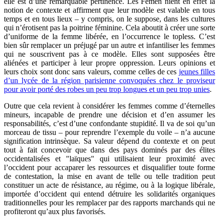
elle est d’une remarquable pertinence. Les Femen nient
en effet
la
notion de contexte
et affirment que leur modèle est valable en tous
temps
et en tous lieux –
y compris, on le suppose, dans les cultures
qui n’érotisent pas la poitrine féminine. Cela aboutit à créer une sorte
d’uniforme de la femme libérée,
en l’occurrence le topless. C’est
bien sûr remplacer un préjugé par un autre et infantiliser les femmes
qui ne souscrivent pas à ce modèle. Elles sont supposées être
aliénées et participer à leur propre oppression. Leurs opinions et
leurs choix sont donc sans valeurs, comme celles de ces
jeunes filles
d’un lycée de la région parisienne convoquées chez le proviseur
pour avoir porté des robes un peu trop longues et un peu trop unies
.
Outre que cela revient à considérer les femmes comme d’éternelles
mineur
s
, incapable de prendre une décision et d’en assumer les
responsabilités, c’est d’une confondante stupidité. Il va de soi qu’un
morceau de tissu – pour reprendre l’exemple du voile – n’a aucune
signification intrinsèque. Sa valeur dépend du contexte et on peut
tout à fait concevoir que dans des pays dominés par des élites
occidentalisées et
"
laïques
"
qui utilisaient leur proximité avec
l’occident pour accaparer les ressources et disqualifier toute forme
de contestation, la mise en avant de telle ou telle tradition peut
constituer un acte de résistance, au régime, ou à la logique libérale,
importée d’occident qui entend détruire les solidarités organiques
traditionnelles pour les remplacer par des
rapports marchands qui ne
profiteront qu’aux plus favorisés.