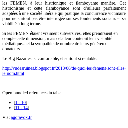
les FEMEN, à leur histrionique et flamboyante manière. Cet
histrionisme et cette flamboyance sont d’ailleurs parfaitement
adaptées à une société libérale qui pratique la concurrence victimaire
pour ne surtout pas être interrogée sur ses fondements sociaux et sa
viabilité à long terme.
Si les FEMEN étaient vraiment subversives, elles prendraient en
compte cette dimension, mais cela leur coûterait leur visibilité
médiatique... et la sympathie de nombre de leurs généreux
donateurs.
Le Big Bazar est si confortable, et surtout si rentable..
http://vudesruines.blogspot.fr/2013/06/de-quoi-les-femens-sont-elles-
le-nom.html
Open bundled references in tabs:
[
1 - 10
]
[
11 - 14
]
Via:
agoravox.fr