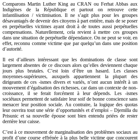
Comparons Martin Luther King au CRAN ou
Ferhat Abbas aux
Indigènes de la République et partout on retrouve cette
infantilisation / victimisation. Il ne s’agit plus pour les groupes
désavantagés de devenir des citoyens à part entière, mais de se poser
en perpétuelles victimes ayant droit à de toutes aussi perpétuelles
compensations.
Naturellement, cela revient à mettre ces groupes
dans une situation de perpétuelle dépendance. On ne peut se voir, en
effet, reconnu comme victime que par quelqu’un dans une position
d’autorité.
Il est d’ailleurs intéressant que les dominations de classe sont
largement absentes de ce discours alors qu’elles deviennent chaque
jours plus
brutales.
C’est loin d’être un hasard. Les classes
moyennes-supérieures, auxquels appartiennent la plupart des
dirigeants de ces -ismes divers et variés, n’ont aucun intérêt à un
mouvement d’égalisation des richesses, car dans un contexte de non-
croissance, il se ferait forcément à leur dépends.
Les -ismes
sociétaux permettent de satisfaire leur soif de bonne conscience sans
menacer leur position sociale. Au
contraire, la logique des quotas
leur ouvrira tout une série d’opportunités et d’emploi – Djemilla du
Prisunic et sa nouvelle épouse sont bien entendu priées de rester
derrière leur caisse.
C’est à ce mouvement de marginalisation des problèmes sociaux au
profit d’une course effrénée à la plus belle victime que concourent