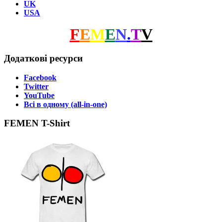
UK
USA
F
E
M
E
N
.
T
V
Додаткові ресурси
Facebook
Twitter
YouTube
Всі в одному (all-in-one)
FEMEN T-Shirt