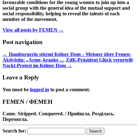
favourable conditions for the young women to join up into a
social group with the general idea of the mutual support and
social responsibility, helping to reveal the talents of each
member of the movement.
View all posts by FEMEN
→
Post navigation
←
Hamburgerin stürmt Kölner Dom – Meisner über Femen-
Aktivistin: „Arme, kranke …
ZdK-Präsident Glück verurteilt
Nackt-Protest im Kölner Dom
→
Leave a Reply
You must be
logged in
to post a comment.
FEMEN / ФЕМЕН
Came. Stripped. Conquered. / Прийшла. Розділась.
Перемогла.
Search for: