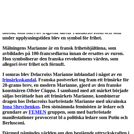
attackerades målningen f ö i februari i år av en kvinna som
sprejade graffiti över den.
Kvinna på målningen
personifierar friheten. Hon håller den
franska trikoloren i ena handen och ett gevär i den andra och
leder folket framåt. På huvudet har hon en så kallad frygisk
mössa, som bars av frigivna slavar i antikens Rom och som
under upplysningstiden blev en symbol för frihet.
Målningens Marianne är en fransk frihetshjältinna, som
avbildades på 100-francsedlarna innan de ersattes av euron.
Hon symboliserar den franska revolutionens värden, som
allegori över frihet och förnuft.
I somras blev Delacroixs Marianne
inblandad i något av en
frimärksskandal
. Franska postverket tog fram ett frimärke för
20-grams brev, en modern Marianne, gjord av den franske
konstnären
Olivier Ciappa
. I samband med att märket började
säljas berättade han att frimärkets Marianne, kombinerar
dragen hos Delacroixs barbröstade Marianne med ukrainska
Inna Shevchenkos
. Den sistnämnda feministen är ledare och
grundare av
FEMEN
gruppen, som med barbröstade
manifestationer provocerat bl a politiska ledare som Putin och
Berlusconi.
Därmed påmindes världen om den bestående uttryckskraften i