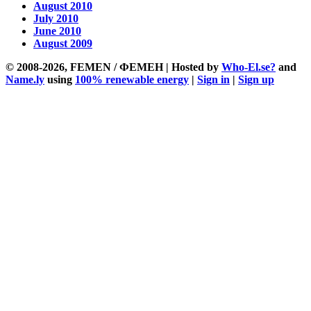
August 2010
July 2010
June 2010
August 2009
© 2008-2026, FEMEN / ФЕМЕН | Hosted by
Who-El.se?
and
Name.ly
using
100% renewable energy
|
Sign in
|
Sign up