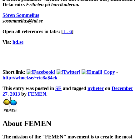
Delacroixs
Friheten på barrikaderna.
Sören Sommelius
sosommelius@hd.se
Open all references in tabs: [
1 - 6
]
Via:
hd.se
Short link:
Copy
-
http://whoel.se/~ric8a$4ek
This entry was posted in
SE
and tagged
nyheter
on
December
27, 2013
by
FEMEN
.
About FEMEN
The mission of the "FEMEN" movement is to create the most