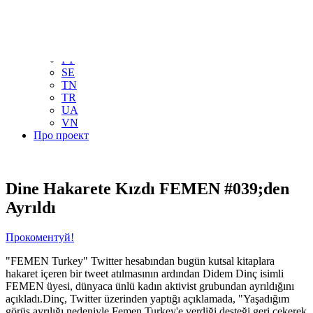
NL
NO
PL
RU
PT
SE
TN
TR
UA
VN
Про проект
Dine Hakarete Kızdı FEMEN #039;den
Ayrıldı
Прокоментуй!
"FEMEN Turkey" Twitter hesabından bugün kutsal kitaplara
hakaret içeren bir tweet atılmasının ardından Didem Dinç isimli
FEMEN üyesi, dünyaca ünlü kadın aktivist grubundan ayrıldığını
açıkladı.Dinç, Twitter üzerinden yaptığı açıklamada, "Yaşadığım
görüş ayrılığı nedeniyle Femen Turkey'e verdiği desteği geri çekerek