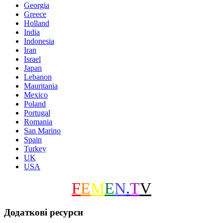
Georgia
Greece
Holland
India
Indonesia
Iran
Israel
Japan
Lebanon
Mauritania
Mexico
Poland
Portugal
Romania
San Marino
Spain
Turkey
UK
USA
F
E
M
E
N
.
T
V
Додаткові ресурси