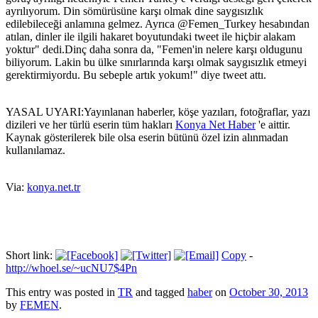
ayrılıyorum. Din sömürüsüne karşı olmak dine saygısızlık
edilebileceği anlamına gelmez. Ayrıca @Femen_Turkey hesabından
atılan, dinler ile ilgili hakaret boyutundaki tweet ile hiçbir alakam
yoktur" dedi.Dinç daha sonra da, "Femen'in nelere karşı oldugunu
biliyorum. Lakin bu ülke sınırlarında karşı olmak saygısızlık etmeyi
gerektirmiyordu. Bu sebeple artık yokum!" diye tweet attı.
YASAL UYARI:Yayınlanan haberler, köşe yazıları, fotoğraflar, yazı
dizileri ve her türlü eserin tüm hakları
Konya Net Haber
'e aittir.
Kaynak gösterilerek bile olsa eserin bütünü özel izin alınmadan
kullanılamaz.
Via:
konya.net.tr
Short link:
Copy
-
http://whoel.se/~ucNU7$4Pn
This entry was posted in
TR
and tagged
haber
on
October 30, 2013
by
FEMEN
.