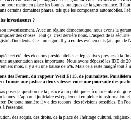
on pour mettre en place les bonnes pratiques de la gouvernance. Il faut 
ns certains domaines phares, tels que les composants automobiles, l'aér
les investisseurs ?
n investissement. Avec un régime démocratique, nous avons la garantie d'u
 imposer des choses. Tout ça, c'est derrière nous. L'aspect de la sécurit
istré d'incidents. C'est un signe. Il y a eu des événements (attaque de l
tée cet été, des élections présidentielles et législatives prévues à la fin
 une augmentation assez importante. Nous avons dépassé les IDE de 201
miers mois, il y a eu une baisse de 6%. Mais cela reste malgré tout à u
ons des Femen, du rappeur Weld El 15, de journalistes. Parallèlemen
en Tunisie une justice à deux vitesses voire une poursuite des prati
pas poser la question de la justice à un politique et à un membre du gouve
nciennes. L'appareil judiciaire est également en pleine transformation
er. De toute manière il y a des recours, des révisions possibles. En l'o
à l'essentiel.
ion, des acquis, des droits, de la place de l'héritage culturel, religieu