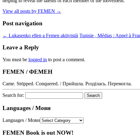
helping to reveal the talents of each member of the movement.
View all posts by FEMEN
→
Post navigation
←
Lukasenko ellen a Femen aktivistái
Tunisie , Médias : Appel à Fr
Leave a Reply
You must be
logged in
to post a comment.
FEMEN / ФЕМЕН
Came. Stripped. Conquered. / Прийшла. Розділась. Перемогла.
Search for:
Languages / Мови
Languages / Мови
FEMEN Book is out NOW!