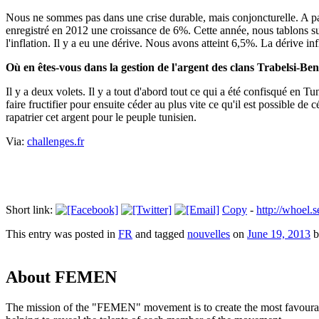
Nous ne sommes pas dans une crise durable, mais conjoncturelle. A par
enregistré en 2012 une croissance de 6%. Cette année, nous tablons su
l'inflation. Il y a eu une dérive. Nous avons atteint 6,5%. La dérive infl
Où en êtes-vous dans la gestion de l'argent des clans Trabelsi-Ben
Il y a deux volets. Il y a tout d'abord tout ce qui a été confisqué en T
faire fructifier pour ensuite céder au plus vite ce qu'il est possible de 
rapatrier cet argent pour le peuple tunisien.
Via:
challenges.fr
Short link:
Copy
-
http://whoe
This entry was posted in
FR
and tagged
nouvelles
on
June 19, 2013
b
About FEMEN
The mission of the "FEMEN" movement is to create the most favourable