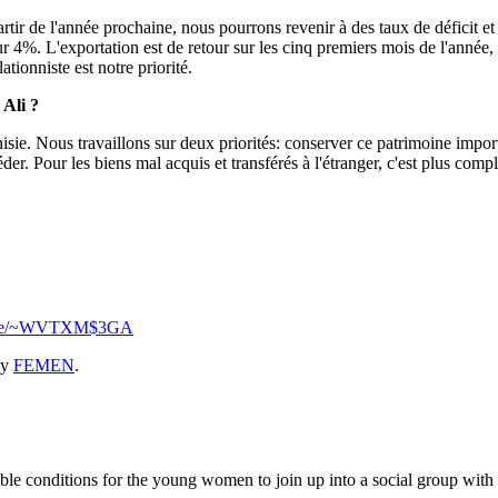
tir de l'année prochaine, nous pourrons revenir à des taux de déficit e
r 4%. L'exportation est de retour sur les cinq premiers mois de l'année
ationniste est notre priorité.
 Ali ?
unisie. Nous travaillons sur deux priorités: conserver ce patrimoine impor
céder. Pour les biens mal acquis et transférés à l'étranger, c'est plus comp
l.se/~WVTXM$3GA
y
FEMEN
.
 conditions for the young women to join up into a social group with the