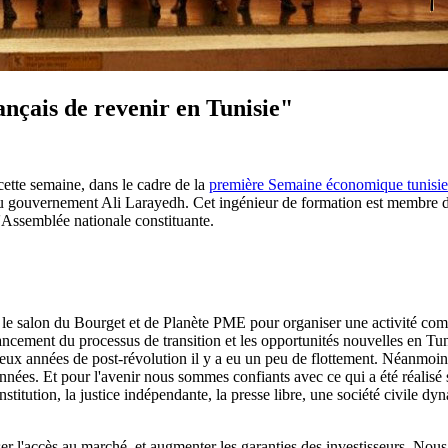
ançais de revenir en Tunisie"
ette semaine, dans le cadre de la
première Semaine économique tunisi
gouvernement Ali Larayedh. Cet ingénieur de formation est membre d'Etta
'Assemblée nationale constituante.
s : le salon du Bourget et de Planète PME pour organiser une activité c
cement du processus de transition et les opportunités nouvelles en Tunis
s deux années de post-révolution il y a eu un peu de flottement. Néanmoins,
nées. Et pour l'avenir nous sommes confiants avec ce qui a été réalisé su
nstitution, la justice indépendante, la presse libre, une société civile
er l'accès au marché, et augmenter les garanties des investisseurs. N