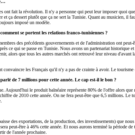
se…
 ont fait la révolution. Il n'y a personne qui peut leur imposer quoi que 
t ça dessert plutôt que ça ne sert la Tunisie. Quant au musicien, il faut
a toujours imposé un modèle.
 comment se portent les relations franco-tunisiennes ?
membres des précédents gouvernements et de l'administration ont peut-êtr
près ce qui se passe en Tunisie. Nous avons un partenariat historique et
venir, alors que tous les autres marchés ont retrouvé leur niveau d'avan
t convaincre les Français qu'il n'y a pas de crainte à avoir. Le tourisme 
parlé de 7 millions pour cette année. Le cap est-il le bon ?
que. Aujourd'hui le produit balnéaire représente 80% de l'offre alors que 
 au chiffre de 2010 cette année. On ne fera peut-être que 6,5 millions. Le
e.
isse des exportations, de la production, des investissements) que nous
 sera peut-être à 46% cette année. Et nous aurons terminé la période de 
rtir de l'année prochaine.