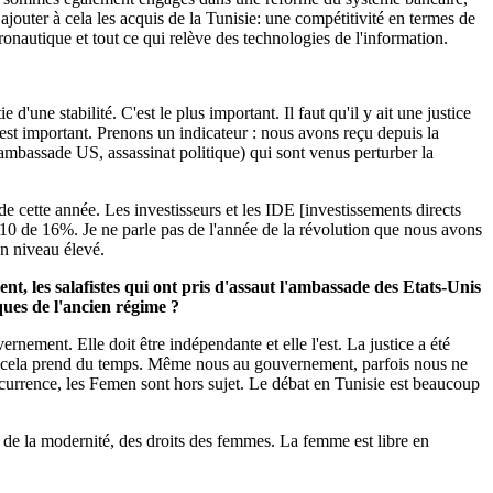
ajouter à cela les acquis de la Tunisie: une compétitivité en termes de
onautique et tout ce qui relève des technologies de l'information.
ne stabilité. C'est le plus important. Il faut qu'il y ait une justice
é est important. Prenons un indicateur : nous avons reçu depuis la
'ambassade US, assassinat politique) qui sont venus perturber la
 de cette année. Les investisseurs et les IDE [investissements directs
0 de 16%. Je ne parle pas de l'année de la révolution que nous avons
n niveau élevé.
t, les salafistes qui ont pris d'assaut l'ambassade des Etats-Unis
ques de l'ancien régime ?
rnement. Elle doit être indépendante et elle l'est. La justice a été
 et cela prend du temps. Même nous au gouvernement, parfois nous ne
ccurrence, les Femen sont hors sujet. Le débat en Tunisie est beaucoup
x, de la modernité, des droits des femmes. La femme est libre en