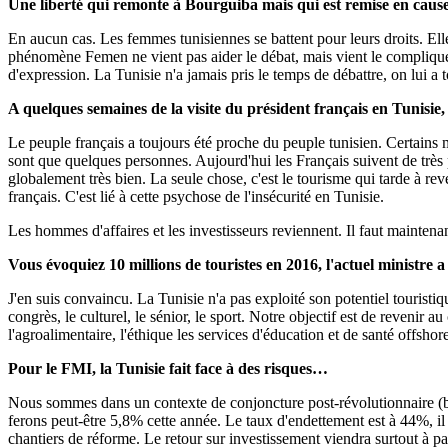
Une liberté qui remonte à Bourguiba mais qui est remise en cau
En aucun cas. Les femmes tunisiennes se battent pour leurs droits. Elles
phénomène Femen ne vient pas aider le débat, mais vient le compliquer e
d'expression. La Tunisie n'a jamais pris le temps de débattre, on lui 
A quelques semaines de la visite du président français en Tunisie,
Le peuple français a toujours été proche du peuple tunisien. Certains 
sont que quelques personnes. Aujourd'hui les Français suivent de très 
globalement très bien. La seule chose, c'est le tourisme qui tarde à re
français. C'est lié à cette psychose de l'insécurité en Tunisie.
Les hommes d'affaires et les investisseurs reviennent. Il faut maintenan
Vous évoquiez 10 millions de touristes en 2016, l'actuel ministre a 
J'en suis convaincu. La Tunisie n'a pas exploité son potentiel touristi
congrès, le culturel, le sénior, le sport. Notre objectif est de revenir
l'agroalimentaire, l'éthique les services d'éducation et de santé offshor
Pour le FMI, la Tunisie fait face à des risques…
Nous sommes dans un contexte de conjoncture post-révolutionnaire (ba
ferons peut-être 5,8% cette année. Le taux d'endettement est à 44%, il
chantiers de réforme. Le retour sur investissement viendra surtout à pa