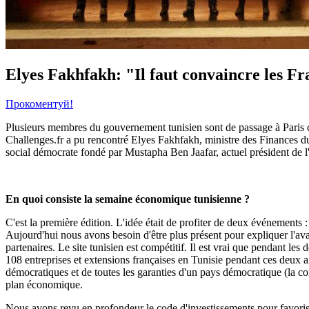
Elyes Fakhfakh: "Il faut convaincre les Fr
Прокоментуй!
Plusieurs membres du gouvernement tunisien sont de passage à Paris c
Challenges.fr a pu rencontré Elyes Fakhfakh, ministre des Finances du 
social démocrate fondé par Mustapha Ben Jaafar, actuel président de l
En quoi consiste la semaine économique tunisienne ?
C'est la première édition. L'idée était de profiter de deux événement
Aujourd'hui nous avons besoin d'être plus présent pour expliquer l'avan
partenaires. Le site tunisien est compétitif. Il est vrai que pendant le
108 entreprises et extensions françaises en Tunisie pendant ces deux an
démocratiques et de toutes les garanties d'un pays démocratique (la co
plan économique.
Nous avons revu en profondeur le code d'investissements pour favoris