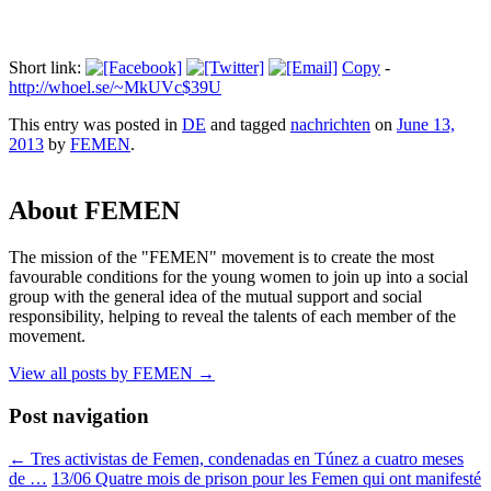
Short link:
Copy
-
http://whoel.se/~MkUVc$39U
This entry was posted in
DE
and tagged
nachrichten
on
June 13,
2013
by
FEMEN
.
About FEMEN
The mission of the "FEMEN" movement is to create the most
favourable conditions for the young women to join up into a social
group with the general idea of the mutual support and social
responsibility, helping to reveal the talents of each member of the
movement.
View all posts by FEMEN
→
Post navigation
←
Tres activistas de Femen, condenadas en Túnez a cuatro meses
de …
13/06 Quatre mois de prison pour les Femen qui ont manifesté