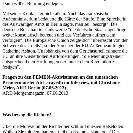
Dann will er Berufung einlegen.
Mit seiner Kritik ist er nicht allein. Auch das französische
Außenministerium bedauerte die Härte der Strafe. Eine Sprecherin
des Auswärtigen Amts in Berlin sagte, man sei "besorgt". Die
deutsche Botschaft in Tunis werde "die deutsche Staatsangehörige
weiter konsularisch betreuen und das Verfahren aufmerksam
verfolgen". Die Europäische Union zeigte sich "überrascht von der
Schwere des Urteils", so der Sprecher der EU-Außenbeauftragten
Catherine Ashton. Unabhängig von dem Gerichtsurteil erinnere die
EU an ihre wiederholten Aufforderungen, "die Meinungsfreiheit
entsprechend den Hoffnungen der tunesischen Revolution zu
festigen".
Fragen zu den FEMEN-Aktivistinnen an den tunesischen
Premierminister Ali Larayedh im Interview mit Christiane
Meier, ARD Berlin (07.06.2013)
ARD Morgenmagazin, 07.06.2013
Was bewog die Richter?
Über die Motivation der Richter herrscht in Tunesien Rätselraten:
Wollten Sie mit dem harten Urteil ein Exempel statuieren? Der