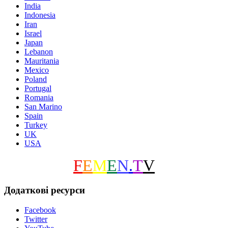
India
Indonesia
Iran
Israel
Japan
Lebanon
Mauritania
Mexico
Poland
Portugal
Romania
San Marino
Spain
Turkey
UK
USA
F
E
M
E
N
.
T
V
Додаткові ресурси
Facebook
Twitter