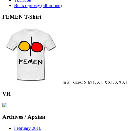
YouTube
Всі в одному (all-in-one)
FEMEN T-Shirt
In all sizes: S M L XL XXL XXXL
VR
Archives / Архіви
February 2016