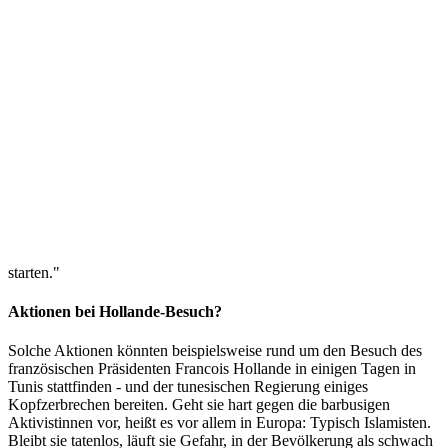
Angeklagten verlesen werden. Wie es die 19-Jährige aufgenommen
hat, ist daher unklar.
Tunesien: Empörung nach Urteil gegen FEMEN-Aktivistinnen
M. Dugge, ARD Rabat
13.06.2013 17:44 Uhr
Die Reaktion von FEMEN-Mitgründerin Alesandra Shevchenko
fällt dagegen eindeutig aus. "Für uns ist das nur ein Beweis mehr,
dass Tunesien keine Demokratie ist", sagte sie. "Wir werden nun
einen Krieg starten gegen Islamismus und gegen solche Regime.
Wir werden offizielle Vertreter Tunesiens überall angreifen, mehr
und mehr Aktivisten nach Tunesien schicken, um dort Aktionen zu
starten."
Aktionen bei Hollande-Besuch?
Solche Aktionen könnten beispielsweise rund um den Besuch des
französischen Präsidenten Francois Hollande in einigen Tagen in
Tunis stattfinden - und der tunesischen Regierung einiges
Kopfzerbrechen bereiten. Geht sie hart gegen die barbusigen
Aktivistinnen vor, heißt es vor allem in Europa: Typisch Islamisten.
Bleibt sie tatenlos, läuft sie Gefahr, in der Bevölkerung als schwach