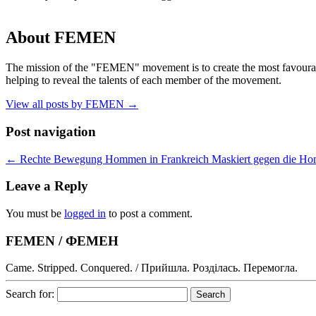
About FEMEN
The mission of the "FEMEN" movement is to create the most favourable
helping to reveal the talents of each member of the movement.
View all posts by FEMEN
→
Post navigation
←
Rechte Bewegung Hommen in Frankreich Maskiert gegen die H
Leave a Reply
You must be
logged in
to post a comment.
FEMEN / ФЕМЕН
Came. Stripped. Conquered. / Прийшла. Розділась. Перемогла.
Search for: