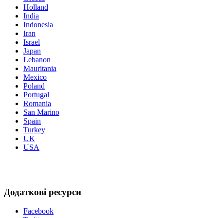
Holland
India
Indonesia
Iran
Israel
Japan
Lebanon
Mauritania
Mexico
Poland
Portugal
Romania
San Marino
Spain
Turkey
UK
USA
Додаткові ресурси
Facebook