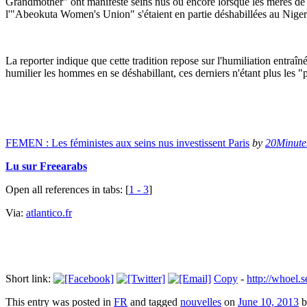
Grandmother" ont manifesté seins nus ou encore lorsque les mères de p
l'"Abeokuta Women's Union" s'étaient en partie déshabillées au Nigeri
La reporter indique que cette tradition repose sur l'humiliation entraîn
humilier les hommes en se déshabillant, ces derniers n'étant plus les "
FEMEN : Les féministes aux seins nus investissent Paris
by
20Minutes
Lu sur Freearabs
Open all references in tabs: [
1 - 3
]
Via:
atlantico.fr
Short link:
Copy
-
http://whoel
This entry was posted in
FR
and tagged
nouvelles
on
June 10, 2013
b