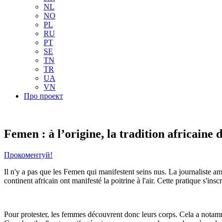
NL
NO
PL
RU
PT
SE
TN
TR
UA
VN
Про проект
Femen : à l’origine, la tradition africaine
Прокоментуй!
Il n'y a pas que les Femen qui manifestent seins nus. La journaliste 
continent africain ont manifesté la poitrine à l'air. Cette pratique s'ins
Pour protester, les femmes découvrent donc leurs corps. Cela a notam