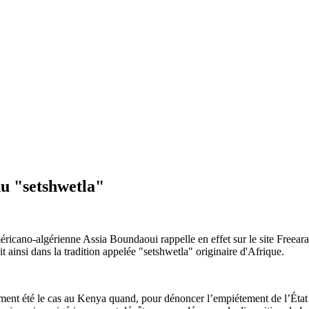
 du "setshwetla"
américano-algérienne Assia Boundaoui rappelle en effet sur le site Fre
crit ainsi dans la tradition appelée "setshwetla" originaire d'Afrique.
ment été le cas au Kenya quand, pour dénoncer l’empiétement de l’État