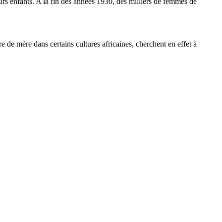
urs enfants. A la fin des années 1930, des milliers de femmes de
re de mère dans certains cultures africaines, cherchent en effet à