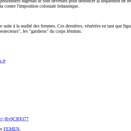
risonniers nigérian se sont dévêtues pour dénoncer la disparition de le
a contre l'imposition coloniale britannique.
ée suite à la nudité des femmes. Ces dernières, vénérées en tant que figu
protecteurs", les "gardiens" du corps féminin.
.fr
.se/~Rv9CR$377
y
FEMEN
.