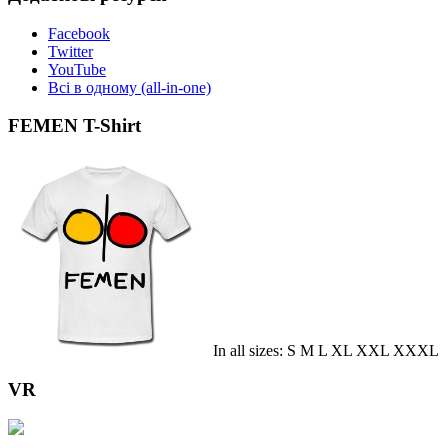
Facebook
Twitter
YouTube
Всі в одному (all-in-one)
FEMEN T-Shirt
In all sizes: S M L XL XXL XXXL
VR