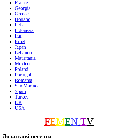
France
Georgia
Greece
Holland
India
Indonesia
Iran
Israel
Japan
Lebanon
Mauritania
Mexico
Poland
Portugal
Romania
San Marino
Spain
Turkey
UK
USA
F
E
M
E
N
.
T
V
Додаткові ресурси