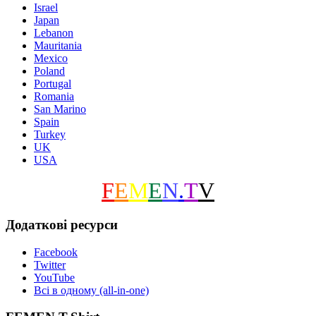
Israel
Japan
Lebanon
Mauritania
Mexico
Poland
Portugal
Romania
San Marino
Spain
Turkey
UK
USA
F
E
M
E
N
.
T
V
Додаткові ресурси
Facebook
Twitter
YouTube
Всі в одному (all-in-one)