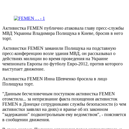
Активистка FEMEN публично атаковала главу пресс-службы
МВД Украины Владимира Полищука в Киеве, бросив в него
торт.
Активистки FEMEN заманили Полищука на подставную
пресс-конференцию возле здания МВД, он рассказывал о
действиях милиции во время проведения на Украине
чемпионата Европы по футболу Евро-2012, против которого
выступает движение.
Активистка FEMEN Инна Шевченко бросила в лицо
Полищука торт.
"Данным бесчеловечным поступком активистка FEMEN
отомстила... за непризнание факта похищения активисток
FEMEN в Донецке сотрудниками службы безопасности (о чем
активистки заявлял на днях) и вранье об их законном
"задержании" подконтрольным ему ведомством", - поясняется
в сообщении движения.