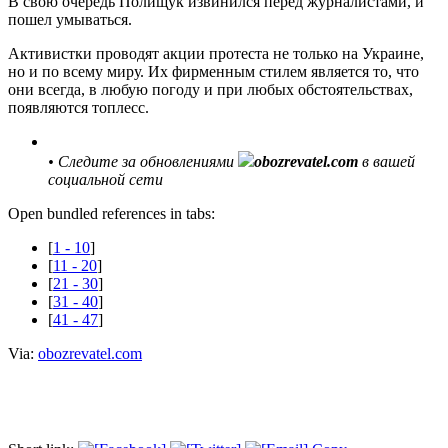
В свою очередь Полищук извинился перед журналистами, и
пошел умываться.
Активистки проводят акции протеста не только на Украине,
но и по всему миру. Их фирменным стилем является то, что
они всегда, в любую погоду и при любых обстоятельствах,
появляются топлесс.
•
Следите за обновлениями
obozrevatel.com
в вашей
социальной сети
Open bundled references in tabs:
[
1 - 10
]
[
11 - 20
]
[
21 - 30
]
[
31 - 40
]
[
41 - 47
]
Via:
obozrevatel.com