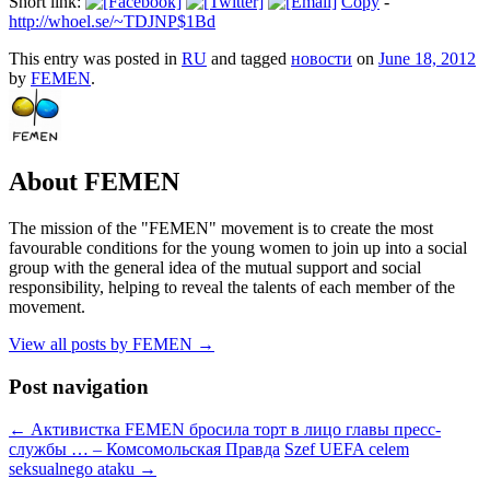
Short link:
Copy
-
http://whoel.se/~TDJNP$1Bd
This entry was posted in
RU
and tagged
новости
on
June 18, 2012
by
FEMEN
.
About FEMEN
The mission of the "FEMEN" movement is to create the most
favourable conditions for the young women to join up into a social
group with the general idea of the mutual support and social
responsibility, helping to reveal the talents of each member of the
movement.
View all posts by FEMEN
→
Post navigation
←
Активистка FEMEN бросила торт в лицо главы пресс-
службы … – Комсомольская Правда
Szef UEFA celem
seksualnego ataku
→