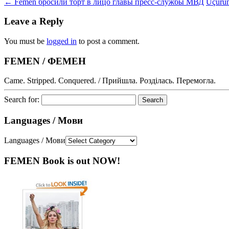
←
Femen бросили торт в лицо главы пресс-службы МВД
Uçuru
Leave a Reply
You must be
logged in
to post a comment.
FEMEN / ФЕМЕН
Came. Stripped. Conquered. / Прийшла. Розділась. Перемогла.
Search for:
Languages / Мови
Languages / Мови
FEMEN Book is out NOW!