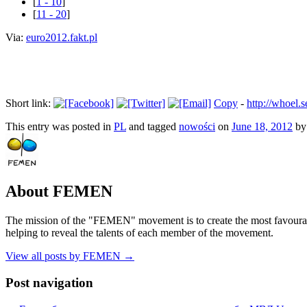
[
1 - 10
]
[
11 - 20
]
Via:
euro2012.fakt.pl
Short link:
Copy
-
http://whoel.
This entry was posted in
PL
and tagged
nowości
on
June 18, 2012
b
About FEMEN
The mission of the "FEMEN" movement is to create the most favourable
helping to reveal the talents of each member of the movement.
View all posts by FEMEN
→
Post navigation