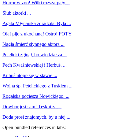
Horror w zoo! Wilki rozszarpały ...
Ślub aktorki ...
Agata Młynarska zdradziła. Była ...
Olaf pije z ukochaną! Ostro! FOTY
Nagła śmierć słynnego aktora ...
Petelicki zginął, bo wiedział za ...
Pech Kwaśniewskiej i Herbuś. ...
Kubuś utopił się w stawie ...
Wojna śp. Petelickiego z Tuskiem ...
Rogalska pociesza Nowickiego. ...
Dowbor jest sam! Tęskni za ...
Doda prosi znajomych, by u niej ...
Open bundled references in tabs: