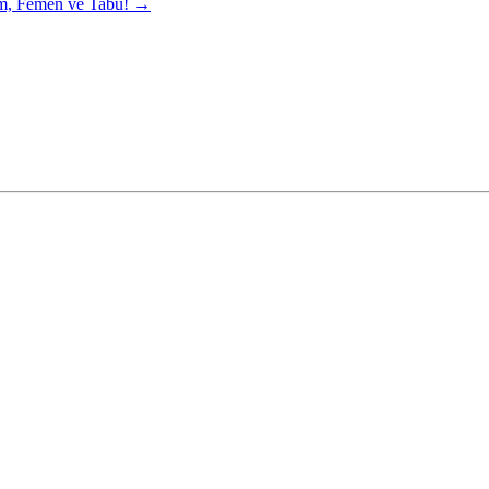
m, Femen ve Tabu!
→