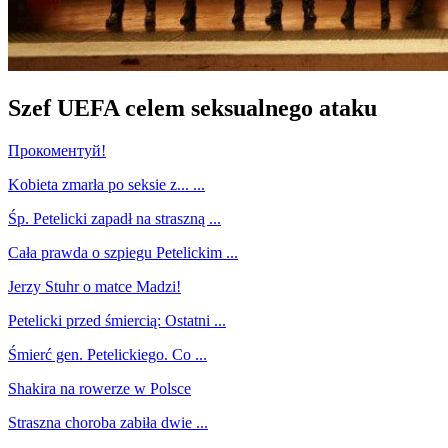
Szef UEFA celem seksualnego ataku
Прокоментуй!
Kobieta zmarła po seksie z... ...
Śp. Petelicki zapadł na straszną ...
Cała prawda o szpiegu Petelickim ...
Jerzy Stuhr o matce Madzi!
Petelicki przed śmiercią: Ostatni ...
Śmierć gen. Petelickiego. Co ...
Shakira na rowerze w Polsce
Straszna choroba zabiła dwie ...