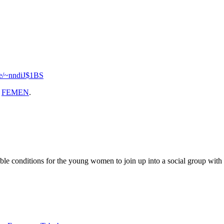
se/~nndiJ$1BS
y
FEMEN
.
 conditions for the young women to join up into a social group with the