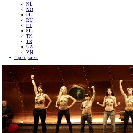
NL
NO
PL
RU
PT
SE
TN
TR
UA
VN
Про проект