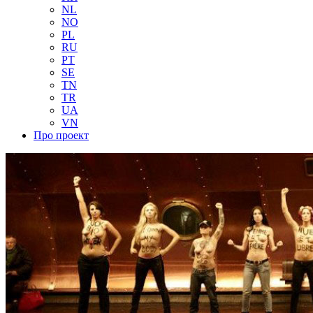
NL
NO
PL
RU
PT
SE
TN
TR
UA
VN
Про проект