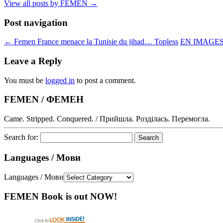
View all posts by FEMEN
→
Post navigation
←
Femen France menace la Tunisie du jihad… Topless
EN IMAGES. 
Leave a Reply
You must be
logged in
to post a comment.
FEMEN / ФЕМЕН
Came. Stripped. Conquered. / Прийшла. Розділась. Перемогла.
Search for:
Languages / Мови
Languages / Мови
FEMEN Book is out NOW!