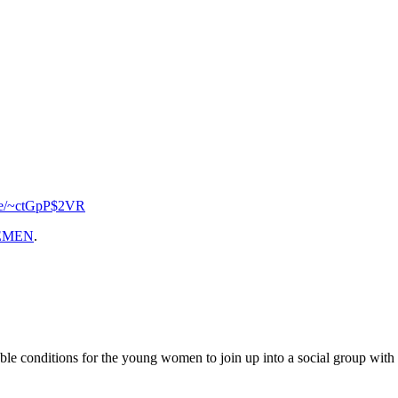
.se/~ctGpP$2VR
EMEN
.
 conditions for the young women to join up into a social group with the