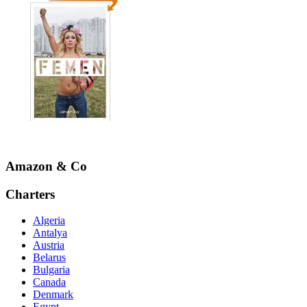
Amazon & Co
Charters
Algeria
Antalya
Austria
Belarus
Bulgaria
Canada
Denmark
Egypt