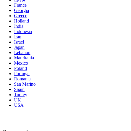
France
Georgia
Greece
Holland
India
Indonesia
Iran
Israel
Japan
Lebanon
Mauritania
Mexico
Poland
Portugal
Romania
San Marino
Spain
Turkey
UK
USA