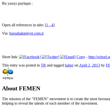
Bu yazıyı paylaşın :
Open all references in tabs: [
1 - 4
]
Via:
bursahakimiyet.com.tr
Short link:
Copy
-
http://whoel
This entry was posted in
TR
and tagged
haber
on
April 2, 2013
by
F
About FEMEN
The mission of the "FEMEN" movement is to create the most favourable
helping to reveal the talents of each member of the movement.