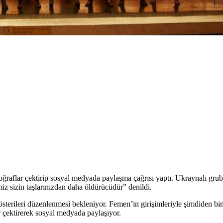
ğraflar çektirip sosyal medyada paylaşma çağrısı yaptı. Ukraynalı gru
z sizin taşlarınızdan daha öldürücüdür” denildi.
österileri düzenlenmesi bekleniyor. Femen’in girişimleriyle şimdiden 
r çektirerek sosyal medyada paylaşıyor.