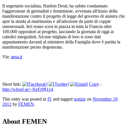
Il segretario socialista, Harlem Desir, ha subito condannato
l'aggressione di giornalisti e femministe, avvenuta all'inizio della
manifestazione contro il progetto di legge del governo di sinistra che
apre la strada al matrimonio e all'adozione da parte di coppie
omosessuali. Ieri erano scesi in piazza in tutta la Francia oltre
100.000 oppositori al progetto, lasciando la giornata di oggi ai
cattolici integralisti. Alcune migliaia di loro si sono dati
appuntamento davanti al ministero della Famiglia dove è partita la
manifestazione presto degenerata.
Via:
ansa.it
Short link:
Copy
-
http://whoel.se/~NeFr9$1v4
This entry was posted in
IT
and tagged
notizie
on
November 19,
2012
by
FEMEN
.
About FEMEN