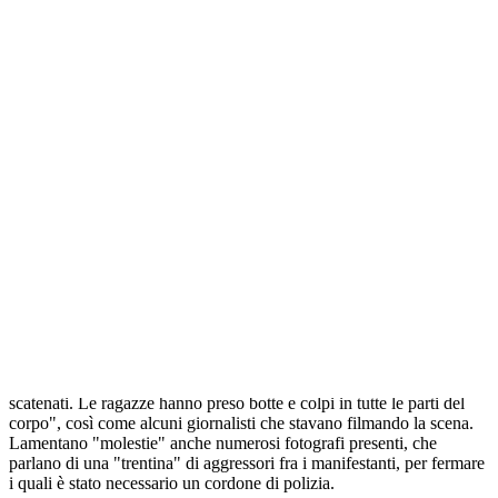
Femen in piazza a Parigi, caos e calci
Прокоментуй!
PARIGI - Militanti del movimento femminista ucraino Femen e
giornalisti sono stati circondati e in alcuni casi aggrediti e picchiati
durante la manifestazione organizzata a Parigi dai cattolici radicali
dell'istituto Civitas contro il matrimonio gay. Lo hanno raccontato le
persone che si sono dette aggredite.
"Una decina di militanti di Femen - ha raccontato la giornalista e
saggista Caroline Fourest, anche lei malmenata - avevano deciso di
inscenare una protesta pacifica e ironica, ma quando sono andate
verso i manifestanti degli individui le hanno inseguite, erano
scatenati. Le ragazze hanno preso botte e colpi in tutte le parti del
corpo", così come alcuni giornalisti che stavano filmando la scena.
Lamentano "molestie" anche numerosi fotografi presenti, che
parlano di una "trentina" di aggressori fra i manifestanti, per fermare
i quali è stato necessario un cordone di polizia.