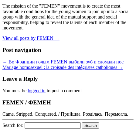
The mission of the "FEMEN" movement is to create the most
favourable conditions for the young women to join up into a social
group with the general idea of the mutual support and social
responsibility, helping to reveal the talents of each member of the
movement.
View all posts by FEMEN
→
Post navigation
←
Во Франции голым FEMEN выбили зуб и сломали нос
Mariage homosexuel : la croisade des intégristes catholiques
→
Leave a Reply
You must be
logged in
to post a comment.
FEMEN / ФЕМЕН
Came. Stripped. Conquered. / Прийшла. Розділась. Перемогла.
Search for: