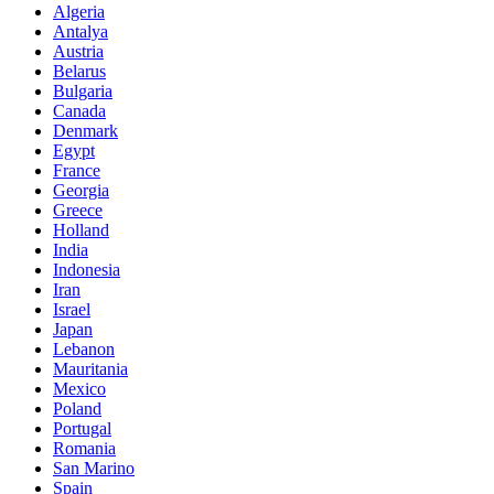
Algeria
Antalya
Austria
Belarus
Bulgaria
Canada
Denmark
Egypt
France
Georgia
Greece
Holland
India
Indonesia
Iran
Israel
Japan
Lebanon
Mauritania
Mexico
Poland
Portugal
Romania
San Marino
Spain