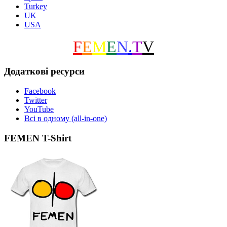
Turkey
UK
USA
F
E
M
E
N
.
T
V
Додаткові ресурси
Facebook
Twitter
YouTube
Всі в одному (all-in-one)
FEMEN T-Shirt