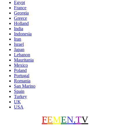
Egypt
France
Georgia
Greece
Holland
India
Indonesia
Iran
Israel
Japan
Lebanon
Mauritania
Mexico
Poland
Portugal
Romania
San Marino
Spain
Turkey
UK
USA
F
E
M
E
N
.
T
V