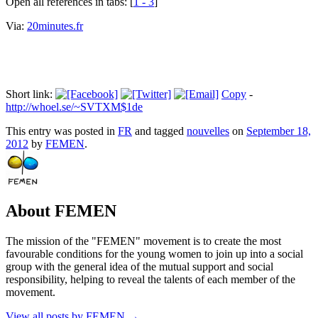
Open all references in tabs: [
1 - 3
]
Via:
20minutes.fr
Short link:
Copy
-
http://whoel.se/~SVTXM$1de
This entry was posted in
FR
and tagged
nouvelles
on
September 18,
2012
by
FEMEN
.
About FEMEN
The mission of the "FEMEN" movement is to create the most
favourable conditions for the young women to join up into a social
group with the general idea of the mutual support and social
responsibility, helping to reveal the talents of each member of the
movement.
View all posts by FEMEN
→