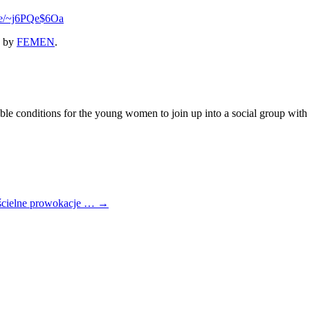
.se/~j6PQe$6Oa
by
FEMEN
.
 conditions for the young women to join up into a social group with the
ościelne prowokacje …
→