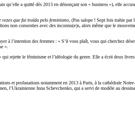
is qu’elle a quitté dès 2013 en dénonçant son « business »), elle accus
e vezes que fui traída pelo feminismo
, (Pas salope ! Sept fois trahie pa
tions non consenties avec des inconnu(e)s, alors même que le mouveme
er à l’intention des femmes : « S’il vous plaît, vous qui cherchez désespé
se ».
ui rejette le féminisme et l’idéologie du genre. Elle a écrit deux liv
ons et profanations notamment en 2013 à Paris, à la cathédrale Notre-Da
en, l’Ukrainienne Inna Schevchenko, qui a servi de modèle au dessinate