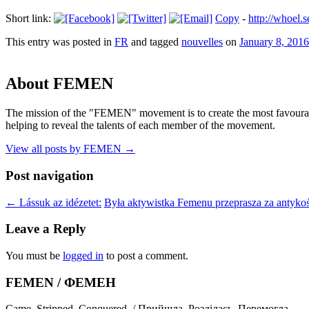
Short link:
Copy
-
http://whoel
This entry was posted in
FR
and tagged
nouvelles
on
January 8, 2016
About FEMEN
The mission of the "FEMEN" movement is to create the most favourable
helping to reveal the talents of each member of the movement.
View all posts by FEMEN
→
Post navigation
←
Lássuk az idézetet:
Była aktywistka Femenu przeprasza za antyk
Leave a Reply
You must be
logged in
to post a comment.
FEMEN / ФЕМЕН
Came. Stripped. Conquered. / Прийшла. Розділась. Перемогла.