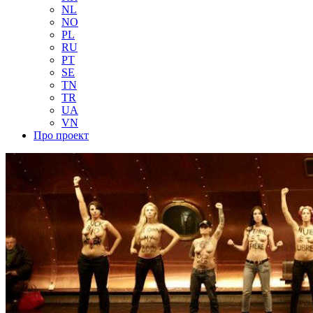
NL
NO
PL
RU
PT
SE
TN
TR
UA
VN
Про проект