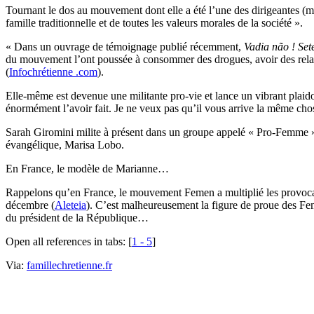
Tournant le dos au mouvement dont elle a été l’une des dirigeantes (ma
famille traditionnelle et de toutes les valeurs morales de la société ».
« Dans un ouvrage de témoignage publié récemment,
Vadia não ! Set
du mouvement l’ont poussée à consommer des drogues, avoir des rela
(
Infochrétienne .com
).
Elle-même est devenue une militante pro-vie et lance un vibrant plaidoy
énormément l’avoir fait. Je ne veux pas qu’il vous arrive la même cho
Sarah Giromini milite à présent dans un groupe appelé « Pro-Femme » q
évangélique, Marisa Lobo.
En France, le modèle de Marianne…
Rappelons qu’en France, le mouvement Femen a multiplié les provocati
décembre (
Aleteia
). C’est malheureusement la figure de proue des Fem
du président de la République…
Open all references in tabs: [
1 - 5
]
Via:
famillechretienne.fr