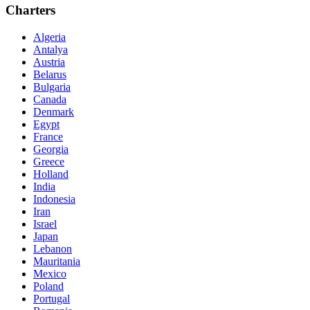
Charters
Algeria
Antalya
Austria
Belarus
Bulgaria
Canada
Denmark
Egypt
France
Georgia
Greece
Holland
India
Indonesia
Iran
Israel
Japan
Lebanon
Mauritania
Mexico
Poland
Portugal