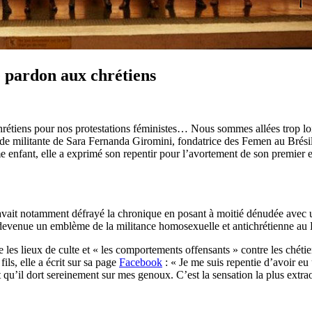
 pardon aux chrétiens
hrétiens pour nos protestations féministes… Nous sommes allées trop lo
 militante de Sara Fernanda Giromini, fondatrice des Femen au Brésil
 enfant, elle a exprimé son repentir pour l’avortement de son premier e
avait notamment défrayé la chronique en posant à moitié dénudée avec un
devenue un emblème de la militance homosexuelle et antichrétienne au B
les lieux de culte et « les comportements offensants » contre les chétie
ils, elle a écrit sur sa page
Facebook
: « Je me suis repentie d’avoir eu
 qu’il dort sereinement sur mes genoux. C’est la sensation la plus extr