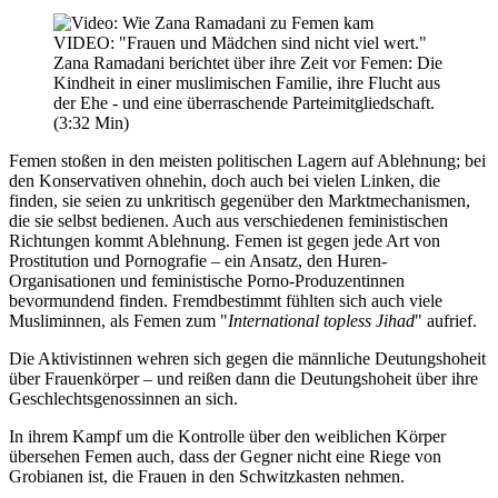
VIDEO: "Frauen und Mädchen sind nicht viel wert."
Zana Ramadani berichtet über ihre Zeit vor Femen: Die
Kindheit in einer muslimischen Familie, ihre Flucht aus
der Ehe - und eine überraschende Parteimitgliedschaft.
(3:32 Min)
Femen stoßen in den meisten politischen Lagern auf Ablehnung; bei
den Konservativen ohnehin, doch auch bei vielen Linken, die
finden, sie seien zu unkritisch gegenüber den Marktmechanismen,
die sie selbst bedienen. Auch aus verschiedenen feministischen
Richtungen kommt Ablehnung. Femen ist gegen jede Art von
Prostitution und Pornografie – ein Ansatz, den Huren-
Organisationen und feministische Porno-Produzentinnen
bevormundend finden. Fremdbestimmt fühlten sich auch viele
Musliminnen, als Femen zum "
International topless Jihad
" aufrief.
Die Aktivistinnen wehren sich gegen die männliche Deutungshoheit
über Frauenkörper – und reißen dann die Deutungshoheit über ihre
Geschlechtsgenossinnen an sich.
In ihrem Kampf um die Kontrolle über den weiblichen Körper
übersehen Femen auch, dass der Gegner nicht eine Riege von
Grobianen ist, die Frauen in den Schwitzkasten nehmen.