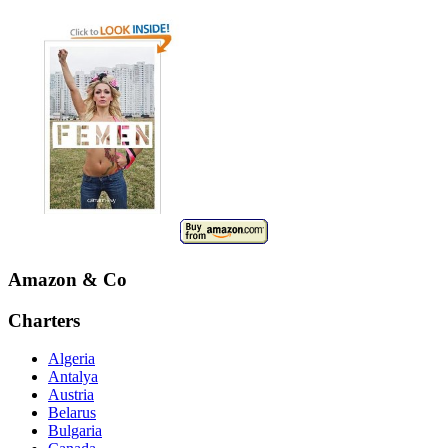
Amazon & Co
Charters
Algeria
Antalya
Austria
Belarus
Bulgaria