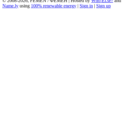
© 2008-2026, FEMEN / ФЕМЕН | Hosted by
Who-El.se?
and
Name.ly
using
100% renewable energy
|
Sign in
|
Sign up