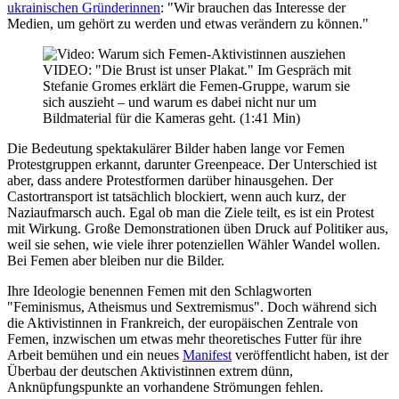
ukrainischen Gründerinnen
: "Wir brauchen das Interesse der
Medien, um gehört zu werden und etwas verändern zu können."
VIDEO: "Die Brust ist unser Plakat." Im Gespräch mit
Stefanie Gromes erklärt die Femen-Gruppe, warum sie
sich auszieht – und warum es dabei nicht nur um
Bildmaterial für die Kameras geht. (1:41 Min)
Die Bedeutung spektakulärer Bilder haben lange vor Femen
Protestgruppen erkannt, darunter Greenpeace. Der Unterschied ist
aber, dass andere Protestformen darüber hinausgehen. Der
Castortransport ist tatsächlich blockiert, wenn auch kurz, der
Naziaufmarsch auch. Egal ob man die Ziele teilt, es ist ein Protest
mit Wirkung. Große Demonstrationen üben Druck auf Politiker aus,
weil sie sehen, wie viele ihrer potenziellen Wähler Wandel wollen.
Bei Femen aber bleiben nur die Bilder.
Ihre Ideologie benennen Femen mit den Schlagworten
"Feminismus, Atheismus und Sextremismus". Doch während sich
die Aktivistinnen in Frankreich, der europäischen Zentrale von
Femen, inzwischen um etwas mehr theoretisches Futter für ihre
Arbeit bemühen und ein neues
Manifest
veröffentlicht haben, ist der
Überbau der deutschen Aktivistinnen extrem dünn,
Anknüpfungspunkte an vorhandene Strömungen fehlen.