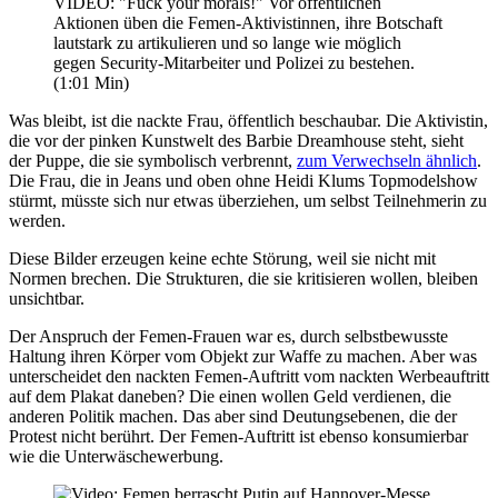
VIDEO: "Fuck your morals!" Vor öffentlichen
Aktionen üben die Femen-Aktivistinnen, ihre Botschaft
lautstark zu artikulieren und so lange wie möglich
gegen Security-Mitarbeiter und Polizei zu bestehen.
(1:01 Min)
Was bleibt, ist die nackte Frau, öffentlich beschaubar. Die Aktivistin,
die vor der pinken Kunstwelt des Barbie Dreamhouse steht, sieht
der Puppe, die sie symbolisch verbrennt,
zum Verwechseln ähnlich
.
Die Frau, die in Jeans und oben ohne Heidi Klums Topmodelshow
stürmt, müsste sich nur etwas überziehen, um selbst Teilnehmerin zu
werden.
Diese Bilder erzeugen keine echte Störung, weil sie nicht mit
Normen brechen. Die Strukturen, die sie kritisieren wollen, bleiben
unsichtbar.
Der Anspruch der Femen-Frauen war es, durch selbstbewusste
Haltung ihren Körper vom Objekt zur Waffe zu machen. Aber was
unterscheidet den nackten Femen-Auftritt vom nackten Werbeauftritt
auf dem Plakat daneben? Die einen wollen Geld verdienen, die
anderen Politik machen. Das aber sind Deutungsebenen, die der
Protest nicht berührt. Der Femen-Auftritt ist ebenso konsumierbar
wie die Unterwäschewerbung.