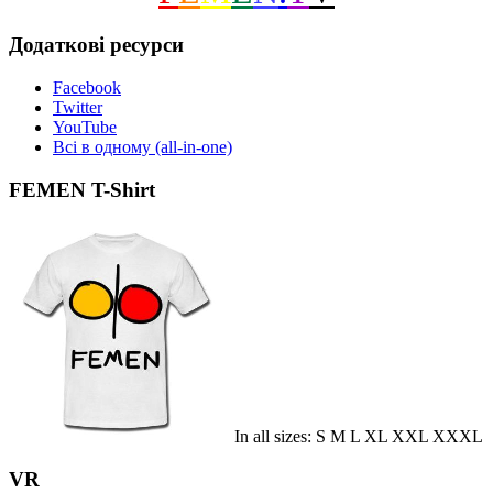
Додаткові ресурси
Facebook
Twitter
YouTube
Всі в одному (all-in-one)
FEMEN T-Shirt
In all sizes: S M L XL XXL XXXL
VR