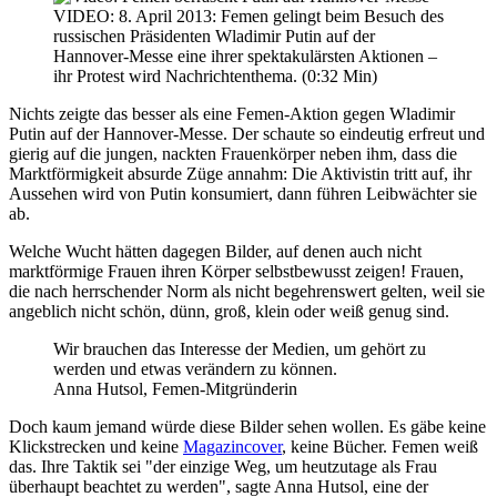
VIDEO: 8. April 2013: Femen gelingt beim Besuch des
russischen Präsidenten Wladimir Putin auf der
Hannover-Messe eine ihrer spektakulärsten Aktionen –
ihr Protest wird Nachrichtenthema. (0:32 Min)
Nichts zeigte das besser als eine Femen-Aktion gegen Wladimir
Putin auf der Hannover-Messe. Der schaute so eindeutig erfreut und
gierig auf die jungen, nackten Frauenkörper neben ihm, dass die
Marktförmigkeit absurde Züge annahm: Die Aktivistin tritt auf, ihr
Aussehen wird von Putin konsumiert, dann führen Leibwächter sie
ab.
Welche Wucht hätten dagegen Bilder, auf denen auch nicht
marktförmige Frauen ihren Körper selbstbewusst zeigen! Frauen,
die nach herrschender Norm als nicht begehrenswert gelten, weil sie
angeblich nicht schön, dünn, groß, klein oder weiß genug sind.
Wir brauchen das Interesse der Medien, um gehört zu
werden und etwas verändern zu können.
Anna Hutsol, Femen-Mitgründerin
Doch kaum jemand würde diese Bilder sehen wollen. Es gäbe keine
Klickstrecken und keine
Magazincover
, keine Bücher. Femen weiß
das. Ihre Taktik sei "der einzige Weg, um heutzutage als Frau
überhaupt beachtet zu werden", sagte Anna Hutsol, eine der