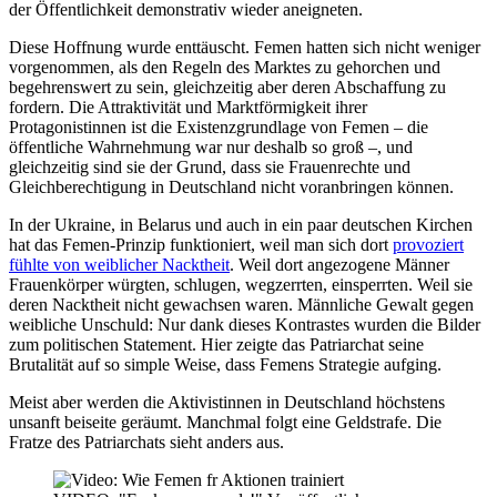
der Öffentlichkeit demonstrativ wieder aneigneten.
Diese Hoffnung wurde enttäuscht. Femen hatten sich nicht weniger
vorgenommen, als den Regeln des Marktes zu gehorchen und
begehrenswert zu sein, gleichzeitig aber deren Abschaffung zu
fordern. Die Attraktivität und Marktförmigkeit ihrer
Protagonistinnen ist die Existenzgrundlage von Femen – die
öffentliche Wahrnehmung war nur deshalb so groß –, und
gleichzeitig sind sie der Grund, dass sie Frauenrechte und
Gleichberechtigung in Deutschland nicht voranbringen können.
In der Ukraine, in Belarus und auch in ein paar deutschen Kirchen
hat das Femen-Prinzip funktioniert, weil man sich dort
provoziert
fühlte von weiblicher Nacktheit
. Weil dort angezogene Männer
Frauenkörper würgten, schlugen, wegzerrten, einsperrten. Weil sie
deren Nacktheit nicht gewachsen waren. Männliche Gewalt gegen
weibliche Unschuld: Nur dank dieses Kontrastes wurden die Bilder
zum politischen Statement. Hier zeigte das Patriarchat seine
Brutalität auf so simple Weise, dass Femens Strategie aufging.
Meist aber werden die Aktivistinnen in Deutschland höchstens
unsanft beiseite geräumt. Manchmal folgt eine Geldstrafe. Die
Fratze des Patriarchats sieht anders aus.