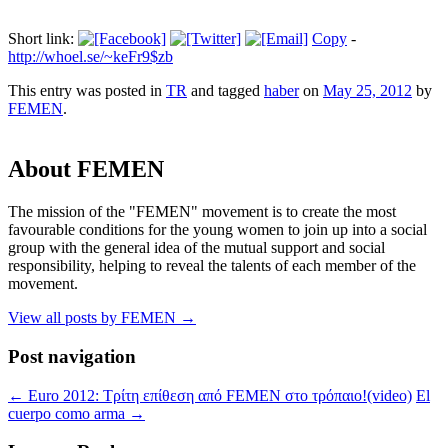
Short link:
Copy
-
http://whoel.se/~keFr9$zb
This entry was posted in
TR
and tagged
haber
on
May 25, 2012
by
FEMEN
.
About FEMEN
The mission of the "FEMEN" movement is to create the most
favourable conditions for the young women to join up into a social
group with the general idea of the mutual support and social
responsibility, helping to reveal the talents of each member of the
movement.
View all posts by FEMEN
→
Post navigation
←
Euro 2012: Τρίτη επίθεση από FEMEN στο τρόπαιο!(video)
El
cuerpo como arma
→