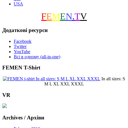
USA
F
E
M
E
N
.
T
V
Додаткові ресурси
Facebook
Twitter
YouTube
Всі в одному (all-in-one)
FEMEN T-Shirt
In all sizes: S
M L XL XXL XXXL
VR
Archives / Архіви