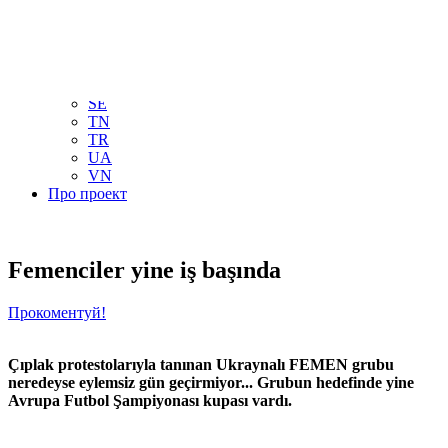
NL
NO
PL
RU
PT
SE
TN
TR
UA
VN
Про проект
Femenciler yine iş başında
Прокоментуй!
Çıplak protestolarıyla tanınan Ukraynalı FEMEN grubu
neredeyse eylemsiz gün geçirmiyor... Grubun hedefinde yine
Avrupa Futbol Şampiyonası kupası vardı.