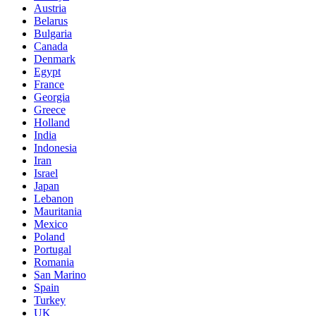
Austria
Belarus
Bulgaria
Canada
Denmark
Egypt
France
Georgia
Greece
Holland
India
Indonesia
Iran
Israel
Japan
Lebanon
Mauritania
Mexico
Poland
Portugal
Romania
San Marino
Spain
Turkey
UK