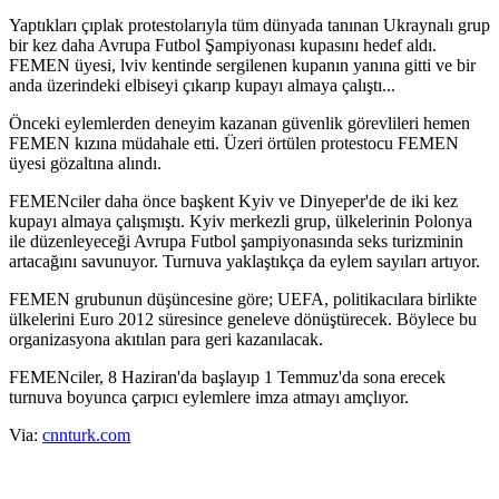
Yaptıkları çıplak protestolarıyla tüm dünyada tanınan Ukraynalı grup
bir kez daha Avrupa Futbol Şampiyonası kupasını hedef aldı.
FEMEN üyesi, lviv kentinde sergilenen kupanın yanına gitti ve bir
anda üzerindeki elbiseyi çıkarıp kupayı almaya çalıştı...
Önceki eylemlerden deneyim kazanan güvenlik görevlileri hemen
FEMEN kızına müdahale etti. Üzeri örtülen protestocu FEMEN
üyesi gözaltına alındı.
FEMENciler daha önce başkent Kyiv ve Dinyeper'de de iki kez
kupayı almaya çalışmıştı. Kyiv merkezli grup, ülkelerinin Polonya
ile düzenleyeceği Avrupa Futbol şampiyonasında seks turizminin
artacağını savunuyor. Turnuva yaklaştıkça da eylem sayıları artıyor.
FEMEN grubunun düşüncesine göre; UEFA, politikacılara birlikte
ülkelerini Euro 2012 süresince geneleve dönüştürecek. Böylece bu
organizasyona akıtılan para geri kazanılacak.
FEMENciler, 8 Haziran'da başlayıp 1 Temmuz'da sona erecek
turnuva boyunca çarpıcı eylemlere imza atmayı amçlıyor.
Via:
cnnturk.com