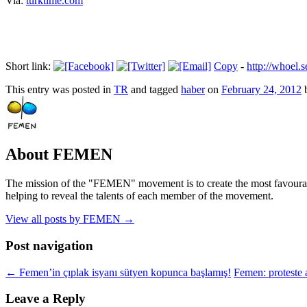
Via:
turktime.com
Short link:
Copy
-
http://whoel
This entry was posted in
TR
and tagged
haber
on
February 24, 2012
About FEMEN
The mission of the "FEMEN" movement is to create the most favourable
helping to reveal the talents of each member of the movement.
View all posts by FEMEN
→
Post navigation
←
Femen’in çıplak isyanı sütyen kopunca başlamış!
Femen: proteste 
Leave a Reply