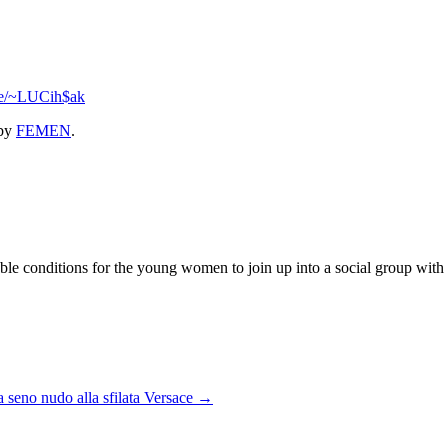
.se/~LUCih$ak
by
FEMEN
.
 conditions for the young women to join up into a social group with the
a seno nudo alla sfilata Versace
→