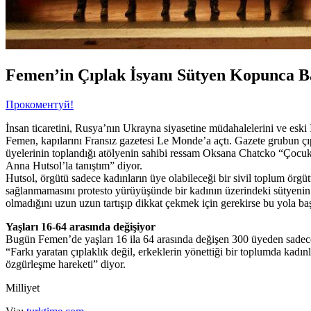
Femen’in Çıplak İsyanı Sütyen Kopunca B
Прокоментуй!
İnsan ticaretini, Rusya’nın Ukrayna siyasetine müdahalelerini ve eski İ
Femen, kapılarını Fransız gazetesi Le Monde’a açtı. Gazete grubun çıpl
üyelerinin toplandığı atölyenin sahibi ressam Oksana Chatcko “Çocuk
Anna Hutsol’la tanıştım” diyor.
Hutsol, örgütü sadece kadınların üye olabileceği bir sivil toplum örgüt
sağlanmamasını protesto yürüyüşünde bir kadının üzerindeki sütyenin
olmadığını uzun uzun tartışıp dikkat çekmek için gerekirse bu yola ba
Yaşları 16-64 arasında değişiyor
Bugün Femen’de yaşları 16 ila 64 arasında değişen 300 üyeden sadece 2
“Farkı yaratan çıplaklık değil, erkeklerin yönettiği bir toplumda kadın
özgürleşme hareketi” diyor.
Milliyet