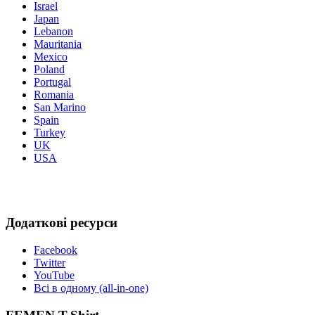
Israel
Japan
Lebanon
Mauritania
Mexico
Poland
Portugal
Romania
San Marino
Spain
Turkey
UK
USA
Додаткові ресурси
Facebook
Twitter
YouTube
Всі в одному (all-in-one)