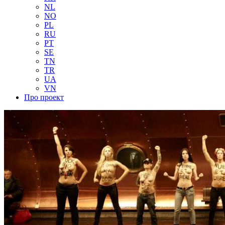
NL
NO
PL
RU
PT
SE
TN
TR
UA
VN
Про проект