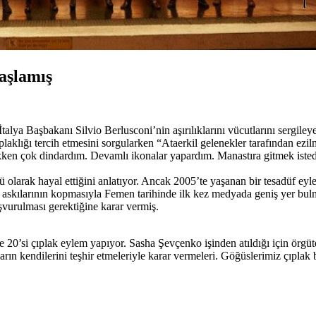
aşlamış
talya Başbakanı Silvio Berlusconi’nin aşırılıklarını vücutlarını sergileye
aklığı tercih etmesini sorgularken “Ataerkil gelenekler tarafından ezil
ken çok dindardım. Devamlı ikonalar yapardım. Manastıra gitmek istedi
ü olarak hayal ettiğini anlatıyor. Ancak 2005’te yaşanan bir tesadüf eyl
 askılarının kopmasıyla Femen tarihinde ilk kez medyada geniş yer bulm
şvurulması gerektiğine karar vermiş.
0’si çıplak eylem yapıyor. Sasha Şevçenko işinden atıldığı için örgüte
ların kendilerini teşhir etmeleriyle karar vermeleri. Göğüslerimiz çıpla