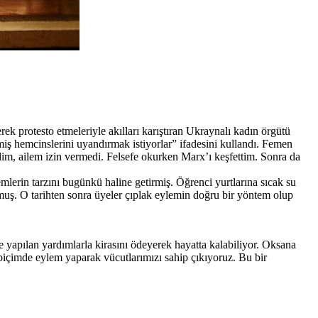
rek protesto etmeleriyle akılları karıştıran Ukraynalı kadın örgütü
miş hemcinslerini uyandırmak istiyorlar” ifadesini kullandı. Femen
m, ailem izin vermedi. Felsefe okurken Marx’ı keşfettim. Sonra da
emlerin tarzını bugünkü haline getirmiş. Öğrenci yurtlarına sıcak su
uş. O tarihten sonra üyeler çıplak eylemin doğru bir yöntem olup
 yapılan yardımlarla kirasını ödeyerek hayatta kalabiliyor. Oksana
k biçimde eylem yaparak vücutlarımızı sahip çıkıyoruz. Bu bir