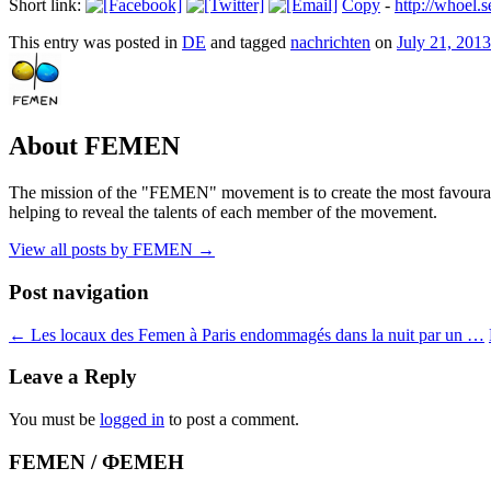
Short link:
Copy
-
http://whoel
This entry was posted in
DE
and tagged
nachrichten
on
July 21, 2013
About FEMEN
The mission of the "FEMEN" movement is to create the most favourable
helping to reveal the talents of each member of the movement.
View all posts by FEMEN
→
Post navigation
←
Les locaux des Femen à Paris endommagés dans la nuit par un …
Leave a Reply
You must be
logged in
to post a comment.
FEMEN / ФЕМЕН