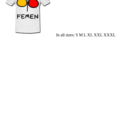
In all sizes: S M L XL XXL XXXL