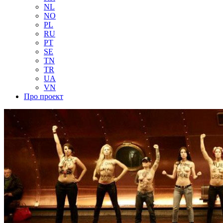
NL
NO
PL
RU
PT
SE
TN
TR
UA
VN
Про проект