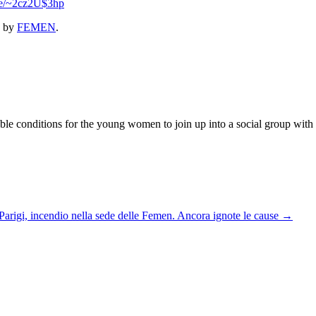
.se/~2cz2U$3hp
by
FEMEN
.
 conditions for the young women to join up into a social group with the
Parigi, incendio nella sede delle Femen. Ancora ignote le cause
→