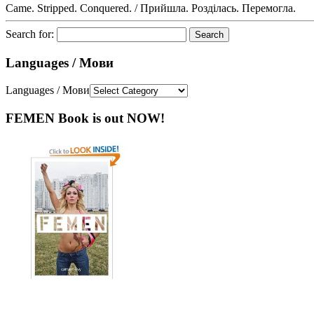
Came. Stripped. Conquered. / Прийшла. Розділась. Перемогла.
Search for:
Languages / Мови
Languages / Мови
FEMEN Book is out NOW!