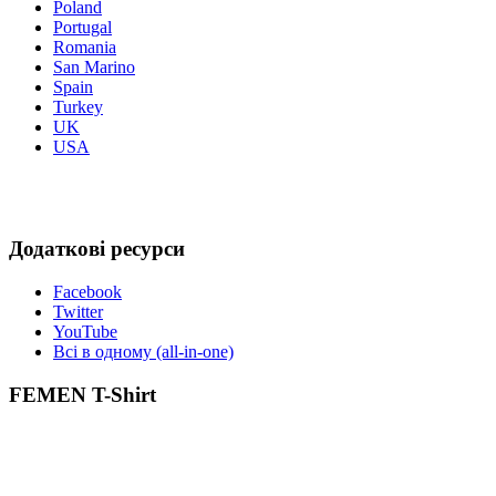
Poland
Portugal
Romania
San Marino
Spain
Turkey
UK
USA
Додаткові ресурси
Facebook
Twitter
YouTube
Всі в одному (all-in-one)
FEMEN T-Shirt