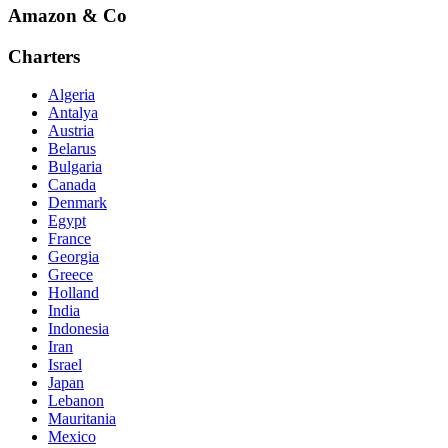
Amazon & Co
Charters
Algeria
Antalya
Austria
Belarus
Bulgaria
Canada
Denmark
Egypt
France
Georgia
Greece
Holland
India
Indonesia
Iran
Israel
Japan
Lebanon
Mauritania
Mexico