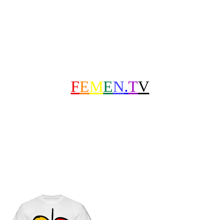
F
E
M
E
N
.
T
V