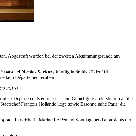
aften. Abgestraft wurden bei der zweiten Abstimmungsrunde am
 Staatschef
Nicolas Sarkozy
künftig in 66 bis 70 der 101
nnte kein Département erobern.
ärz 2015)
t 25 Départements entreissen – ein Gebiet ging andersherum an die
taatschef François Hollande liegt, sowie Essonne nahe Paris, die
dem sprach Parteichefin Marine Le Pen am Sonntagabend angesichts der
tre nature