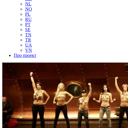
NL
NO
PL
RU
PT
SE
TN
TR
UA
VN
Про проект