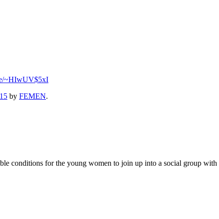
.se/~HIwUV$5xI
015
by
FEMEN
.
 conditions for the young women to join up into a social group with the