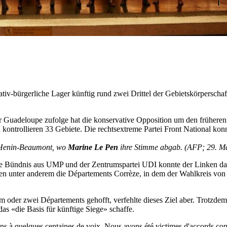
ativ-bürgerliche Lager künftig rund zwei Drittel der Gebietskörpersch
 Guadeloupe zufolge hat die konservative Opposition um den früheren
n kontrollieren 33 Gebiete. Die rechtsextreme Partei Front National ko
n Henin-Beaumont, wo
Marine Le Pen
ihre Stimme abgab. (AFP; 29. M
e Bündnis aus UMP und der Zentrumspartei UDI konnte der Linken dami
len unter anderem die Départements Corrèze, in dem der Wahlkreis von S
nem oder zwei Départements gehofft, verfehlte dieses Ziel aber. Trotz
s «die Basis für künftige Siege» schaffe.
ns à quelques centaines de voix. Nous avons été victimes d'accords con