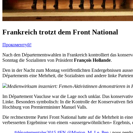
Frankreich trotzt dem Front National
Прокоментуй!
Nach den Départementswahlen in Frankreich kontrolliert das konserv
Sonntag die Sozialisten von Präsident
François Hollande
.
Den in der Nacht zum Montag veröffentlichten Endergebnissen ausser
Départements eine Mehrheit, die Sozialisten und andere linke Parteie
Medienwirksam inszeniert: Femen-Aktivistinnen demonstrieren i
Im Département Vaucluse war die Lage noch unklar. Das konservativ
Linke. Besonders symbolisch: In die Kontrolle der Konservativen fie
Hochburg von Premierminister Manuel Valls.
Die rechtsextreme Partei Front National hatte auf die Mehrheit in ei
verbesserten Ergebnisse von einem «aussergewöhnlichen» Ergebnis, da
#départementales2015
#FN
@Marion_M_Le_Pen
: nous perdo