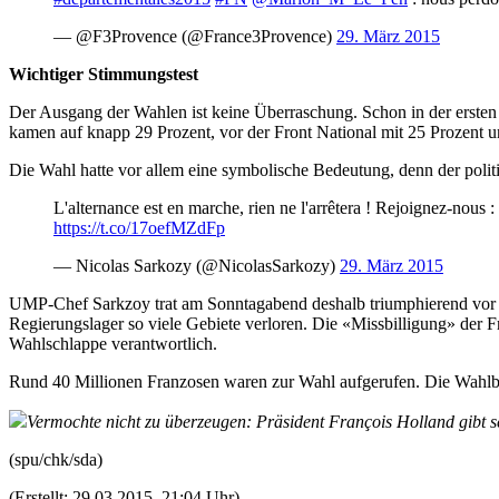
— @F3Provence (@France3Provence)
29. März 2015
Wichtiger Stimmungstest
Der Ausgang der Wahlen ist keine Überraschung. Schon in der ersten
kamen auf knapp 29 Prozent, vor der Front National mit 25 Prozent un
Die Wahl hatte vor allem eine symbolische Bedeutung, denn der politis
L'alternance est en marche, rien ne l'arrêtera ! Rejoignez-nous :
https://t.co/17oefMZdFp
— Nicolas Sarkozy (@NicolasSarkozy)
29. März 2015
UMP-Chef Sarkzoy trat am Sonntagabend deshalb triumphierend vor di
Regierungslager so viele Gebiete verloren. Die «Missbilligung» der F
Wahlschlappe verantwortlich.
Rund 40 Millionen Franzosen waren zur Wahl aufgerufen. Die Wahlbet
Vermochte nicht zu überzeugen: Präsident François Holland gibt s
(spu/chk/sda)
(Erstellt: 29.03.2015, 21:04 Uhr)