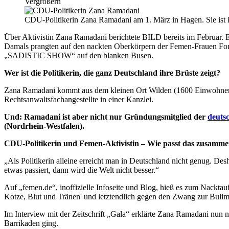
Vergrößern
CDU-Politikerin Zana Ramadani am 1. März in Hagen. Sie ist 
Über Aktivistin Zana Ramadani berichtete BILD bereits im Februar. E
Damals prangten auf den nackten Oberkörpern der Femen-Frauen F
„SADISTIC SHOW“ auf den blanken Busen.
Wer ist die Politikerin, die ganz Deutschland ihre Brüste zeigt?
Zana Ramadani kommt aus dem kleinen Ort Wilden (1600 Einwohner) be
Rechtsanwaltsfachangestellte in einer Kanzlei.
Und: Ramadani ist aber nicht nur Gründungsmitglied der
deuts
(Nordrhein-Westfalen).
CDU-Politikerin und Femen-Aktivistin – Wie passt das zusamm
„Als Politikerin alleine erreicht man in Deutschland nicht genug. D
etwas passiert, dann wird die Welt nicht besser.“
Auf „femen.de“, inoffizielle Infoseite und Blog, hieß es zum Nacktauf
Kotze, Blut und Tränen' und letztendlich gegen den Zwang zur Bulim
Im Interview mit der Zeitschrift „Gala“ erklärte Zana Ramadani nun
Barrikaden ging.