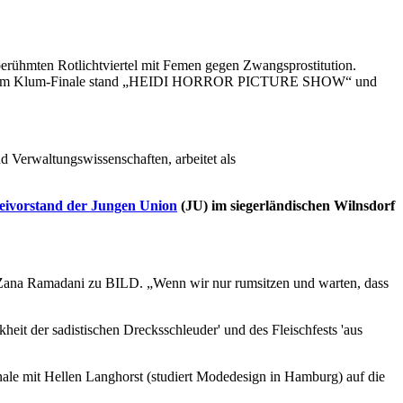
 berühmten Rotlichtviertel mit Femen gegen Zwangsprostitution.
rie), beim Klum-Finale stand „HEIDI HORROR PICTURE SHOW“ und
 Verwaltungswissenschaften, arbeitet als
eivorstand der Jungen Union
(JU) im siegerländischen Wilnsdorf
gt Zana Ramadani zu BILD. „Wenn wir nur rumsitzen und warten, dass
heit der sadistischen Drecksschleuder' und des Fleischfests 'aus
ale mit Hellen Langhorst (studiert Modedesign in Hamburg) auf die