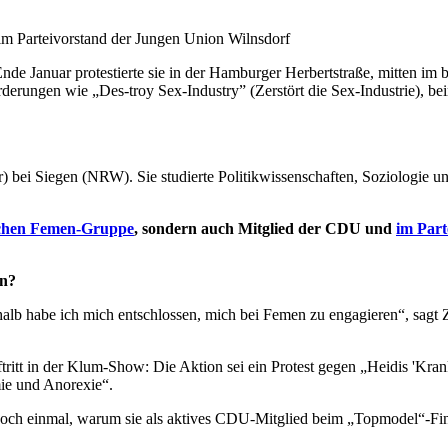
im Parteivorstand der Jungen Union Wilnsdorf
nde Januar protestierte sie in der Hamburger Herbertstraße, mitten im
orderungen wie „Des-troy Sex-Industry” (Zerstört die Sex-Indust
i Siegen (NRW). Sie studierte Politikwissenschaften, Soziologie und
chen Femen-Gruppe
, sondern auch Mitglied der CDU und
im Part
en?
eshalb habe ich mich entschlossen, mich bei Femen zu engagieren“, sa
tritt in der Klum-Show: Die Aktion sei ein Protest gegen „Heidis 'Krank
ie und Anorexie“.
 noch einmal, warum sie als aktives CDU-Mitglied beim „Topmodel“-Fin