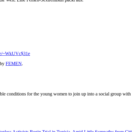
.se/~WkUVc$31e
by
FEMEN
.
 conditions for the young women to join up into a social group with the
ess Activists Begin Trial in Tunisia, Amid Little Sympathy from Cit