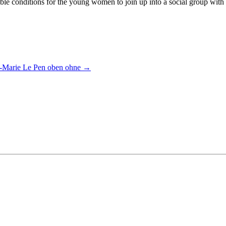
 conditions for the young women to join up into a social group with the
an-Marie Le Pen oben ohne
→