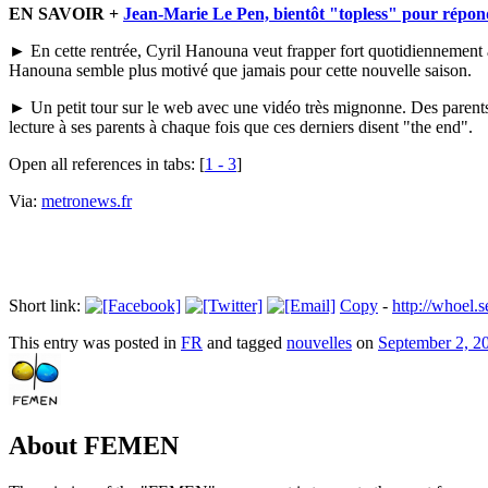
EN SAVOIR +
Jean-Marie Le Pen, bientôt "topless" pour répondr
►
En cette rentrée, Cyril Hanouna veut frapper fort quotidiennement 
Hanouna semble plus motivé que jamais pour cette nouvelle saison.
►
Un petit tour sur le web avec une vidéo très mignonne. Des parents 
lecture à ses parents à chaque fois que ces derniers disent "the end".
Open all references in tabs: [
1 - 3
]
Via:
metronews.fr
Short link:
Copy
-
http://whoel
This entry was posted in
FR
and tagged
nouvelles
on
September 2, 2
About FEMEN