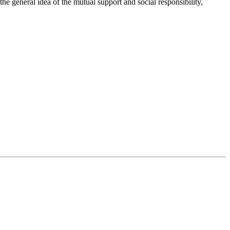
 general idea of the mutual support and social responsibility,