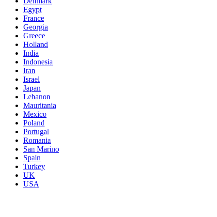
Denmark
Egypt
France
Georgia
Greece
Holland
India
Indonesia
Iran
Israel
Japan
Lebanon
Mauritania
Mexico
Poland
Portugal
Romania
San Marino
Spain
Turkey
UK
USA