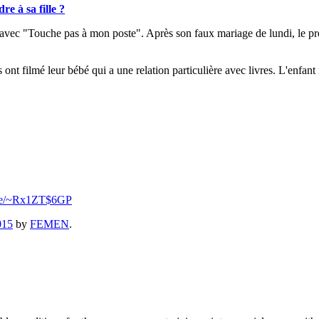
e à sa fille ?
avec "Touche pas à mon poste". Après son faux mariage de lundi, le prés
ont filmé leur bébé qui a une relation particulière avec livres. L'enfant
.se/~Rx1ZT$6GP
015
by
FEMEN
.