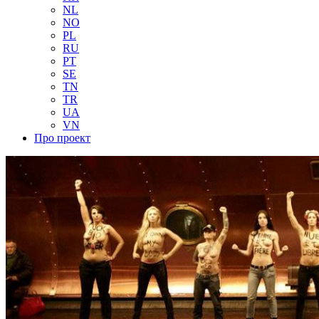
NL
NO
PL
RU
PT
SE
TN
TR
UA
VN
Про проект