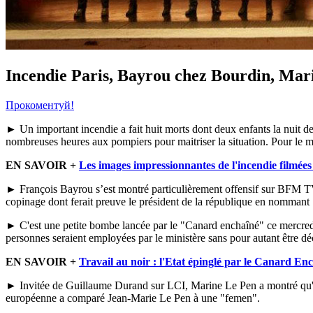
Incendie Paris, Bayrou chez Bourdin, Ma
Прокоментуй!
►
Un important incendie a fait huit morts dont deux enfants la nuit de
nombreuses heures aux pompiers pour maitriser la situation. Pour le mo
EN SAVOIR +
Les images impressionnantes de l'incendie filmées
►
François Bayrou s’est montré particulièrement offensif sur BFM T
copinage dont ferait preuve le président de la république en nommant "
►
C'est une petite bombe lancée par le "Canard enchaîné" ce mercredi
personnes seraient employées par le ministère sans pour autant être déc
EN SAVOIR +
Travail au noir : l'Etat épinglé par le Canard En
►
Invitée de Guillaume Durand sur LCI, Marine Le Pen a montré qu'elle
européenne a comparé Jean-Marie Le Pen à une "femen".