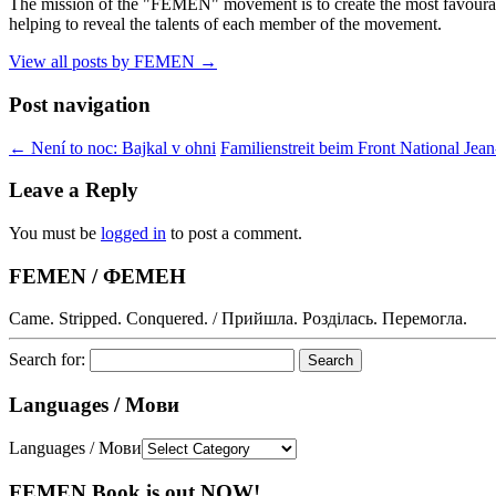
The mission of the "FEMEN" movement is to create the most favourable
helping to reveal the talents of each member of the movement.
View all posts by FEMEN
→
Post navigation
←
Není to noc: Bajkal v ohni
Familienstreit beim Front National Je
Leave a Reply
You must be
logged in
to post a comment.
FEMEN / ФЕМЕН
Came. Stripped. Conquered. / Прийшла. Розділась. Перемогла.
Search for:
Languages / Мови
Languages / Мови
FEMEN Book is out NOW!