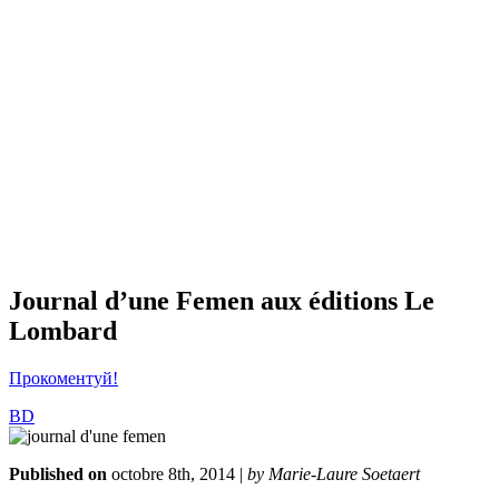
NL
NO
PL
RU
PT
SE
TN
TR
UA
VN
Про проект
Journal d’une Femen aux éditions Le
Lombard
Прокоментуй!
BD
Published on
octobre 8th, 2014 |
by Marie-Laure Soetaert