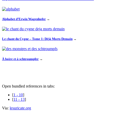
Alphabet d’Erwin Wagenhofer
→
Le chant du Cygne – Tome 1: Déjà Morts Demain
→
À boire et à schtroumpfer
→
Open bundled references in tabs:
[
1 - 10
]
[
11 - 13
]
Via:
lesuricate.org