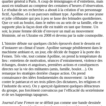
quartier général à Paris. A coup de témoignages et d’entretiens, mais
aussi en totalisant au compteur des centaines d’heures d’observation.
Le résultat de ses recherches a abouti à la création d’un personnage
fictif, Apolline, et à un parcours militant type. Apolline est une jeune
et jolie célibataire qui peu à peu se lasse des brimades quotidiennes.
Que ce soit au boulot, dans le métro ou au sein de sa famille, elle ne
supporte plus la façon dont elle est traitée en tant que femme. Un
soir, la jeune femme décide d’envoyer un mail au mouvement
féministe, né en Ukraine en 2008 et devenu par la suite cosmopolite.
L’histoire débute sur quelques clichés éprouvés dont le dessein est
d’instaurer un climat d’usure. Apolline surnage péniblement dans le
machisme ambiant et, un jour, elle décide de frapper à la porte des
Femen. Très vite, tout comme Apolline, on prend la température du
lieu : entretiens de motivation, séances d’entrainement, violence des
échanges, doutes et angoisses, premières actions et conséquences
directes sur la vie des militantes (amis, famille, boulot…). On
remarque les stratégies derrière chaque action. On prend
connaissance des idées fondamentales du mouvement : la lutte
contre le patriarcat et ses trois piliers (les dictatures, les religions et
l’industrie du sexe). On y aperçoit également quelques détracteurs
du groupe, pas forcément convaincus par l’efficacité du sextrémisme
et de ses happenings tapageurs.
Journal d’une Femen
ne se définit pas comme une bande dessinée