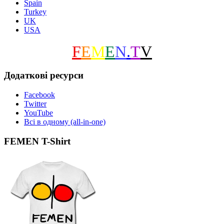
Spain
Turkey
UK
USA
F
E
M
E
N
.
T
V
Додаткові ресурси
Facebook
Twitter
YouTube
Всі в одному (all-in-one)
FEMEN T-Shirt