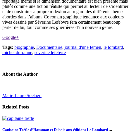
reportage même si la dimension documentaire est bien présente mais
plutôt comme une fiction réaliste qui permet au lecteur de s’identifier
et de construire sa propre réflexion au regard des différents thèmes
abordés dans l’album. Ce roman graphique tendance aux couleurs
vives dessiné par Séverine Lefebvre fera certainement beaucoup
parler de lui, tout comme ses guerrières d’un nouveau genre.
Google+
Tags:
biographie
,
Documentaire
,
journal d'une femen
,
le lombard
,
michel dufranne
,
severine lefebvre
About the Author
Marie-Laure Soetaert
Related Posts
Capitaine Trèfle d’Hausman et Dubois aux éditions Le Lombard
→