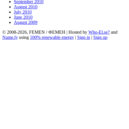
September 2010
August 2010
July 2010
June 2010
August 2009
© 2008-2026, FEMEN / ФЕМЕН | Hosted by
Who-El.se?
and
Name.ly
using
100% renewable energy
|
Sign in
|
Sign up