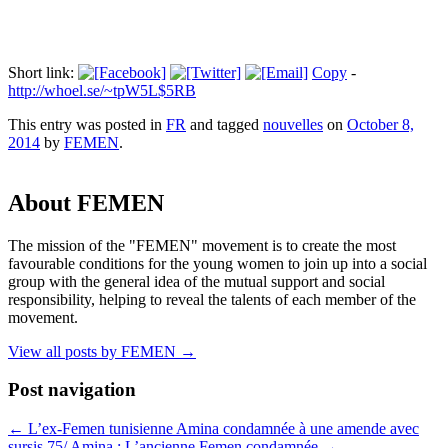
Short link:
Copy
-
http://whoel.se/~tpW5L$5RB
This entry was posted in
FR
and tagged
nouvelles
on
October 8,
2014
by
FEMEN
.
About FEMEN
The mission of the "FEMEN" movement is to create the most
favourable conditions for the young women to join up into a social
group with the general idea of the mutual support and social
responsibility, helping to reveal the talents of each member of the
movement.
View all posts by FEMEN
→
Post navigation
←
L’ex-Femen tunisienne Amina condamnée à une amende avec
sursis
75/ Amina : L’ancienne Femen condamnée
→