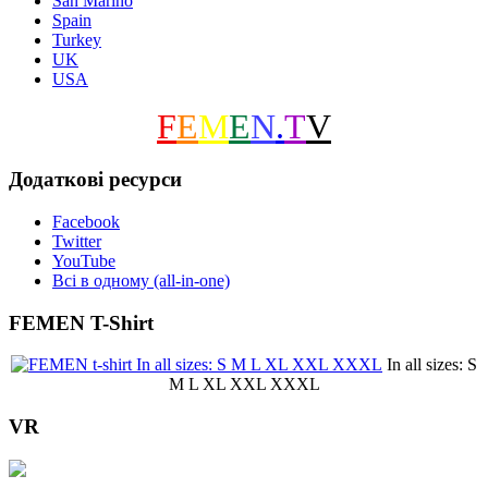
San Marino
Spain
Turkey
UK
USA
F
E
M
E
N
.
T
V
Додаткові ресурси
Facebook
Twitter
YouTube
Всі в одному (all-in-one)
FEMEN T-Shirt
In all sizes: S
M L XL XXL XXXL
VR