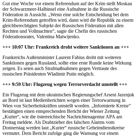
Gut eine Woche vor einem Referendum auf der Krim stellt Moskau
der Schwarzmeer-Halbinsel eine Aufnahme in die Russische
Föderation in Aussicht. „Wenn eine solche Entscheidung bei dem
Krim-Referendum getroffen wird, dann wird die Republik zu einem
gleichberechtigten Subjekt der Russischen Föderation mit allen
Rechten und Vollmachten“, sagte die Chefin des russischen
Föderationsrates, Valentina Matwijenko.
+++ 10:07 Uhr: Frankreich droht weitere Sanktionen an +++
Frankreichs Außenminister Laurent Fabius droht mit weiteren
Sanktionen gegen Russland, sollte eine erste Runde keine Wirkung
zeigen. Es seien auch Strafmaßnahmen gegen Vertraute des
russischen Präsidenten Wladimir Putin möglich.
+++ 9:59 Uhr: Flugzeug wegen Terrorverdacht umstellt +++
Ein Flugzeug mit dem ukrainischen Regierungschef Arseni Jazenjuk
an Bord ist laut Medienberichten wegen einer Terrorwarnung in
Wien von Sicherheitskräften umstellt worden. „Informierte Kreise“
bestätigten einen entsprechenden Bericht der Wiener Zeitung
„Kurier“, wie die österreichische Nachrichtenagentur APA am
Freitag meldete. Als Drahtzieher des falschen Alarms vom
Donnerstag werden laut „Kurier“ russische Geheimdienstkreise
vermutet. Dem Bericht zufolge ging die Warnung vor einem