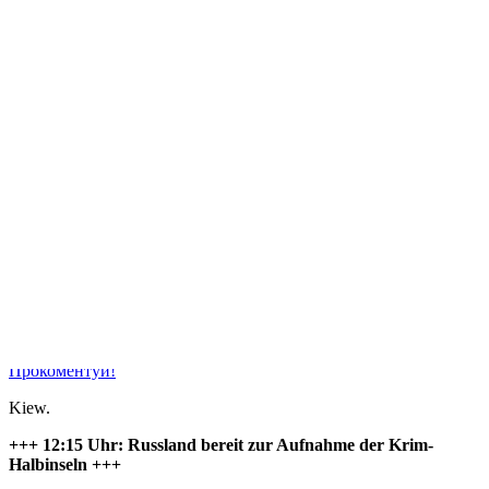
NL
NO
PL
RU
PT
SE
TN
TR
UA
VN
Про проект
+++Krim-Newsticker+++: Obama
fordert Truppenrückzug
Прокоментуй!
Kiew
.
+++ 12:15 Uhr: Russland bereit zur Aufnahme der Krim-
Halbinseln +++