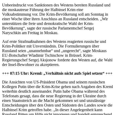
Unbeeindruckt von Sanktionen des Westens bereiten Russland und
die moskautreue Führung der Halbinsel Krim eine
Volksabstimmung vor. Die Krim-Bevölkerung soll am Sonntag in
einer Woche über ihren Anschluss an Russland entscheiden. „Wir
unterstützen die freie und demokratische Wahl der Krim-
Bevölkerung“, sagte der russische Parlamentschef Sergej
Naryschkin am Freitag in Moskau.
Auf erste Strafmaßnahmen des Westens reagierten russische und
Krim-Politiker mit Unverständnis. Die Formulierungen über
Russland seien „unannehmbar“ und „ungerecht“, sagte Moskaus
EU-Botschafter Wladimir Tschischow in Brüssel. Krim-
Regierungschef Sergej Aksjonow forderte den Westen auf, die Wahl
der Insel-Bewohner zu akzeptieren.
+++ 07:15 Uhr: Kreml: „Verhältnis nicht aufs Spiel setzen“ +++
Die Ansichten von US-Präsident Obama und seinem russischen
Kollegen Putin über die Krim-Krise gehen nach Angaben des Kreml
weiterhin deutlich auseinander. Putin habe Obama während des
Telefonats gesagt, dass die neue Regierung in der Ukraine durch
einen Staatsstreich an die Macht gekommen sei und unzulässige
Entscheidungen über den Osten und Südosten des Landes sowie die
Halbinsel Krim getroffen habe. „In dieser Angelegenheit kann
Russland Bitten um Hilfe nicht ignorieren und handelt entsprechend,