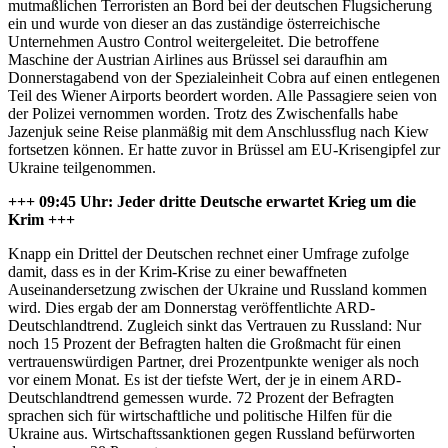
mutmaßlichen Terroristen an Bord bei der deutschen Flugsicherung
ein und wurde von dieser an das zuständige österreichische
Unternehmen Austro Control weitergeleitet. Die betroffene
Maschine der Austrian Airlines aus Brüssel sei daraufhin am
Donnerstagabend von der Spezialeinheit Cobra auf einen entlegenen
Teil des Wiener Airports beordert worden. Alle Passagiere seien von
der Polizei vernommen worden. Trotz des Zwischenfalls habe
Jazenjuk seine Reise planmäßig mit dem Anschlussflug nach Kiew
fortsetzen können. Er hatte zuvor in Brüssel am EU-Krisengipfel zur
Ukraine teilgenommen.
+++ 09:45 Uhr: Jeder dritte Deutsche erwartet Krieg um die
Krim +++
Knapp ein Drittel der Deutschen rechnet einer Umfrage zufolge
damit, dass es in der Krim-Krise zu einer bewaffneten
Auseinandersetzung zwischen der Ukraine und Russland kommen
wird. Dies ergab der am Donnerstag veröffentlichte ARD-
Deutschlandtrend. Zugleich sinkt das Vertrauen zu Russland: Nur
noch 15 Prozent der Befragten halten die Großmacht für einen
vertrauenswürdigen Partner, drei Prozentpunkte weniger als noch
vor einem Monat. Es ist der tiefste Wert, der je in einem ARD-
Deutschlandtrend gemessen wurde. 72 Prozent der Befragten
sprachen sich für wirtschaftliche und politische Hilfen für die
Ukraine aus. Wirtschaftssanktionen gegen Russland befürworten