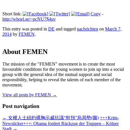
Short link:
Copy
-
http://whoel.se/~pcNU7$4uv
This entry was posted in
DE
and tagged
nachrichten
on
March 7,
2014
by
FEMEN
.
About FEMEN
The mission of the "FEMEN" movement is to create the most
favourable conditions for the young women to join up into a social
group with the general idea of the mutual support and social
responsibility, helping to reveal the talents of each member of the
movement.
View all posts by FEMEN
→
Post navigation
←
女權人士紐約裸胸示威抗議“幹預”烏局勢(圖)
+++Krim-
Newsticker+++: Obama fordert Rückzug der Truppen – Kölner
Stadt
→