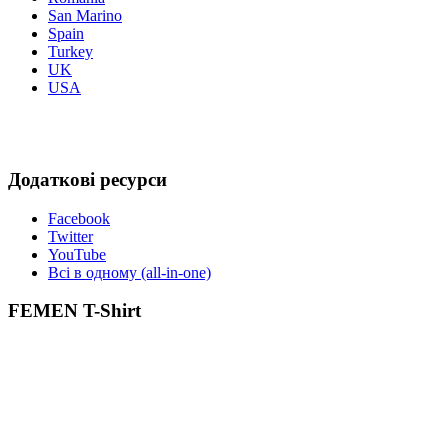
San Marino
Spain
Turkey
UK
USA
Додаткові ресурси
Facebook
Twitter
YouTube
Всі в одному (all-in-one)
FEMEN T-Shirt