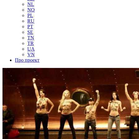
NL
NO
PL
RU
PT
SE
TN
TR
UA
VN
Про проект