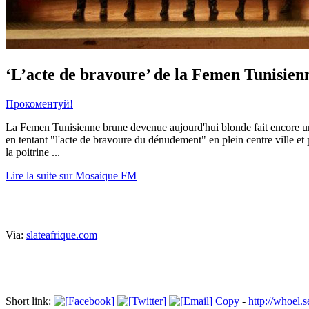
‘L’acte de bravoure’ de la Femen Tunisien
Прокоментуй!
La Femen Tunisienne brune devenue aujourd'hui blonde fait encore une 
en tentant "l'acte de bravoure du dénudement" en plein centre ville e
la poitrine ...
Lire la suite sur Mosaique FM
Via:
slateafrique.com
Short link:
Copy
-
http://whoel.