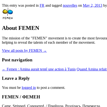
This entry was posted in
FR
and tagged
nouvelles
on
May 2, 2013
b
About FEMEN
The mission of the "FEMEN" movement is to create the most favourable
helping to reveal the talents of each member of the movement.
View all posts by FEMEN
→
Post navigation
←
Femen : Amina aurait tenté une action à Tunis
Quand Amina refait
Leave a Reply
You must be
logged in
to post a comment.
FEMEN / ФЕМЕН
Came. Stripped. Conquered. / Прийшла. Розділась. Перемогла.