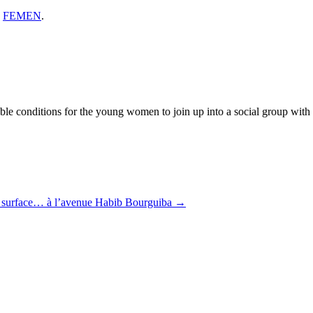
y
FEMEN
.
 conditions for the young women to join up into a social group with the
 surface… à l’avenue Habib Bourguiba
→