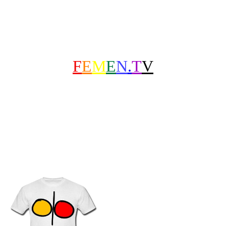
F
E
M
E
N
.
T
V