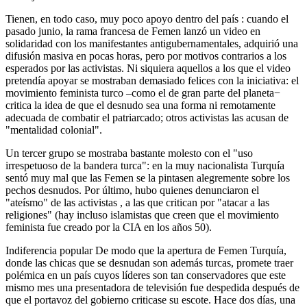
Tienen, en todo caso, muy poco apoyo dentro del país : cuando el
pasado junio, la rama francesa de Femen lanzó un video en
solidaridad con los manifestantes antigubernamentales, adquirió una
difusión masiva en pocas horas, pero por motivos contrarios a los
esperados por las activistas. Ni siquiera aquellos a los que el video
pretendía apoyar se mostraban demasiado felices con la iniciativa: el
movimiento feminista turco –como el de gran parte del planeta−
critica la idea de que el desnudo sea una forma ni remotamente
adecuada de combatir el patriarcado; otros activistas las acusan de
"mentalidad colonial".
Un tercer grupo se mostraba bastante molesto con el "uso
irrespetuoso de la bandera turca": en la muy nacionalista Turquía
sentó muy mal que las Femen se la pintasen alegremente sobre los
pechos desnudos. Por último, hubo quienes denunciaron el
"ateísmo" de las activistas , a las que critican por "atacar a las
religiones" (hay incluso islamistas que creen que el movimiento
feminista fue creado por la CIA en los años 50).
Indiferencia popular De modo que la apertura de Femen Turquía,
donde las chicas que se desnudan son además turcas, promete traer
polémica en un país cuyos líderes son tan conservadores que este
mismo mes una presentadora de televisión fue despedida después de
que el portavoz del gobierno criticase su escote. Hace dos días, una