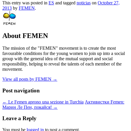
This entry was posted in
ES
and tagged
noticias
on
October 27,
2013
by
FEMEN
.
About FEMEN
The mission of the "FEMEN" movement is to create the most
favourable conditions for the young women to join up into a social
group with the general idea of the mutual support and social
responsibility, helping to reveal the talents of each member of the
movement.
View all posts by FEMEN
→
Post navigation
←
Le Femen aprono una sezione in Turchia
Активистки Femen:
Марин Ле Пен, покайся!
→
Leave a Reply
You must be
logged in
to post a comment.