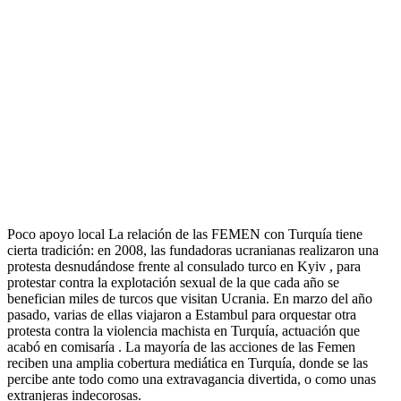
traslado de varios miles de árboles. Y lo ha hecho con la "marca de
la casa" que ha hecho famosas a las Femen en todo el mundo:
desnudándose.
En la fotografía que ilustra la campaña, difundida en la página
oficial de la organización, la mujer aparece con el torso desnudo,
coronado por las letras "ODTÜ". "Mi nombre es Güntülü, soy de
Femen Turquía. Hace seis días, el gobierno turco, de nuevo,
destruyó 3.000 árboles en la ODTÜ, igual que en Taksim. Pero
nosotros, el pueblo de Turquía, actuamos valientemente igual que
entonces, protestamos y no queremos dejarles que arranquen los
árboles. ¡Resistimos el régimen totalitario y la dictadura del líder
islamista Erdogan!", se lee en la página.
Poco apoyo local La relación de las FEMEN con Turquía tiene
cierta tradición: en 2008, las fundadoras ucranianas realizaron una
protesta desnudándose frente al consulado turco en Kyiv , para
protestar contra la explotación sexual de la que cada año se
benefician miles de turcos que visitan Ucrania. En marzo del año
pasado, varias de ellas viajaron a Estambul para orquestar otra
protesta contra la violencia machista en Turquía, actuación que
acabó en comisaría . La mayoría de las acciones de las Femen
reciben una amplia cobertura mediática en Turquía, donde se las
percibe ante todo como una extravagancia divertida, o como unas
extranjeras indecorosas.