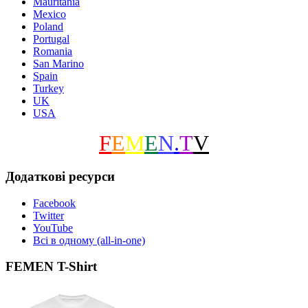
Mauritania
Mexico
Poland
Portugal
Romania
San Marino
Spain
Turkey
UK
USA
F
E
M
E
N
.
T
V
Додаткові ресурси
Facebook
Twitter
YouTube
Всі в одному (all-in-one)
FEMEN T-Shirt