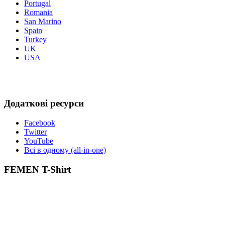
Portugal
Romania
San Marino
Spain
Turkey
UK
USA
Додаткові ресурси
Facebook
Twitter
YouTube
Всі в одному (all-in-one)
FEMEN T-Shirt