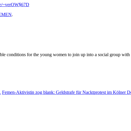
.se/~verOW$67D
EMEN
.
 conditions for the young women to join up into a social group with the
…
Femen-Aktivistin zog blank: Geldstrafe für Nacktprotest im Kölner