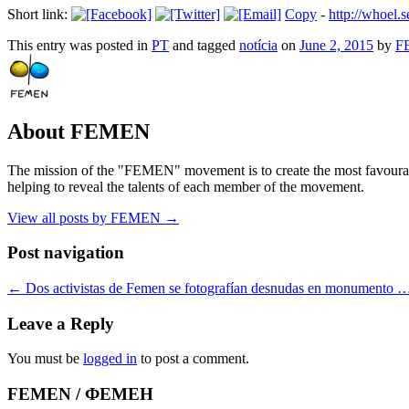
Short link:
Copy
-
http://whoel
This entry was posted in
PT
and tagged
notícia
on
June 2, 2015
by
F
About FEMEN
The mission of the "FEMEN" movement is to create the most favourable
helping to reveal the talents of each member of the movement.
View all posts by FEMEN
→
Post navigation
←
Dos activistas de Femen se fotografían desnudas en monumento 
Leave a Reply
You must be
logged in
to post a comment.
FEMEN / ФЕМЕН