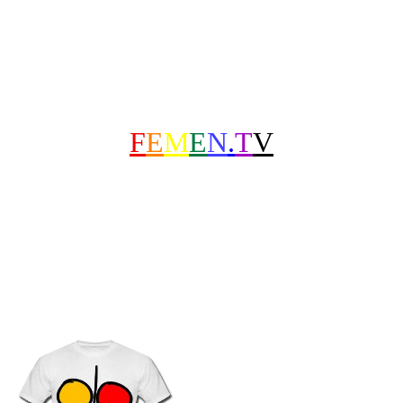
F
E
M
E
N
.
T
V