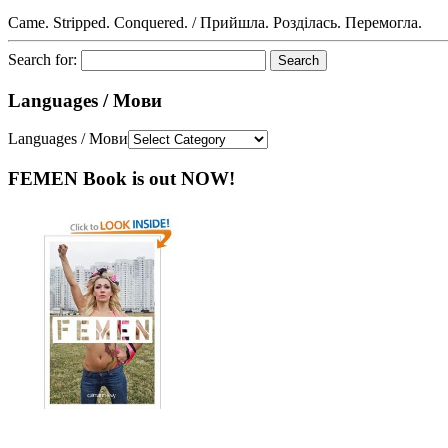
Came. Stripped. Conquered. / Прийшла. Розділась. Перемогла.
Search for:
Languages / Мови
Languages / Мови
FEMEN Book is out NOW!