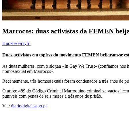
Marrocos: duas activistas da FEMEN beija
Прокоментуй!
Duas activistas em topless do movimento FEMEN beijaram-se esta
As duas mulheres, com o slogan «In Gay We Trust» (confiamos nos hom
homossexual em Marrocos».
Recentemente, três homossexuais foram condenados a três anos de pri
O artigo 489 do Código Criminal Marroquino criminaliza «actos lice
puníveis com penas de seis meses a três anos de prisão.
Via:
diariodigital.sapo.pt