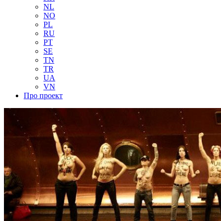
NL
NO
PL
RU
PT
SE
TN
TR
UA
VN
Про проект