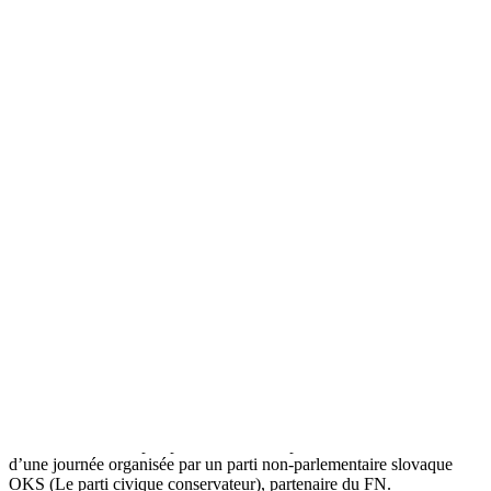
Même à Prague, Marine Le Pen est
interrompue – RT en Français
Прокоментуй!
La présidente du Front National (FN) Marine Le Pen a été
interrompue par des manifestants alors qu’elle prononçait un
discours dans le cadre de la conférence «L'avenir de l'Europe après
l'Union européenne» qui se déroulait à Prague.
Quand elle a commencé son adresse au Parlement tchèque, des
manifestants, tenant des affiches, ont scandé «fasciste, go home».
C’est la deuxième fois que la présidente de FN est victime de
«trolling» après l’action des activistes Femen lors de son discours du
1er mai dans le quartier de l’Opéra à Paris.
«L'avenir de l'Europe après l'Union européenne» est une conférence
d’une journée organisée par un parti non-parlementaire slovaque
OKS (Le parti civique conservateur), partenaire du FN.