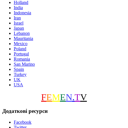
Holland
India
Indonesia
Iran
Israel
Japan
Lebanon
Mauritania
Mexico
Poland
Portugal
Romania
San Marino
Spain
Turkey
UK
USA
F
E
M
E
N
.
T
V
Додаткові ресурси
Facebook
Twitter