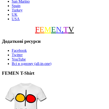
San Marino
Spain
Turkey
UK
USA
F
E
M
E
N
.
T
V
Додаткові ресурси
Facebook
Twitter
YouTube
Всі в одному (all-in-one)
FEMEN T-Shirt