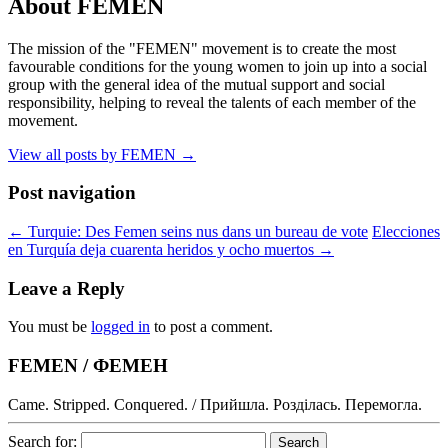
About FEMEN
The mission of the "FEMEN" movement is to create the most
favourable conditions for the young women to join up into a social
group with the general idea of the mutual support and social
responsibility, helping to reveal the talents of each member of the
movement.
View all posts by FEMEN
→
Post navigation
←
Turquie: Des Femen seins nus dans un bureau de vote
Elecciones
en Turquía deja cuarenta heridos y ocho muertos
→
Leave a Reply
You must be
logged in
to post a comment.
FEMEN / ФЕМЕН
Came. Stripped. Conquered. / Прийшла. Розділась. Перемогла.
Search for: