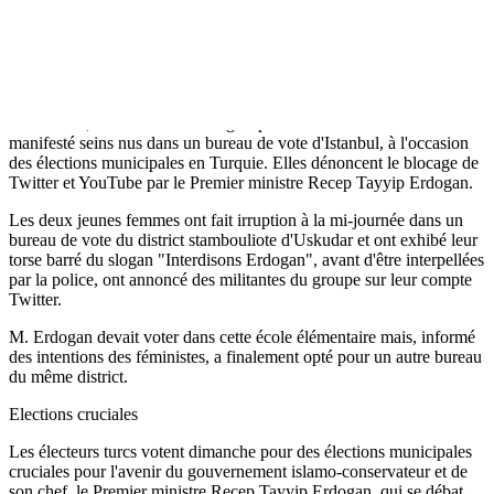
l'agence. Un autre conflit similaire s'est déroulé dans la province de
Hatay (sud), faisant cette fois deux morts et neuf blessés par arme
blanche, a ajouté la même source.
Seins nus dans le bureau de vote
Par ailleurs, deux militantes du groupe féministe Femen ont
manifesté seins nus dans un bureau de vote d'Istanbul, à l'occasion
des élections municipales en Turquie. Elles dénoncent le blocage de
Twitter et YouTube par le Premier ministre Recep Tayyip Erdogan.
Les deux jeunes femmes ont fait irruption à la mi-journée dans un
bureau de vote du district stambouliote d'Uskudar et ont exhibé leur
torse barré du slogan "Interdisons Erdogan", avant d'être interpellées
par la police, ont annoncé des militantes du groupe sur leur compte
Twitter.
M. Erdogan devait voter dans cette école élémentaire mais, informé
des intentions des féministes, a finalement opté pour un autre bureau
du même district.
Elections cruciales
Les électeurs turcs votent dimanche pour des élections municipales
cruciales pour l'avenir du gouvernement islamo-conservateur et de
son chef, le Premier ministre Recep Tayyip Erdogan, qui se débat