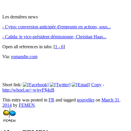
Les dernières news
- Cytos: conversion anticipée d'emprunts en actions, sous...
- Calida: le vice-président démissionne, Christian Haas...
Open all references in tabs: [
1 - 6
]
Via:
romandie.com
Short link:
Copy
-
http://whoel.se/~wjsyF$4zB
This entry was posted in
FR
and tagged
nouvelles
on
March 31,
2014
by
FEMEN
.