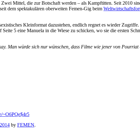
. Zwei Mittel, die zur Botschaft werden – als Kampftitten. Seit 2010 
 seit dem spektakulären oberweiten Femen-Gig beim
Weltwirtschaftsfo
xistisches Kleinformat dazustehen, endlich regnet es wieder Zugriffe
auf Seite 5 eine Manuela in die Wiese zu schicken, wo sie die ersten S
okay. Man würde sich nur wünschen, dass Filme wie jener von Pourria
.se/~O6PQe$4r5
 2014
by
FEMEN
.