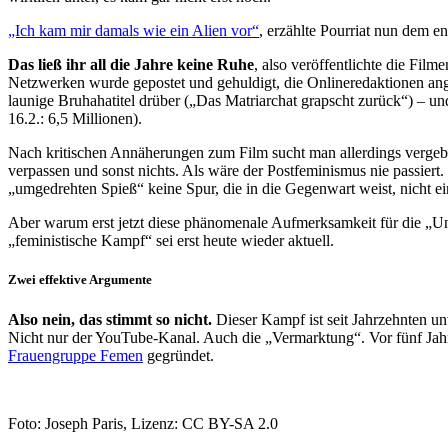
„Ich kam mir damals wie ein Alien vor“
, erzählte Pourriat nun dem en
Das ließ ihr all die Jahre keine Ruhe
, also veröffentlichte die Fil
Netzwerken wurde gepostet und gehuldigt, die Onlineredaktionen an
launige Bruhahatitel drüber („Das Matriarchat grapscht zurück“) – un
16.2.: 6,5 Millionen).
Nach kritischen Annäherungen zum Film sucht man allerdings vergeb
verpassen und sonst nichts. Als wäre der Postfeminismus nie passier
„umgedrehten Spieß“ keine Spur, die in die Gegenwart weist, nicht ei
Aber warum erst jetzt diese phänomenale Aufmerksamkeit für die „Un
„feministische Kampf“ sei erst heute wieder aktuell.
Zwei effektive Argumente
Also nein, das stimmt so nicht.
Dieser Kampf ist seit Jahrzehnten unv
Nicht nur der YouTube-Kanal. Auch die „Vermarktung“. Vor fünf Jahr
Frauengruppe Femen
gegründet.
Foto: Joseph Paris, Lizenz: CC BY-SA 2.0