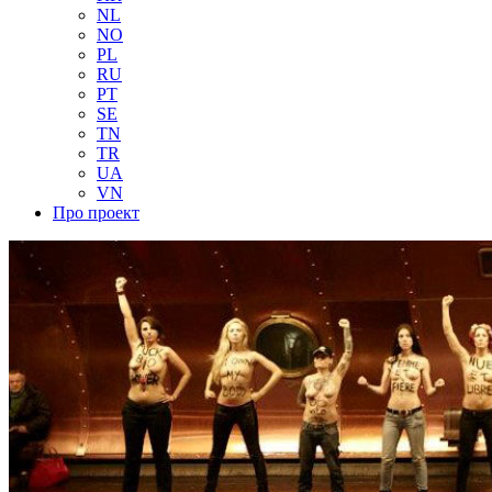
NL
NO
PL
RU
PT
SE
TN
TR
UA
VN
Про проект