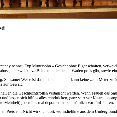
ed
 Eyecandy nennst: Typ Muttersohn – Gesicht ohne Eigenschaften, verweic
ose, die zwei kurze Beine mit dicklichen Waden preis gibt, sowie ein
ng. Seltsamer Weise ist das nicht einfach, er kann keine zehn Meter z
sie zur Gewalt.
 heißen die Geschlechtsrollen vertauscht werden. Wenn Frauen das Sa
und lassen sich hilflos alles reindrücken, ganz starr vor Kastrationsa
e Mehrheit) jedenfalls mal deponiert haben, nämlich vor fünf Jahren.
inen Preis ein. Nicht wirklich dort, wo Indiefilme aus dem Undergrou