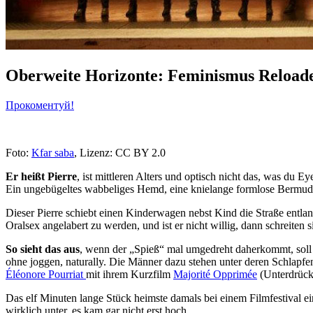
Oberweite Horizonte: Feminismus Reload
Прокоментуй!
Foto:
Kfar saba
, Lizenz: CC BY 2.0
Er heißt Pierre
, ist mittleren Alters und optisch nicht das, was du
Ein ungebügeltes wabbeliges Hemd, eine knielange formlose Bermudah
Dieser Pierre schiebt einen Kinderwagen nebst Kind die Straße entla
Oralsex angelabert zu werden, und ist er nicht willig, dann schreiten 
So sieht das aus
, wenn der „Spieß“ mal umgedreht daherkommt, soll
ohne joggen, naturally. Die Männer dazu stehen unter deren Schlapfen 
Éléonore Pourriat
mit ihrem Kurzfilm
Majorité Opprimée
(Unterdrückt
Das elf Minuten lange Stück heimste damals bei einem Filmfestival e
wirklich unter, es kam gar nicht erst hoch.