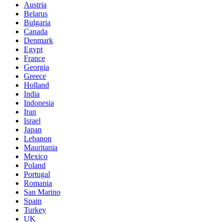
Austria
Belarus
Bulgaria
Canada
Denmark
Egypt
France
Georgia
Greece
Holland
India
Indonesia
Iran
Israel
Japan
Lebanon
Mauritania
Mexico
Poland
Portugal
Romania
San Marino
Spain
Turkey
UK