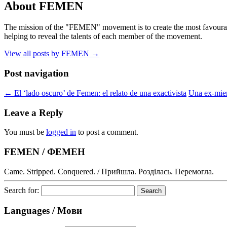
About FEMEN
The mission of the "FEMEN" movement is to create the most favourable
helping to reveal the talents of each member of the movement.
View all posts by FEMEN
→
Post navigation
←
El ‘lado oscuro’ de Femen: el relato de una exactivista
Una ex-miem
Leave a Reply
You must be
logged in
to post a comment.
FEMEN / ФЕМЕН
Came. Stripped. Conquered. / Прийшла. Розділась. Перемогла.
Search for:
Languages / Мови