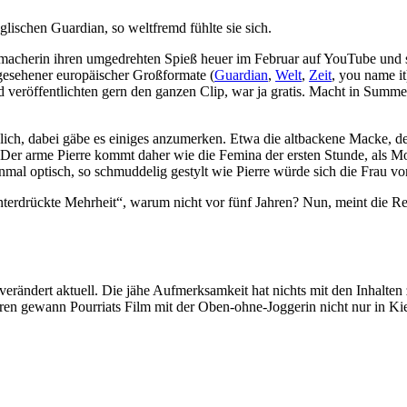
glischen Guardian, so weltfremd fühlte sie sich.
memacherin ihren umgedrehten Spieß heuer im Februar auf YouTube und s
gesehener europäischer Großformate (
Guardian
,
Welt
,
Zeit
, you name it
d veröffentlichten gern den ganzen Clip, war ja gratis. Macht in Summe 
lich, dabei gäbe es einiges anzumerken. Etwa die altbackene Macke, d
t. Der arme Pierre kommt daher wie die Femina der ersten Stunde, als
nmal optisch, so schmuddelig gestylt wie Pierre würde sich die Frau vo
terdrückte Mehrheit“, warum nicht vor fünf Jahren? Nun, meint die Reg
erändert aktuell. Die jähe Aufmerksamkeit hat nichts mit den Inhalten z
en gewann Pourriats Film mit der Oben-ohne-Joggerin nicht nur in Kie