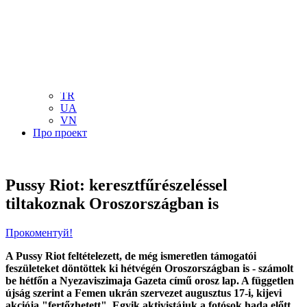
NL
NO
PL
RU
PT
SE
TN
TR
UA
VN
Про проект
Pussy Riot: keresztfűrészeléssel
tiltakoznak Oroszországban is
Прокоментуй!
A Pussy Riot feltételezett, de még ismeretlen támogatói
feszületeket döntöttek ki hétvégén Oroszországban is - számolt
be hétfőn a Nyezaviszimaja Gazeta című orosz lap. A független
újság szerint a Femen ukrán szervezet augusztus 17-i, kijevi
akciója "fertőzhetett". Egyik aktivistájuk a fotósok hada előtt