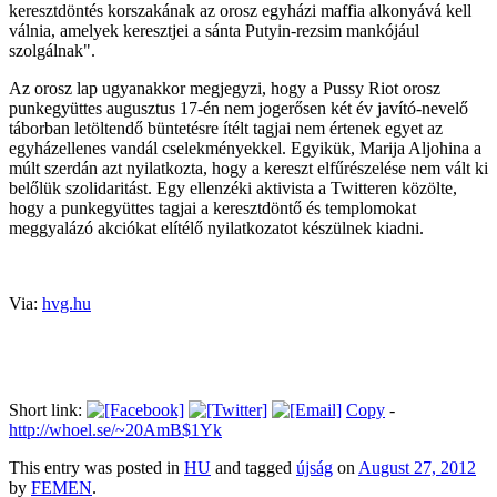
keresztdöntés korszakának az orosz egyházi maffia alkonyává kell
válnia, amelyek keresztjei a sánta Putyin-rezsim mankójául
szolgálnak".
Az orosz lap ugyanakkor megjegyzi, hogy a Pussy Riot orosz
punkegyüttes augusztus 17-én nem jogerősen két év javító-nevelő
táborban letöltendő büntetésre ítélt tagjai nem értenek egyet az
egyházellenes vandál cselekményekkel. Egyikük, Marija Aljohina a
múlt szerdán azt nyilatkozta, hogy a kereszt elfűrészelése nem vált ki
belőlük szolidaritást. Egy ellenzéki aktivista a Twitteren közölte,
hogy a punkegyüttes tagjai a keresztdöntő és templomokat
meggyalázó akciókat elítélő nyilatkozatot készülnek kiadni.
Via:
hvg.hu
Short link:
Copy
-
http://whoel.se/~20AmB$1Yk
This entry was posted in
HU
and tagged
újság
on
August 27, 2012
by
FEMEN
.