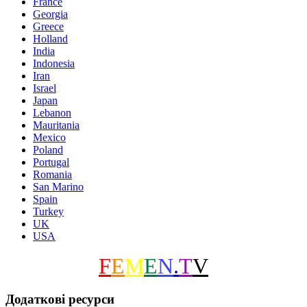
France
Georgia
Greece
Holland
India
Indonesia
Iran
Israel
Japan
Lebanon
Mauritania
Mexico
Poland
Portugal
Romania
San Marino
Spain
Turkey
UK
USA
F
E
M
E
N
.
T
V
Додаткові ресурси