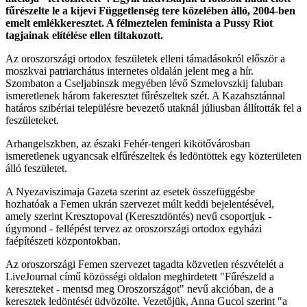
fűrészelte le a kijevi Függetlenség tere közelében álló, 2004-ben
emelt emlékkeresztet. A félmeztelen feminista a Pussy Riot
tagjainak elítélése ellen tiltakozott.
Az oroszországi ortodox feszületek elleni támadásokról először a
moszkvai patriarchátus internetes oldalán jelent meg a hír.
Szombaton a Cseljabinszk megyében lévő Szmelovszkij faluban
ismeretlenek három fakeresztet fűrészeltek szét. A Kazahsztánnal
határos szibériai településre bevezető utaknál júliusban állították fel a
feszületeket.
Arhangelszkben, az északi Fehér-tengeri kikötővárosban
ismeretlenek ugyancsak elfűrészeltek és ledöntöttek egy közterületen
álló feszületet.
A Nyezaviszimaja Gazeta szerint az esetek összefüggésbe
hozhatóak a Femen ukrán szervezet múlt keddi bejelentésével,
amely szerint Kresztopoval (Keresztdöntés) nevű csoportjuk -
úgymond - fellépést tervez az oroszországi ortodox egyházi
faépítészeti központokban.
Az oroszországi Femen szervezet tagadta közvetlen részvételét a
LiveJournal című közösségi oldalon meghirdetett "Fűrészeld a
kereszteket - mentsd meg Oroszországot" nevű akcióban, de a
keresztek ledöntését üdvözölte. Vezetőjük, Anna Gucol szerint "a