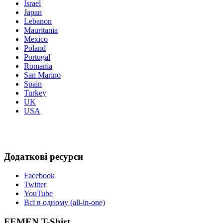
Israel
Japan
Lebanon
Mauritania
Mexico
Poland
Portugal
Romania
San Marino
Spain
Turkey
UK
USA
Додаткові ресурси
Facebook
Twitter
YouTube
Всі в одному (all-in-one)
FEMEN T-Shirt