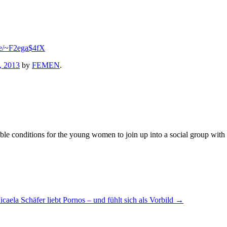
.se/~F2ega$4fX
, 2013
by
FEMEN
.
 conditions for the young women to join up into a social group with the
caela Schäfer liebt Pornos – und fühlt sich als Vorbild
→