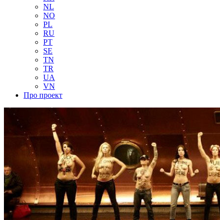
NL
NO
PL
RU
PT
SE
TN
TR
UA
VN
Про проект