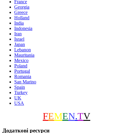
France
Georgia
Greece
Holland
India
Indonesia
Iran
Israel
Japan
Lebanon
Mauritania
Mexico
Poland
Portugal
Romania
San Marino
Spain
Turkey
UK
USA
F
E
M
E
N
.
T
V
Додаткові ресурси