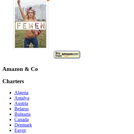
Amazon & Co
Charters
Algeria
Antalya
Austria
Belarus
Bulgaria
Canada
Denmark
Egypt