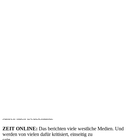
Irina Khanova:
Nein, früher ja, heute nicht
mehr. Weil ich weiß, auf wessen Kosten Sotschi entstanden ist: die
des Volks. Keiner der normalen Leute profitiert von Sotschi. Viele
wurden
aus ihren Wohnungen vertrieben, die Arbeiter bekamen
Hungerlöhne. Die
Olympischen Spiele sind wie Sankt Petersburg. Auch das sieht
teilweise wunderbar
aus, aber wurde auf Knochen errichtet.
Anzeige
Irina Khanova ist 33 Jahre alt und Grafikdesignerin. Sie ist
Mitgründerin von
Femen
Deutschland, einer feministischen
Protesgruppe. Sie wuchs in Russland, im Ural auf und kam vor zehn
Jahren nach Deutschland.
ZEIT ONLINE:
Das berichten viele westliche Medien. Und
werden von vielen dafür kritisiert, einseitig zu
sein.