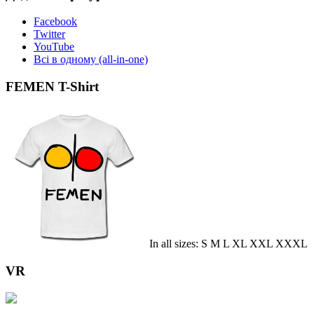
Facebook
Twitter
YouTube
Всі в одному (all-in-one)
FEMEN T-Shirt
In all sizes: S M L XL XXL XXXL
VR