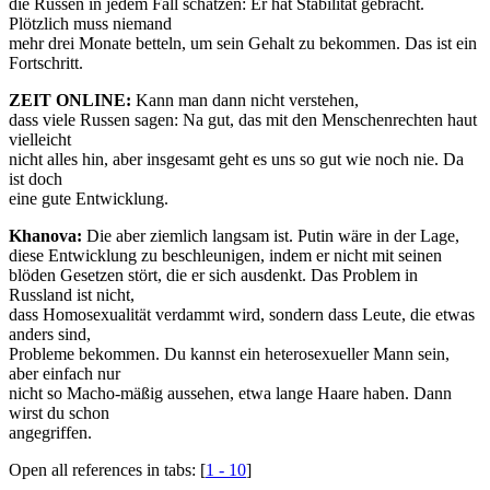
die Russen in jedem Fall schätzen: Er hat Stabilität gebracht.
Plötzlich muss niemand
mehr drei Monate betteln, um sein Gehalt zu bekommen. Das ist ein
Fortschritt.
ZEIT ONLINE:
Kann man dann nicht verstehen,
dass viele Russen sagen: Na gut, das mit den Menschenrechten haut
vielleicht
nicht alles hin, aber insgesamt geht es uns so gut wie noch nie. Da
ist doch
eine gute Entwicklung.
Khanova:
Die aber ziemlich langsam ist. Putin wäre in der Lage,
diese Entwicklung zu beschleunigen, indem er nicht mit seinen
blöden Gesetzen stört, die er sich ausdenkt. Das Problem in
Russland ist nicht,
dass Homosexualität verdammt wird, sondern dass Leute, die etwas
anders sind,
Probleme bekommen. Du kannst ein heterosexueller Mann sein,
aber einfach nur
nicht so Macho-mäßig aussehen, etwa lange Haare haben. Dann
wirst du schon
angegriffen.
Open all references in tabs: [
1 - 10
]