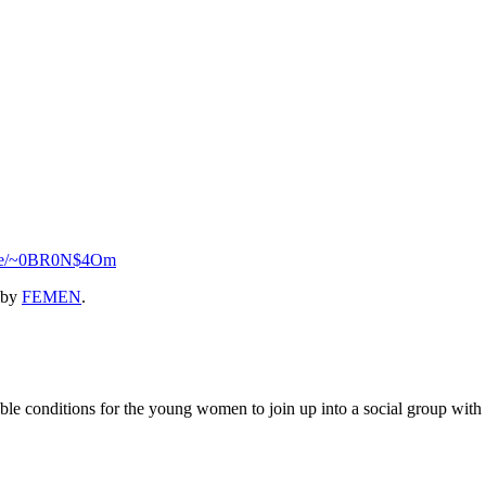
l.se/~0BR0N$4Om
by
FEMEN
.
 conditions for the young women to join up into a social group with the