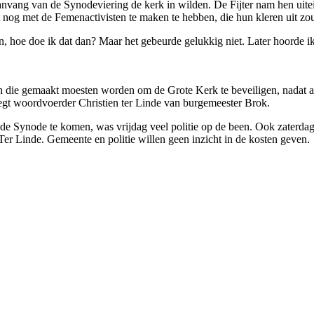
aanvang van de Synodeviering de kerk in wilden. De Fijter nam hen uitei
nog met de Femenactivisten te maken te hebben, die hun kleren uit zo
en, hoe doe ik dat dan? Maar het gebeurde gelukkig niet. Later hoorde ik
ten die gemaakt moesten worden om de Grote Kerk te beveiligen, nadat 
zegt woordvoerder Christien ter Linde van burgemeester Brok.
de Synode te komen, was vrijdag veel politie op de been. Ook zaterdag w
t Ter Linde. Gemeente en politie willen geen inzicht in de kosten geven.