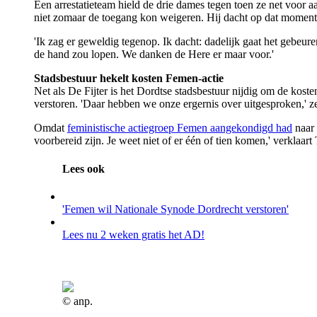
Een arrestatieteam hield de drie dames tegen toen ze net voor 
niet zomaar de toegang kon weigeren. Hij dacht op dat moment 
'Ik zag er geweldig tegenop. Ik dacht: dadelijk gaat het gebeur
de hand zou lopen. We danken de Here er maar voor.'
Stadsbestuur hekelt kosten Femen-actie
Net als De Fijter is het Dordtse stadsbestuur nijdig om de kos
verstoren. 'Daar hebben we onze ergernis over uitgesproken,' 
Omdat
feministische actiegroep Femen aangekondigd had
naar 
voorbereid zijn. Je weet niet of er één of tien komen,' verklaar
Lees ook
'Femen wil Nationale Synode Dordrecht verstoren'
Lees nu 2 weken gratis het AD!
© anp.