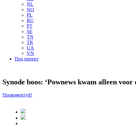
NL
NO
PL
RU
PT
SE
TN
TR
UA
VN
Про проект
Synode boos: ‘Pownews kwam alleen voor o
Прокоментуй!