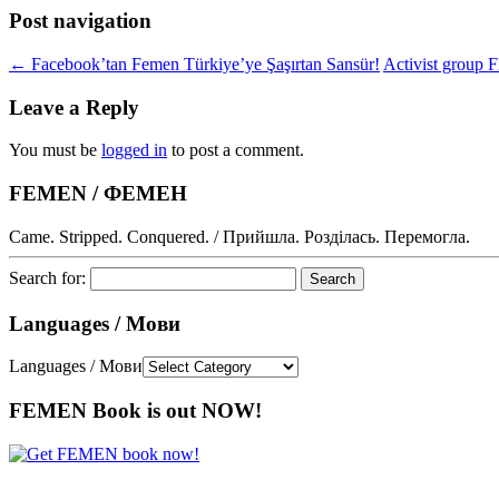
Post navigation
←
Facebook’tan Femen Türkiye’ye Şaşırtan Sansür!
Activist group
Leave a Reply
You must be
logged in
to post a comment.
FEMEN / ФЕМЕН
Came. Stripped. Conquered. / Прийшла. Розділась. Перемогла.
Search for:
Languages / Мови
Languages / Мови
FEMEN Book is out NOW!