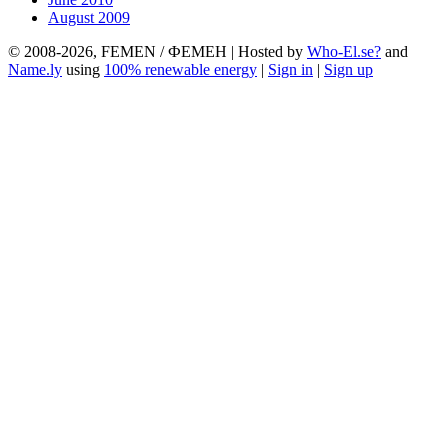
August 2009
© 2008-2026, FEMEN / ФЕМЕН | Hosted by
Who-El.se?
and
Name.ly
using
100% renewable energy
|
Sign in
|
Sign up