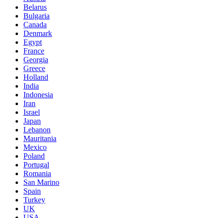
Belarus
Bulgaria
Canada
Denmark
Egypt
France
Georgia
Greece
Holland
India
Indonesia
Iran
Israel
Japan
Lebanon
Mauritania
Mexico
Poland
Portugal
Romania
San Marino
Spain
Turkey
UK
USA