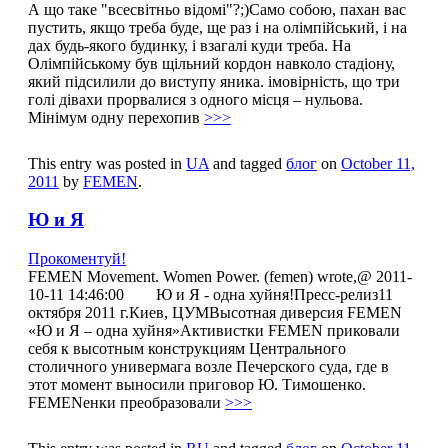
А що таке "всесвітньо відомі"?;)Само собою, пахан вас
пустить, якщо треба буде, ще раз і на олімпійський, і на
дах будь-якого будинку, і взагалі куди треба. На
Олімпійському був щільний кордон навколо стадіону,
який підсилили до виступу яника. імовірність, що три
голі дівахи прорвалися з одного місця – нульова.
Мінімум одну перехопив
>>>
This entry was posted in
UA
and tagged
блог
on
October 11,
2011
by
FEMEN
.
Ю и Я
Прокоментуй!
FEMEN Movement. Women Power. (femen) wrote,@ 2011-
10-11 14:46:00 Ю и Я - одна хуйня!Пресс-релиз11
октября 2011 г.Киев, ЦУМВысотная диверсия FEMEN
«Ю и Я – одна хуйня»Активиcтки FEMEN приковали
себя к высотным конструкциям Центрального
столичного универмага возле Печерского суда, где в
этот момент выносили приговор Ю. Тимошенко.
FEMENенки преобразовали
>>>