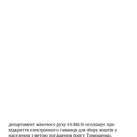
Анне Гуцол 27 лет
Прокоментуй!
FEMEN Movement. Women Power. (femen) wrote,@ 2011-
10-16 14:32:00 Анне Гуцол 27 лет У FEMEN-
кукловода и хранителя наших паспортов сегодня день
рожденья. Мать, поздравляем тебя! (51 comments) - (Post
a new comment) bjkiller 2011-10-16 11:44 am UTC (link) а
где моя любимая Саша? как ее здоровье?(Reply to this)
shaherezada 2011-10-16 11:53 am UTC (link) Дорогая
Анна, привет и поздравления из Берлина!Меня
>>>
This entry was posted in
RU
and tagged
блог
on
October 16,
2011
by
FEMEN
.
Олександра Шевченко: По рублю за Юлю!
Прокоментуй!
Олександра Шевченко Активістка громадської
організації FEMEN, куратор програми "Україна - не
бордель!" 14 жовтня 2011, 12:36 Фінансовий
департамент жіночого руху FEMEN оголошує про
відкриття електронного гаманця для збору коштів у
населення з метою погашення боргу Тимошенко,