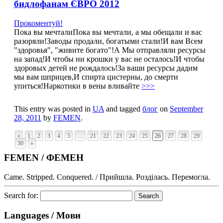
бидлофанам ЄВРО 2012
Прокоментуй!
Пока вы мечталиПока вы мечтали, а мы обещали и вас
разоряли!Заводы продали, богатыми стали!И вам Всем
"здоровья", "живите богато"!А Мы отправляли ресурсы
на запад!И чтобы ни крошки у вас не осталось!И чтобы
здоровых детей не рождалось!За ваши ресурсы дадим
мы вам шприцев,И спирта цистерны, до смерти
упиться!Наркотики в вены вливайте
>>>
This entry was posted in
UA
and tagged
блог
on
September
28, 2011
by
FEMEN
.
«
1
2
3
4
5
…
21
22
23
24
25
26
27
28
29
30
»
FEMEN / ФЕМЕН
Came. Stripped. Conquered. / Прийшла. Розділась. Перемогла.
Search for:
Languages / Мови