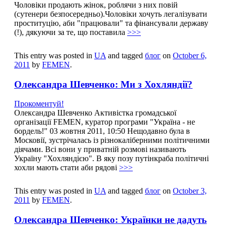
Чоловіки продають жінок, роблячи з них повій
(сутенери безпосередньо).Чоловіки хочуть легалізувати
проституцію, аби "працювали" та фінансували державу
(!), дякуючи за те, що поставила
>>>
This entry was posted in
UA
and tagged
блог
on
October 6,
2011
by
FEMEN
.
Олександра Шевченко: Ми з Хохляндії?
Прокоментуй!
Олександра Шевченко Активістка громадської
організації FEMEN, куратор програми "Україна - не
бордель!" 03 жовтня 2011, 10:50 Нещодавно була в
Московії, зустрічалась із різнокаліберними політичними
діячами. Всі вони у приватній розмові називають
Україну "Хохляндією". В яку позу путінкраба політичні
хохли мають стати аби рядові
>>>
This entry was posted in
UA
and tagged
блог
on
October 3,
2011
by
FEMEN
.
Олександра Шевченко: Українки не дадуть