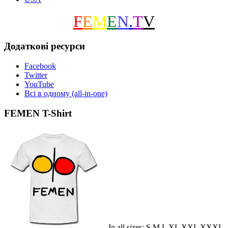
F
E
M
E
N
.
T
V
Додаткові ресурси
Facebook
Twitter
YouTube
Всі в одному (all-in-one)
FEMEN T-Shirt
In all sizes: S M L XL XXL XXXL