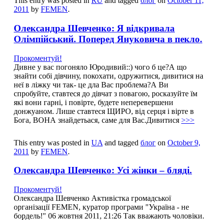
This entry was posted in
RU
and tagged
блог
on
October 11,
2011
by
FEMEN
.
Олександра Шевченко: Я відкривала
Олімпійський. Поперед Януковича в пекло.
Прокоментуй!
Дивне у вас погоняло Юродивий::) чого б це?А що
знайти собі дівчину, покохати, одружитися, дивитися на
неї в ліжку чи так- це дла Вас проблема?А Ви
спробуйте, ставтеся до дівчат з повагою, росказуйте їм
які вони гарні, і повірте, будете неперевершени
донжуаном. Лише ставтеся ЩИРО, від серця і вірте в
Бога, ВОНА знайдетьася, саме для Вас.Дивитися
>>>
This entry was posted in
UA
and tagged
блог
on
October 9,
2011
by
FEMEN
.
Олександра Шевченко: Усі жінки – бляді.
Прокоментуй!
Олександра Шевченко Активістка громадської
організації FEMEN, куратор програми "Україна - не
бордель!" 06 жовтня 2011, 21:26 Так вважають чоловіки.