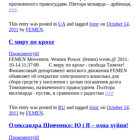
призначеного правосуддям. Півтора мільярда – дрібниця,
>>>
This entry was posted in
UA
and tagged
блог
on
October 14,
2011
by
FEMEN
.
С миру по крохе
Прокоментуй!
FEMEN Movement. Women Power. (femen) wrote,@ 2011-
10-14 11:37:00 С миру по крохе - свобода Тимохе!
Финансовый департамент женского движения FEMEN
объявляет об открытии электронного кошелька для
сбора средств у населения с целью погашения долга
Тимошенко, назначенного правосудием. Полтора
миллиарда - пустяк, в сравнении с радостью
>>>
This entry was posted in
RU
and tagged
блог
on
October 14,
2011
by
FEMEN
.
Олександра Шевченко: Ю і Я – одна хуйня!
Прокоментуй!