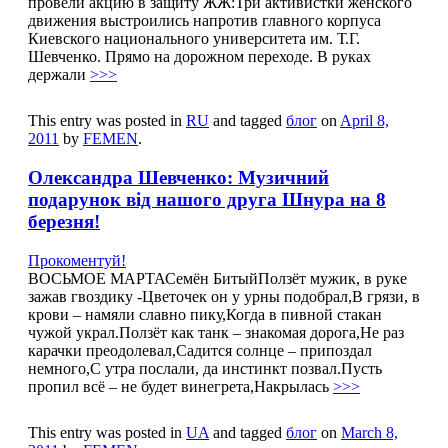
провели акцию в защиту ЖЖ:Три активистки женского
движения выстроились напротив главного корпуса
Киевского национального университета им. Т.Г.
Шевченко. Прямо на дорожном переходе. В руках
держали
>>>
This entry was posted in
RU
and tagged
блог
on
April 8,
2011
by
FEMEN
.
Олександра Шевченко: Музичний
подарунок від нашого друга Шнура на 8
березня!
Прокоментуй!
ВОСЬМОЕ МАРТАСемён БитыйПолзёт мужик, в руке
зажав гвоздику -Цветочек он у урны подобрал,В грязи, в
крови – намяли славно пику,Когда в пивной стакан
чужой украл.Ползёт как танк – знакомая дорога,Не раз
карачки преодолевал,Садится солнце – припоздал
немного,С утра послали, да инстинкт позвал.Пусть
пропил всё – не будет винегрета,Накрылась
>>>
This entry was posted in
UA
and tagged
блог
on
March 8,