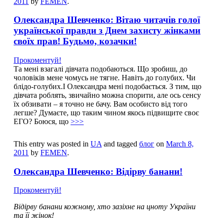
2011
by
FEMEN
.
Олександра Шевченко: Вітаю читачів голої
української правди з Днем захисту жінками
своїх прав! Будьмо, козачки!
Прокоментуй!
Та мені взагалі дівчата подобаються. Що зробиш, до
чоловіків мене чомусь не тягне. Навіть до голубих. Чи
блідо-голубих.І Олександра мені подобається. З тим, що
дівчата роблять, звичайно можна спорити, але ось сенсу
їх обзивати – я точно не бачу. Вам особисто від того
легше? Думаєте, що таким чином якось підвищите своє
ЕГО? Боюся, що
>>>
This entry was posted in
UA
and tagged
блог
on
March 8,
2011
by
FEMEN
.
Олександра Шевченко: Відірву банани!
Прокоментуй!
Відірву банани кожному, хто зазіхне на цноту України
та її жінок!