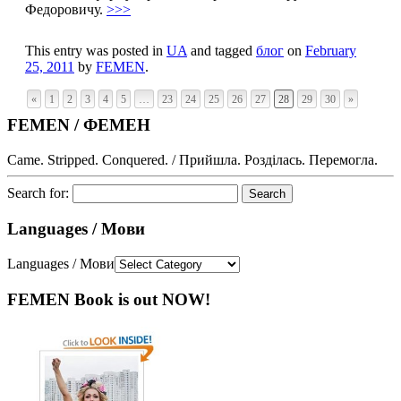
Федоровичу.
>>>
This entry was posted in
UA
and tagged
блог
on
February
25, 2011
by
FEMEN
.
«
1
2
3
4
5
…
23
24
25
26
27
28
29
30
»
FEMEN / ФЕМЕН
Came. Stripped. Conquered. / Прийшла. Розділась. Перемогла.
Search for:
Languages / Мови
Languages / Мови
FEMEN Book is out NOW!