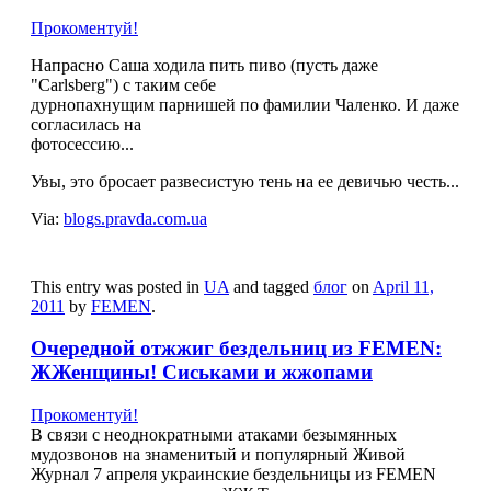
Прокоментуй!
Напрасно Саша ходила пить пиво (пусть даже
"Carlsberg") с таким себе
дурнопахнущим парнишей по фамилии Чаленко. И даже
согласилась на
фотосессию...
Увы, это бросает развесистую тень на ее девичью честь...
Via:
blogs.pravda.com.ua
This entry was posted in
UA
and tagged
блог
on
April 11,
2011
by
FEMEN
.
Очередной отжжиг бездельниц из FEMEN:
ЖЖенщины! Сиськами и жжопами
Прокоментуй!
В связи с неоднократными атаками безымянных
мудозвонов на знаменитый и популярный Живой
Журнал 7 апреля украинские бездельницы из FEMEN