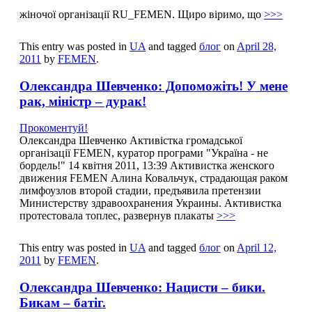
вітає партію "Єдина Росія" з придбанням кишенькової
жіночої організації RU_FEMEN. Щиро віримо, що
>>>
This entry was posted in
UA
and tagged
блог
on
April 28,
2011
by
FEMEN
.
Олександра Шевченко: Допоможіть! У мене
рак, міністр – дурак!
Прокоментуй!
Олександра Шевченко Активістка громадської
організації FEMEN, куратор програми "Україна - не
бордель!" 14 квітня 2011, 13:39 Активистка женского
движения FEMEN Алина Ковальчук, страдающая раком
лимфоузлов второй стадии, предъявила претензии
Министерству здравоохранения Украины. Активистка
протестовала топлес, развернув плакаты
>>>
This entry was posted in
UA
and tagged
блог
on
April 12,
2011
by
FEMEN
.
Олександра Шевченко: Нацисти – бики.
Бикам – батіг.