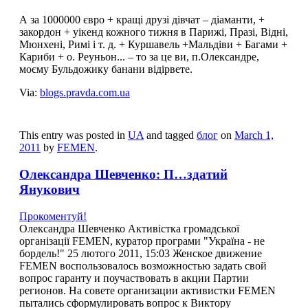
А за 1000000 євро + кращі друзі дівчат – діаманти, +
закордон + уікенд кожного тижня в Парижі, Празі, Відні,
Мюнхені, Римі і т. д. + Куршавель +Мальдіви + Багами +
Кариби + о. Реуньон... – то за це ви, п.Олександре,
моєму Бульдожику банани відірвете.
Via:
blogs.pravda.com.ua
This entry was posted in
UA
and tagged
блог
on
March 1,
2011
by
FEMEN
.
Олександра Шевченко: П…здатий
Янукович
Прокоментуй!
Олександра Шевченко Активістка громадської
організації FEMEN, куратор програми "Україна - не
бордель!" 25 лютого 2011, 15:03 Женское движение
FEMEN воспользовалось возможностью задать свой
вопрос гаранту и поучаствовать в акции Партии
регионов. На совете организации активистки FEMEN
пытались сформулировать вопрос к Виктору