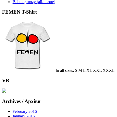
Всі в одному (all-in-one)
FEMEN T-Shirt
In all sizes: S M L XL XXL XXXL
VR
Archives / Архіви
February 2016
January 2016