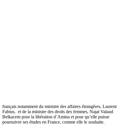
Tunisie : Les « Femen » persistent et
signent
Прокоментуй!
Le mouvement féministe « Femen » a appelé ce mardi à une grande
manifestation devant l’ambassade de Tunis à Paris à 18h.30 afin
d’exiger la libération d’Amina et des autres détenues, apprend-t-on
sur leur page officielle.
Réitérant leur condamnation au maintien en prison de leurs
activistes, « Femen » réclame l’intervention du gouvernement
français notamment du ministre des affaires étrangères, Laurent
Fabius, et de la ministre des droits des femmes, Najat Valaud
Belkacem pour la libération d’Amina et pour qu’elle puisse
poursuivre ses études en France, comme elle le souhaite.