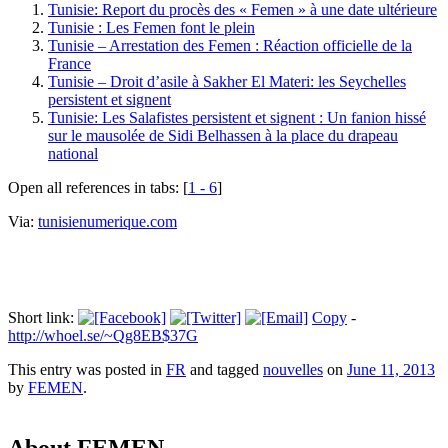
Tunisie: Report du procès des « Femen » à une date ultérieure
Tunisie : Les Femen font le plein
Tunisie – Arrestation des Femen : Réaction officielle de la
France
Tunisie – Droit d’asile à Sakher El Materi: les Seychelles
persistent et signent
Tunisie: Les Salafistes persistent et signent : Un fanion hissé
sur le mausolée de Sidi Belhassen à la place du drapeau
national
Open all references in tabs: [
1 - 6
]
Via:
tunisienumerique.com
Short link:
Copy
-
http://whoel.se/~Qg8EB$37G
This entry was posted in
FR
and tagged
nouvelles
on
June 11, 2013
by
FEMEN
.