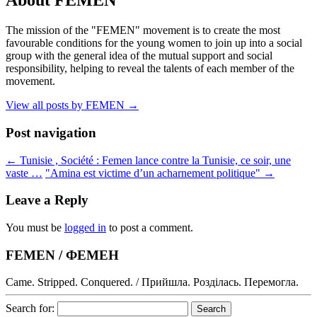
About FEMEN
The mission of the "FEMEN" movement is to create the most
favourable conditions for the young women to join up into a social
group with the general idea of the mutual support and social
responsibility, helping to reveal the talents of each member of the
movement.
View all posts by FEMEN
→
Post navigation
←
Tunisie , Société : Femen lance contre la Tunisie, ce soir, une
vaste …
"Amina est victime d’un acharnement politique"
→
Leave a Reply
You must be
logged in
to post a comment.
FEMEN / ФЕМЕН
Came. Stripped. Conquered. / Прийшла. Розділась. Перемогла.
Search for: