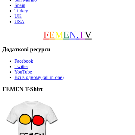
Spain
Turkey
UK
USA
F
E
M
E
N
.
T
V
Додаткові ресурси
Facebook
Twitter
YouTube
Всі в одному (all-in-one)
FEMEN T-Shirt