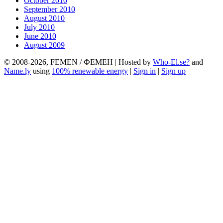
October 2010
September 2010
August 2010
July 2010
June 2010
August 2009
© 2008-2026, FEMEN / ФЕМЕН | Hosted by
Who-El.se?
and
Name.ly
using
100% renewable energy
|
Sign in
|
Sign up