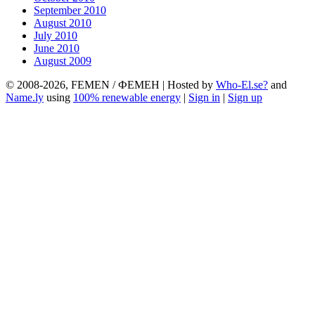
September 2010
August 2010
July 2010
June 2010
August 2009
© 2008-2026, FEMEN / ФЕМЕН | Hosted by
Who-El.se?
and
Name.ly
using
100% renewable energy
|
Sign in
|
Sign up