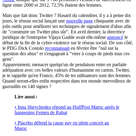
ligne entre 2000 et 2012, 72,5% étaient des femmes.
Mais que fait donc Twitter ? Hasard du calendrier, il y a à peine dix
jours, le réseau social lançait une
nouvelle page
clinquante avec de
jolis outils pour améliorer ses techniques de signalement d'abus afin
de "construire un Twitter plus sûr". En avril dernier, la directrice
juridique de l'entreprise Vijaya Gadde avait elle-même
annoncé
le
début de la fin de la cyber-violence sur le réseau social. De son côté,
le PDG Dick Costolo
reconnaissait
en février être "nul sur la
question des abus" et s'engageait à "virer à coups de pieds tous ces
gens".
Apparemment, menacer quelqu'un de pendaison entre en parfaite
adéquation avec ces belles valeurs d'humanisme en carton. Twitter,
je te rappelle qu'en France, 45% de tes utilisateurs sont des femmes.
Quand seront-elles enfin respectées dans ton monde merveilleux de
gazouillis en 140 signes ?
Lire aussi :
• Inna Shevchenko répond au HuffPost Maroc après le
happening Femen de Rabat
• Placebo défend la cause gay en plein concert au
Maroc