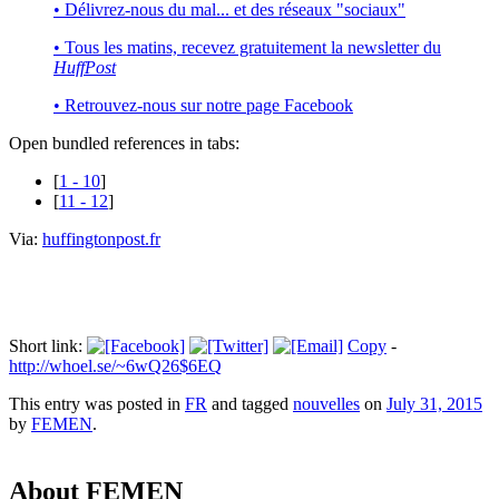
• Délivrez-nous du mal... et des réseaux "sociaux"
• Tous les matins, recevez gratuitement la newsletter du
HuffPost
• Retrouvez-nous sur notre page Facebook
Open bundled references in tabs:
[
1 - 10
]
[
11 - 12
]
Via:
huffingtonpost.fr
Short link:
Copy
-
http://whoel.se/~6wQ26$6EQ
This entry was posted in
FR
and tagged
nouvelles
on
July 31, 2015
by
FEMEN
.
About FEMEN