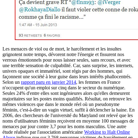
Les menaces de viol ou de mort, le harcèlement et les insultes
grignotent notre temps, dévorent notre l'énergie et fissurent nos
verrous émotionnels pour nous laisser seules, sans recours, et avec
une terrible sensation de culpabilité. Car, sans surprise, les internets,
univers opaques et immatériel, sont régis par des hommes, qui
façonnent une société à leur guise dans leurs intérêts phallocentrés.
Selon un
rapport paru en janvier 2014
, les femmes en France
n'occupent qu'un emploi sur cinq dans le secteur du numérique.
Seules 24% d'entre elles sont ingénieures alors qu'elles demeurent
majoritaires sur les postes moins qualifiés. Résultat, on retrouve les
mêmes violences que dans le monde réel où un pseudonyme
féminin, c'est-à-dire un vagin virtuel, suffit à déclencher la haine. En
2006, des chercheurs de l'université du Maryland ont relevé que les
noms d'utilisateurs féminins reçoivent en moyenne 100 messages de
menaces par jour contre 3,7 pour les noms masculins. Une autre
étude réalisée par l'association américaine
Working to Halt Online
Abuse
indique que sur 3 768 personnes victimes de harcèlement en