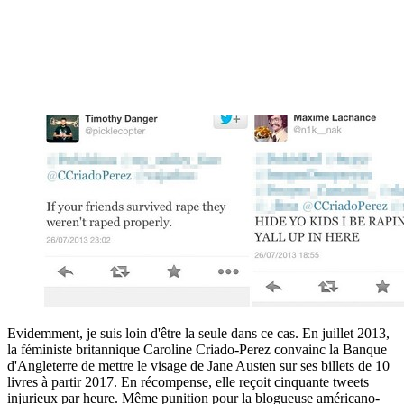
dépit d'un signalement et d'une plainte au commissariat qui a fini
classée sans suite.
Evidemment, je suis loin d'être la seule dans ce cas. En juillet 2013,
la féministe britannique Caroline Criado-Perez convainc la Banque
d'Angleterre de mettre le visage de Jane Austen sur ses billets de 10
livres à partir 2017. En récompense, elle reçoit cinquante tweets
injurieux par heure. Même punition pour la blogueuse américano-