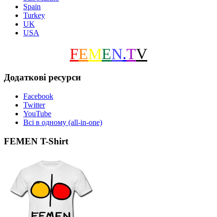
Spain
Turkey
UK
USA
F
E
M
E
N
.
T
V
Додаткові ресурси
Facebook
Twitter
YouTube
Всі в одному (all-in-one)
FEMEN T-Shirt