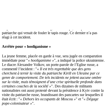
Vêtue uniquement d’un jean et des mots « Kill Kirill » écrits en
lettres
noires sur son dos, la jeune militante ukrainienne a couru sur
le tarmac de l’aéroport de Kyiv en criant
« Dehors ! »
. Elle a tenté
de se jeter sur le patriarche de l’Eglise orthodoxe russe Kirill, qui
descendait d’avion pour une visite en Ukraine. Elle a été arrêtée par
un prêtre en soutane noire et un garde du corps, tout près du
patriarche qui venait de fouler le tapis rouge. Ce dernier n’a pas
réagi à cet incident.
Arrêtée pour « hooliganisme »
La jeune femme, placée en garde à vue, sera jugée en comparution
immédiate pour
« hooliganisme »
, a indiqué la police ukrainienne.
Le diacre Alexandre Volkov, un porte-parole de l’Eglise russe, a
commenté l’incident :
« Il est très regrettable que des gens
cherchent à ternir la visite du patriarche Kirill en Ukraine par ce
genre de comportement. De tels incidents ne jettent aucune ombre
sur la visite, mais témoignent d’une crise spirituelle profonde dans
certaines couches de la société »
. Des dizaines de militants
nationalistes ont aussi protesté devant la présidence à Kyiv contre la
visite du patriarche russe, brandissant des pancartes sur lesquelles il
était écrit :
« Dehors les occupants de Moscou »
et
« Dégage
pope-colonisateur »
.