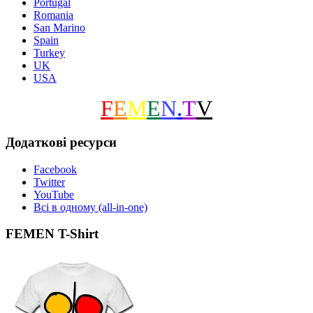
Portugal
Romania
San Marino
Spain
Turkey
UK
USA
F
E
M
E
N
.
T
V
Додаткові ресурси
Facebook
Twitter
YouTube
Всі в одному (all-in-one)
FEMEN T-Shirt