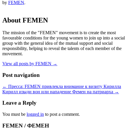
by
FEMEN
.
About FEMEN
The mission of the "FEMEN" movement is to create the most
favourable conditions for the young women to join up into a social
group with the general idea of the mutual support and social
responsibility, helping to reveal the talents of each member of the
movement.
View all posts by FEMEN
→
Post navigation
←
Пресса: FEMEN привлекла внимание к визиту Кирилла
Кирилл изыди вон или нападение Фемен на патриарха
→
Leave a Reply
You must be
logged in
to post a comment.
FEMEN / ФЕМЕН