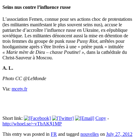
Seins nus contre l’influence russe
L’association Femen, connue pour ses actions choc de protestations
(les militantes manifestant le plus souvent seins nus), accuse le
patriarche d’accroître l’influence russe en Ukraine, ex-république
soviétique. Les militantes dénoncent aussi la mise en détention de
trois femmes du groupe de punk russe
Pussy Riot
, arrêtées pour
hooliganisme après s’être livrées à une « prière punk » intitulée
« Marie mère de Dieu – chasse Poutine! »
, dans la cathédrale du
Christ-Sauveur à Moscou.
A. L.
Photo CC @LeMonde
Via:
mcetv.fr
Short link:
Copy
-
http://whoel.se/~vTbAK$1MP
This entry was posted in
FR
and tagged
nouvelles
on
July 27, 2012