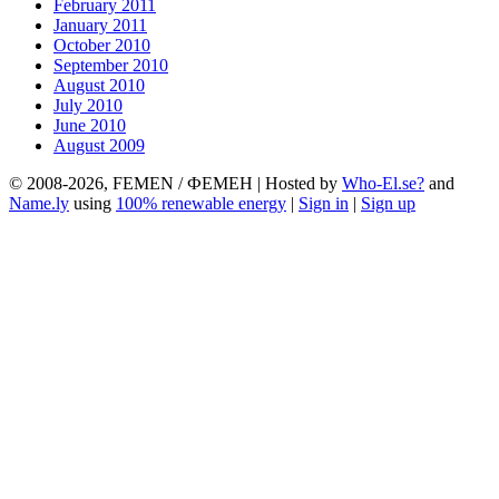
February 2011
January 2011
October 2010
September 2010
August 2010
July 2010
June 2010
August 2009
© 2008-2026, FEMEN / ФЕМЕН | Hosted by
Who-El.se?
and
Name.ly
using
100% renewable energy
|
Sign in
|
Sign up