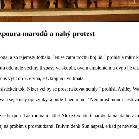
zpoura marodů a nahý protest
al a zn tajemstv fotbalu. Jen se zatm trochu boj lid," prohlsila mluv 
 tm odehraje vechny ti zpasy ve skupin, ovem ampiontem u dvno ije tak
us vylit do 7. ervna, e Ukrajina i vn tmata.
stickch tok. Nkter vci by se prost riskovat nemly," prohlsil Ashley Wa
bvala se, e usly opi zvuky, a bude Theo u me: "Nen prost moudr cestova
a, e je bezpen. Tak rodina mladho Alexe Oxlade-Chamberlaina, dalho z 
 na problm s prostitutkami. Bulvrn denk Sun napsal, e kad pt nevstka j