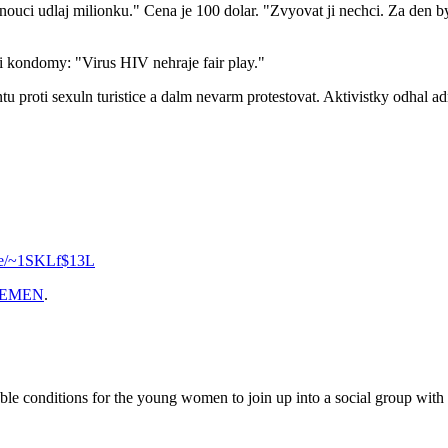
nouci udlaj milionku." Cena je 100 dolar. "Zvyovat ji nechci. Za den by
 kondomy: "Virus HIV nehraje fair play."
 proti sexuln turistice a dalm nevarm protestovat. Aktivistky odhal adra
.se/~1SKLf$13L
EMEN
.
 conditions for the young women to join up into a social group with the