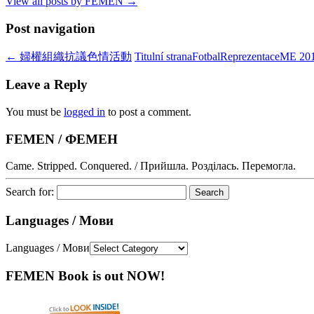
View all posts by FEMEN
→
Post navigation
←
婦權組織抗議色情活動
Titulní stranaFotbalReprezentaceM
Leave a Reply
You must be
logged in
to post a comment.
FEMEN / ФЕМЕН
Came. Stripped. Conquered. / Прийшла. Розділась. Перемогла.
Search for:
Languages / Мови
Languages / Мови
FEMEN Book is out NOW!