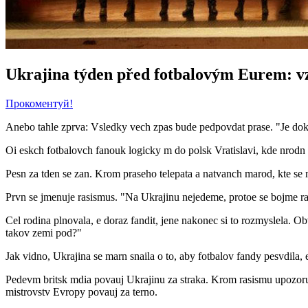
Ukrajina týden před fotbalovým Eurem: v
Прокоментуй!
Anebo tahle zprva: Vsledky vech zpas bude pedpovdat prase. "Je dokon
Oi eskch fotbalovch fanouk logicky m do polsk Vratislavi, kde nrodn
Pesn za tden se zan. Krom praseho telepata a natvanch marod, kte se m
Prvn se jmenuje rasismus. "Na Ukrajinu nejedeme, protoe se bojme rasi
Cel rodina plnovala, e doraz fandit, jene nakonec si to rozmyslela. O
takov zemi pod?"
Jak vidno, Ukrajina se marn snaila o to, aby fotbalov fandy pesvdil
Pedevm britsk mdia povauj Ukrajinu za straka. Krom rasismu upozoruj
mistrovstv Evropy povauj za terno.