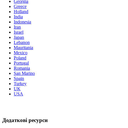
Georgia
Greece
Holland
India
Indonesia
Iran
Israel
Japan
Lebanon
Mauritania
Mexico
Poland
Portugal
Romania
San Marino
Spain
Turkey
UK
USA
Додаткові ресурси