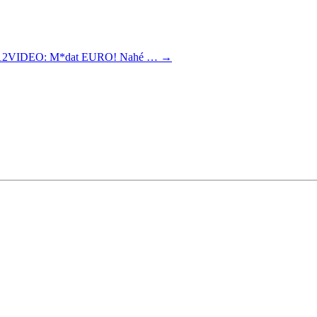
E 2012VIDEO: M*dat EURO! Nahé …
→