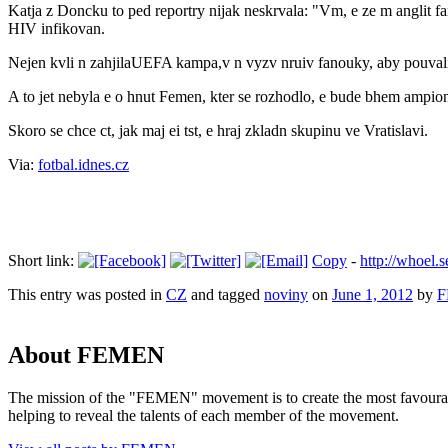
Katja z Doncku to ped reportry nijak neskrvala: "Vm, e ze m anglit fa
HIV infikovan.
Nejen kvli n zahjilaUEFA kampa,v n vyzv nruiv fanouky, aby pouvali
A to jet nebyla e o hnut Femen, kter se rozhodlo, e bude bhem ampiontu
Skoro se chce ct, jak maj ei tst, e hraj zkladn skupinu ve Vratislavi.
Via:
fotbal.idnes.cz
Short link:
Copy
-
http://whoel
This entry was posted in
CZ
and tagged
noviny
on
June 1, 2012
by
F
About FEMEN
The mission of the "FEMEN" movement is to create the most favourable
helping to reveal the talents of each member of the movement.