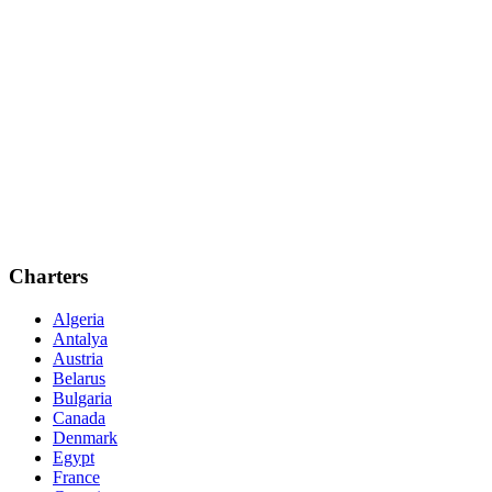
Charters
Algeria
Antalya
Austria
Belarus
Bulgaria
Canada
Denmark
Egypt
France