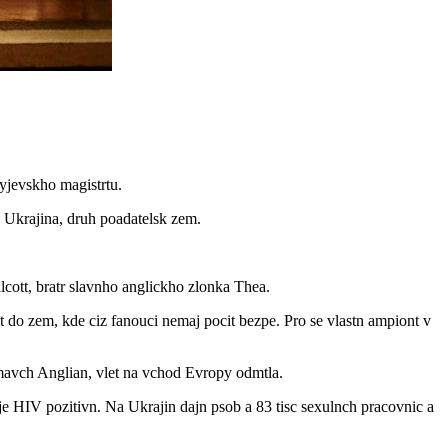
kyjevskho magistrtu.
 Ukrajina, druh poadatelsk zem.
lcott, bratr slavnho anglickho zlonka Thea.
t do zem, kde ciz fanouci nemaj pocit bezpe. Pro se vlastn ampiont v
tmavch Anglian, vlet na vchod Evropy odmtla.
e HIV pozitivn. Na Ukrajin dajn psob a 83 tisc sexulnch pracovnic a