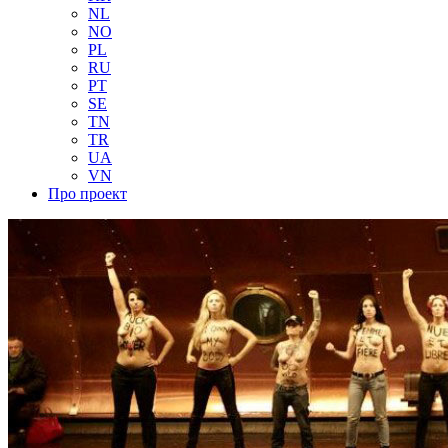
NL
NO
PL
RU
PT
SE
TN
TR
UA
VN
Про проект