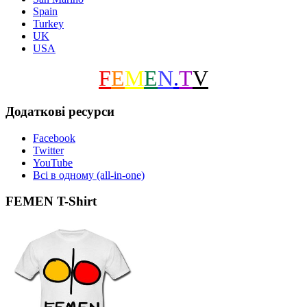
Spain
Turkey
UK
USA
F
E
M
E
N
.
T
V
Додаткові ресурси
Facebook
Twitter
YouTube
Всі в одному (all-in-one)
FEMEN T-Shirt