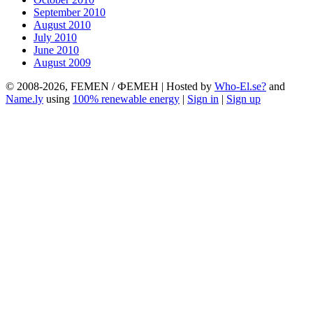
September 2010
August 2010
July 2010
June 2010
August 2009
© 2008-2026, FEMEN / ФЕМЕН | Hosted by
Who-El.se?
and
Name.ly
using
100% renewable energy
|
Sign in
|
Sign up