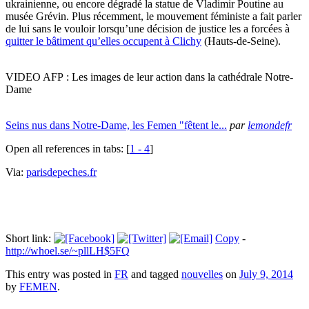
ukrainienne, ou encore dégradé la statue de Vladimir Poutine au
musée Grévin. Plus récemment, le mouvement féministe a fait parler
de lui sans le vouloir lorsqu’une décision de justice les a forcées à
quitter le bâtiment qu’elles occupent à Clichy
(Hauts-de-Seine).
VIDEO AFP : Les images de leur action dans la cathédrale Notre-
Dame
Seins nus dans Notre-Dame, les Femen "fêtent le...
par
lemondefr
Open all references in tabs: [
1 - 4
]
Via:
parisdepeches.fr
Short link:
Copy
-
http://whoel.se/~pllLH$5FQ
This entry was posted in
FR
and tagged
nouvelles
on
July 9, 2014
by
FEMEN
.