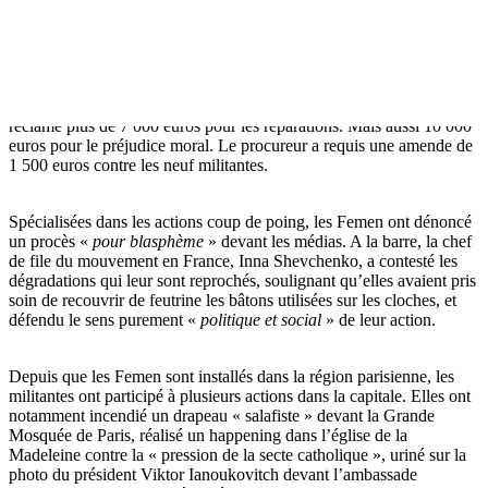
C’est précisément pour ce dernier acte que les neuf femmes du
mouvement Femen – dont cinq étaient présentes à l’audience –
comparaissaient ce mercredi 9 juillet au tribunal correctionnel de
Paris. Le recteur de la cathédrale les accuse d’avoir endommagé les
cloches neuves. Devis en main, son avocat, Me Laurent Delvolvé, a
réclamé plus de 7 000 euros pour les réparations. Mais aussi 10 000
euros pour le préjudice moral. Le procureur a requis une amende de
1 500 euros contre les neuf militantes.
Spécialisées dans les actions coup de poing, les Femen ont dénoncé
un procès «
pour blasphème
» devant les médias. A la barre, la chef
de file du mouvement en France, Inna Shevchenko, a contesté les
dégradations qui leur sont reprochés, soulignant qu’elles avaient pris
soin de recouvrir de feutrine les bâtons utilisées sur les cloches, et
défendu le sens purement «
politique et social
» de leur action.
Depuis que les Femen sont installés dans la région parisienne, les
militantes ont participé à plusieurs actions dans la capitale. Elles ont
notamment incendié un drapeau « salafiste » devant la Grande
Mosquée de Paris, réalisé un happening dans l’église de la
Madeleine contre la « pression de la secte catholique », uriné sur la
photo du président Viktor Ianoukovitch devant l’ambassade