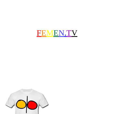
F
E
M
E
N
.
T
V