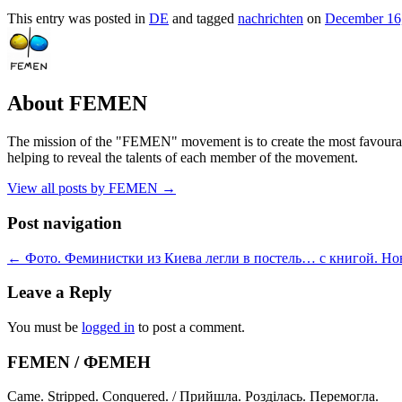
This entry was posted in
DE
and tagged
nachrichten
on
December 16
About FEMEN
The mission of the "FEMEN" movement is to create the most favourable
helping to reveal the talents of each member of the movement.
View all posts by FEMEN
→
Post navigation
←
Фото. Феминистки из Киева легли в постель… с книгой. Но
Leave a Reply
You must be
logged in
to post a comment.
FEMEN / ФЕМЕН
Came. Stripped. Conquered. / Прийшла. Розділась. Перемогла.