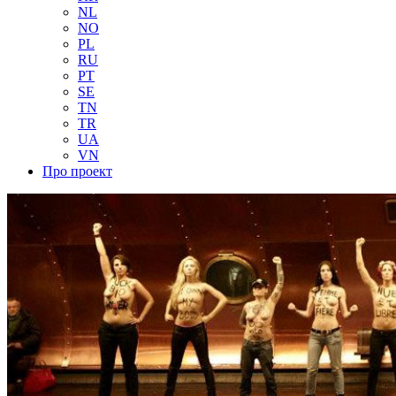
NL
NO
PL
RU
PT
SE
TN
TR
UA
VN
Про проект