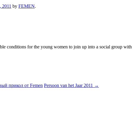
, 2011
by
FEMEN
.
 conditions for the young women to join up into a social group with the
вый прикол от Femen
Persoon van het Jaar 2011
→