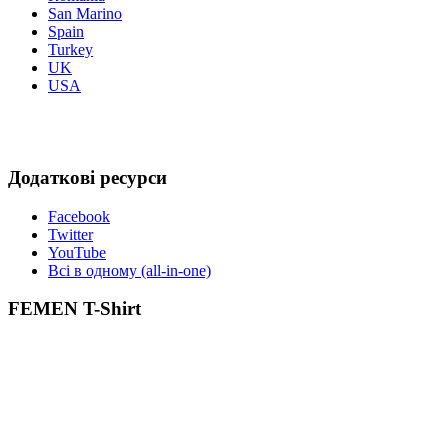
San Marino
Spain
Turkey
UK
USA
Додаткові ресурси
Facebook
Twitter
YouTube
Всі в одному (all-in-one)
FEMEN T-Shirt