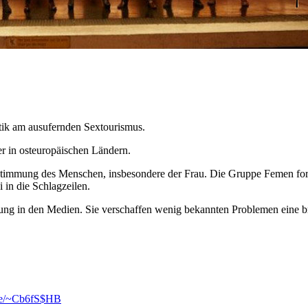
tik am ausufernden Sextourismus.
er in osteuropäischen Ländern.
estimmung des Menschen, insbesondere der Frau. Die Gruppe Femen for
 in die Schlagzeilen.
ng in den Medien. Sie verschaffen wenig bekannten Problemen eine bre
.se/~Cb6fS$HB